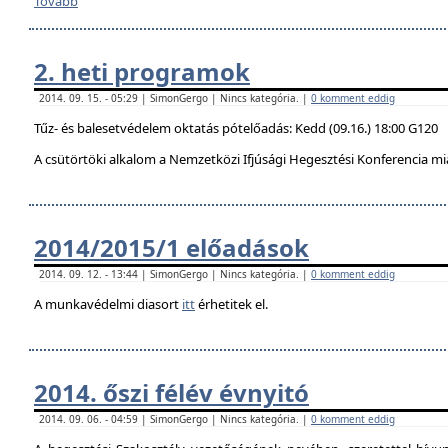
Tovább
2. heti programok
2014. 09. 15. - 05:29 | SimonGergo | Nincs kategória. |
0 komment eddig
Tűz- és balesetvédelem oktatás pótelőadás: Kedd (09.16.) 18:00 G120
A csütörtöki alkalom a Nemzetközi Ifjúsági Hegesztési Konferencia mi
2014/2015/1 előadások
2014. 09. 12. - 13:44 | SimonGergo | Nincs kategória. |
0 komment eddig
A munkavédelmi diasort
itt
érhetitek el.
2014. őszi félév évnyitó
2014. 09. 06. - 04:59 | SimonGergo | Nincs kategória. |
0 komment eddig