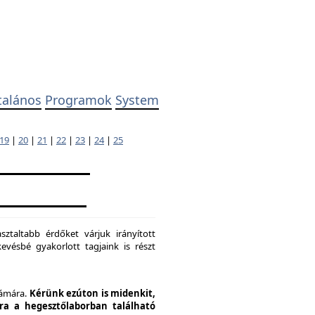
talános
Programok
System
19
|
20
|
21
|
22
|
23
|
24
|
25
ztaltabb érdőket várjuk irányított
evésbé gyakorlott tagjaink is részt
zámára.
Kérünk ezúton is midenkit,
pra a hegesztőlaborban található