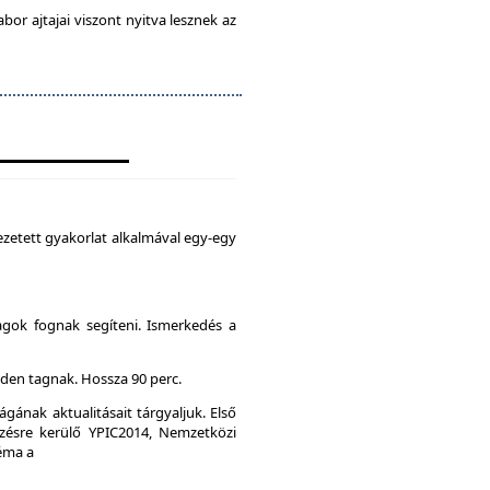
abor ajtajai viszont nyitva lesznek az
zetett gyakorlat alkalmával egy-egy
agok fognak segíteni. Ismerkedés a
den tagnak. Hossza 90 perc.
gának aktualitásait tárgyaljuk. Első
ésre kerülő YPIC2014, Nemzetközi
Téma a