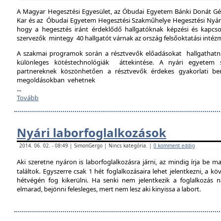
A Magyar Hegesztési Egyesület, az Óbudai Egyetem Bánki Donát Gé
Kar és az Óbudai Egyetem Hegesztési Szakműhelye Hegesztési Nyári 
hogy a hegesztés iránt érdeklődő hallgatóknak képzési és kapcso
szervezők mintegy 40 hallgatót várnak az ország felsőoktatási intéz
A szakmai programok során a résztvevők előadásokat hallgathat
különleges kötéstechnológiák áttekintése. A nyári egyetem 
partnereknek köszönhetően a résztvevők érdekes gyakorlati b
megoldásokban vehetnek
...
Tovább
Nyári laborfoglalkozások
2014. 06. 02. - 08:49 | SimonGergo | Nincs kategória. |
0 komment eddig
Aki szeretne nyáron is laborfoglalkozásra járni, az mindig írja be m
találtok. Egyszerre csak 1 hét foglalkozásaira lehet jelentkezni, a k
hétvégén fog kikerülni. Ha senki nem jelentkezik a foglalkozás na
elmarad, bejönni felesleges, mert nem lesz aki kinyissa a labort.