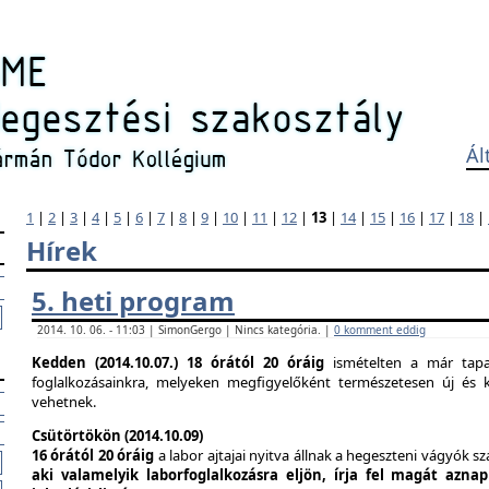
Ál
1
|
2
|
3
|
4
|
5
|
6
|
7
|
8
|
9
|
10
|
11
|
12
|
13
|
14
|
15
|
16
|
17
|
18
|
Hírek
5. heti program
2014. 10. 06. - 11:03 | SimonGergo | Nincs kategória. |
0 komment eddig
Kedden (2014.10.07.)
18 órától 20 óráig
ismételten a már tapas
foglalkozásainkra, melyeken megfigyelőként természetesen új és k
vehetnek.
Csütörtökön (2014.10.09)
16 órától 20 óráig
a labor ajtajai nyitva állnak a hegeszteni vágyók s
aki valamelyik laborfoglalkozásra eljön, írja fel magát azna