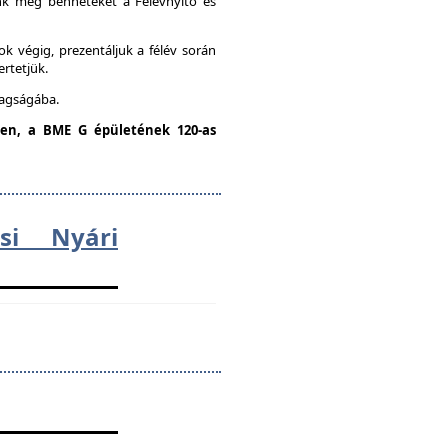
unk meg benneteket a Félévnyitó és
k végig, prezentáljuk a félév során
ertetjük.
tagságába.
dden, a BME G épületének 120-as
ési Nyári