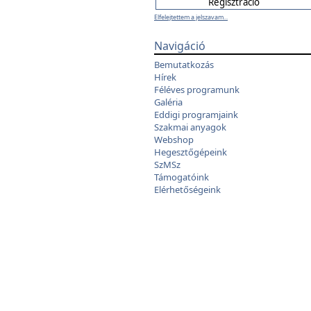
Elfelejtettem a jelszavam...
Navigáció
Bemutatkozás
Hírek
Féléves programunk
Galéria
Eddigi programjaink
Szakmai anyagok
Webshop
Hegesztőgépeink
SzMSz
Támogatóink
Elérhetőségeink