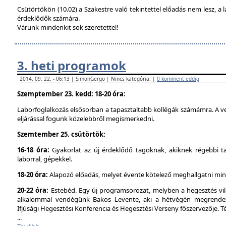
Csütörtökön (10.02) a Szakestre való tekintettel előadás nem lesz, a l
érdeklődők számára.
Várunk mindenkit sok szeretettel!
3. heti programok
2014. 09. 22. - 06:13 | SimonGergo | Nincs kategória. |
0 komment eddig
Szemptember 23. kedd: 18-20 óra:
Laborfoglalkozás elsősorban a tapasztaltabb kollégák számámra. A ve
eljárással fogunk közelebbről megismerkedni.
Szemtember 25. csütörtök:
16-18 óra:
Gyakorlat az új érdeklődő tagoknak, akiknek régebbi t
laborral, gépekkel.
18-20 óra:
Alapozó előadás, melyet évente kötelező meghallgatni min
20-22 óra:
Estebéd. Egy új programsorozat, melyben a hegesztés vilá
alkalommal vendégünk Bakos Levente, aki a hétvégén megrendez
Ifjúsági Hegesztési Konferencia és Hegesztési Verseny főszervezője. 
...