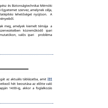
pész és Biztonságtechnikai Mérnöki
Egyetemet szervez, amelynek célja,
latépítési lehetőséget nyújtson. A
ményeiből.
nak meg, amelyek kiemelt témája a
szervezésében közreműködő ipari
emutatókon, valós ipari probléma
itt
agát az aktuális táblázatba, amit
övetkező hét beosztása az előtte való
pján 14:00-ig, akkor a foglalkozás