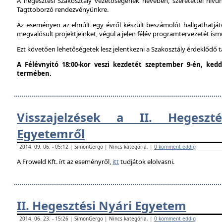
A hegesztési Szakosztály vezetőségének nevében, szeretettel hív
Tagttoborzó rendezvényünkre.
Az eseményen az elmúlt egy évről készült beszámolót hallgathatjáto
megvalósult projektjeinket, végül a jelen félév programtervezetét ism
Ezt követően lehetőségetek lesz jelentkezni a Szakosztály érdeklődő 
A Félévnyitó 18:00-kor veszi kezdetét szeptember 9-én, ke
termében.
Visszajelzések a II. Hegeszt
Egyetemről
2014. 09. 06. - 05:12 | SimonGergo | Nincs kategória. |
0 komment eddig
A Froweld Kft. írt az eseményről,
itt
tudjátok elolvasni.
II. Hegesztési Nyári Egyetem
2014. 06. 23. - 15:26 | SimonGergo | Nincs kategória. |
0 komment eddig