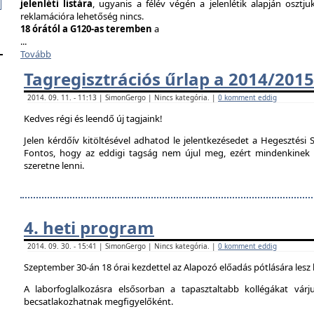
jelenléti listára
, ugyanis a félév végén a jelenlétik alapján osztju
reklamációra lehetőség nincs.
18 órától a G120-as teremben
a
...
Tovább
Tagregisztrációs űrlap a 2014/2015
2014. 09. 11. - 11:13 | SimonGergo | Nincs kategória. |
0 komment eddig
Kedves régi és leendő új tagjaink!
Jelen kérdőív kitöltésével adhatod le jelentkezésedet a Hegesztési S
Fontos, hogy az eddigi tagság nem újul meg, ezért mindenkinek ki 
szeretne lenni.
4. heti program
2014. 09. 30. - 15:41 | SimonGergo | Nincs kategória. |
0 komment eddig
Szeptember 30-án 18 órai kezdettel az Alapozó előadás pótlására lesz
A laborfoglalkozásra elsősorban a tapasztaltabb kollégákat vár
becsatlakozhatnak megfigyelőként.