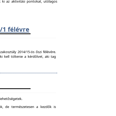
k ki az aktivitási pontokat, utólagos
/1 félévre
zakosztály 2014/15-ös őszi félévére.
kell töltenie a kérdőívet, aki tag
 lehetőségetek.
juk, de természetesen a kezdők is