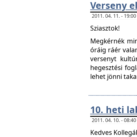
Verseny el
2011. 04. 11. - 19:
Sziasztok!
Megkérnék mind
óráig ráér vala
versenyt kultú
hegesztési fog
lehet jönni taka
10. heti l
2011. 04. 10. - 08:
Kedves Kollegá