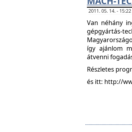
MACH-TECH
2011. 05. 14. - 15:
Van néhány in
gépgyártás-tech
Magyarországon
így ajánlom m
átvenni fogadá
Részletes progr
és itt: http:/