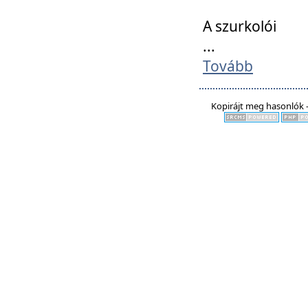
A szurkolói
...
Tovább
Kopirájt meg hasonlók -