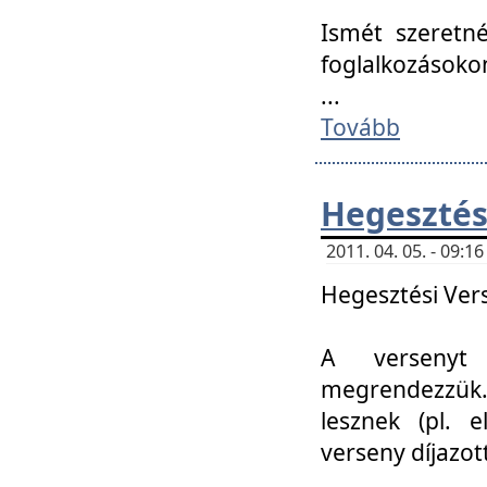
Ismét szeretné
foglalkozásoko
...
Tovább
Hegesztés
2011. 04. 05. - 09:
Hegesztési Verse
A versenyt 
megrendezzük.
lesznek (pl. e
verseny díjazo