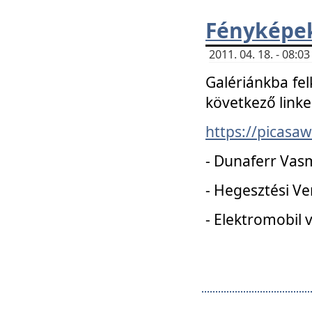
Fényképe
2011. 04. 18. - 08:
Galériánkba fel
következő linke
https://picas
- Dunaferr Vas
- Hegesztési V
- Elektromobil 