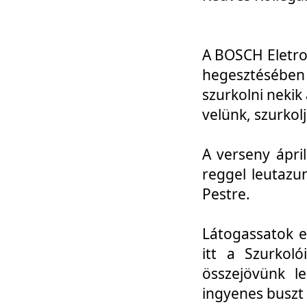
A BOSCH Eletro
hegesztésébe
szurkolni nekik
velünk, szurkol
A verseny ápri
reggel leutazu
Pestre.
Látogassatok e
itt a Szurkoló
összejövünk l
ingyenes buszt