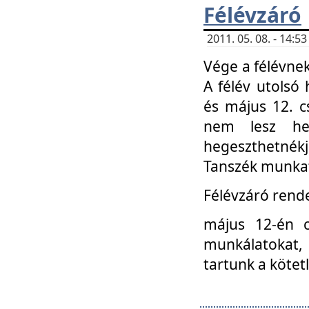
Félévzáró
2011. 05. 08. - 14:
Vége a félévnek
A félév utolsó 
és május 12. c
nem lesz heg
hegeszthetnék
Tanszék munkat
Félévzáró rend
május 12-én c
munkálatokat, 
tartunk a kötet