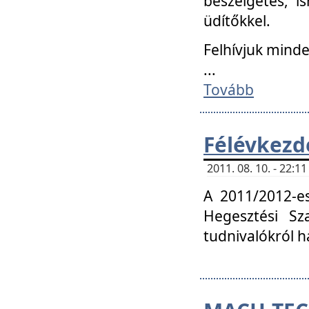
beszélgetés, i
üdítőkkel.
Felhívjuk mind
...
Tovább
Félévkezd
2011. 08. 10. - 22:
A 2011/2012-e
Hegesztési Sza
tudnivalókról 