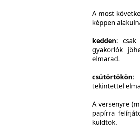
A most követke
képpen alakuln
kedden
: csak
gyakorlók jöh
elmarad.
csütörtökön
: 
tekintettel elm
A versenyre (mo
papírra felírj
küldtök.