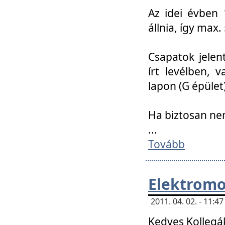
Az idei évben 
állnia, így max
Csapatok jele
írt levélben, 
lapon (G épület)
Ha biztosan ne
...
Tovább
Elektromo
2011. 04. 02. - 11:
Kedves Kollegá