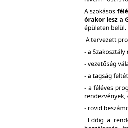
A szokásos
fél
órakor lesz a 
épületen belül.
A tervezett pr
- a Szakosztály
- vezetőség vál
- a tagság felt
- a féléves pro
rendezvények, 
- rövid beszámo
Eddig a rende