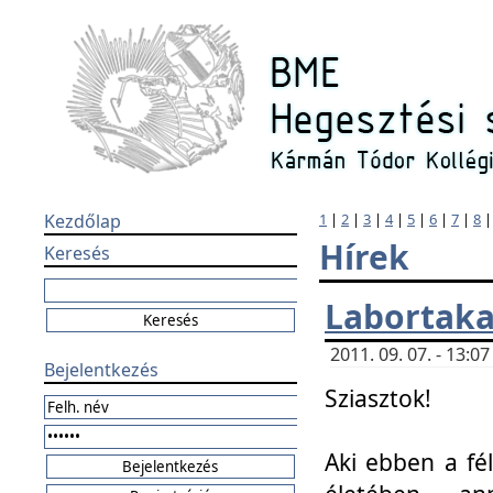
Kezdőlap
1
|
2
|
3
|
4
|
5
|
6
|
7
|
8
Hírek
Keresés
Labortaka
2011. 09. 07. - 13:
Bejelentkezés
Sziasztok!
Aki ebben a fél