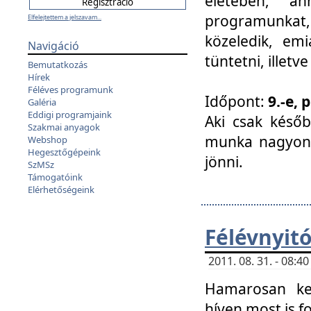
életében, a
programunkat, a
Elfelejtettem a jelszavam...
közeledik, em
Navigáció
tüntetni, illetve
Bemutatkozás
Hírek
Féléves programunk
Időpont:
9.-e, 
Galéria
Eddigi programjaink
Aki csak későb
Szakmai anyagok
munka nagyon 
Webshop
Hegesztőgépeink
jönni.
SzMSz
Támogatóink
Elérhetőségeink
Félévnyit
2011. 08. 31. - 08:
Hamarosan ke
híven most is f