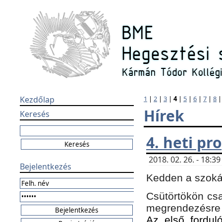
Kezdőlap
1
|
2
|
3
|
4
|
5
|
6
|
7
|
8
Hírek
Keresés
4. heti p
2018. 02. 26. - 18:
Bejelentkezés
Kedden a szokás
Csütörtökön csa
megrendezésre 
Az első forduló