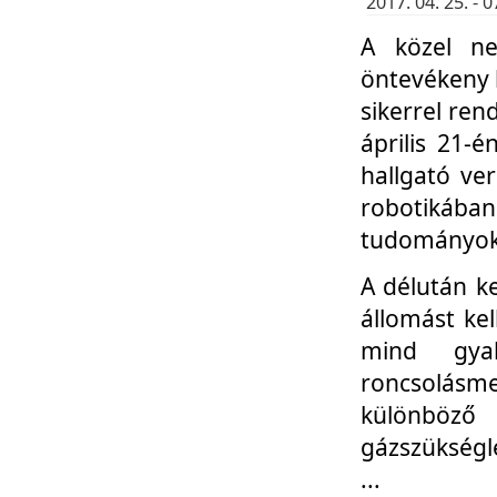
2017. 04. 25. -
A közel ne
öntevékeny k
sikerrel re
április 21-
hallgató ve
robotikáb
tudományok 
A délután k
állomást kel
mind gyak
roncsolás
különböző
gázszükségl
...