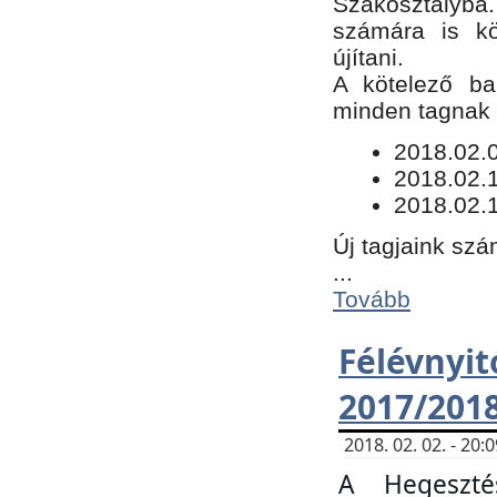
Szakosztályba.
számára is kö
újítani.
​A kötelező ba
minden tagnak m
​2018.02.
2018.02.
2018.02.1
Új tagjaink szá
...
Tovább
Félévn
2017/201
2018. 02. 02. - 20
A Hegeszté