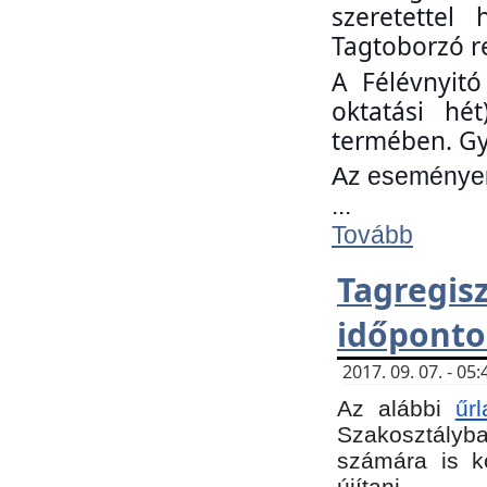
szeretettel
Tagtoborzó r
A Félévnyitó
oktatási hé
termében. Gy
Az eseményen 
...
Tovább
Tagregi
időponto
2017. 09. 07. - 0
Az alábbi
űr
Szakosztályba.
számára is k
újítani.