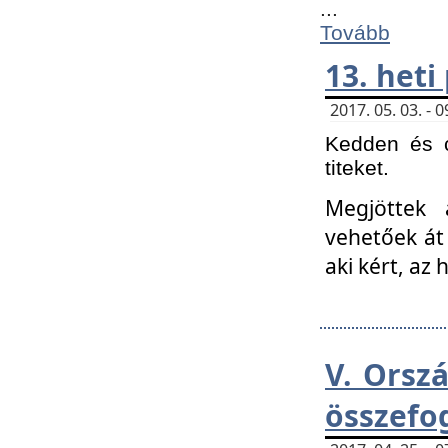
...
Tovább
13. heti
2017. 05. 03. -
Kedden és c
titeket.
Megjöttek 
vehetőek át
aki kért, az
V. Orsz
összefo