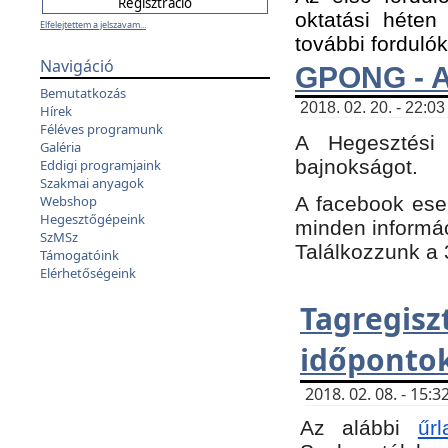
oktatási héten
Elfelejtettem a jelszavam...
további fordulók
Navigáció
GPONG - A
Bemutatkozás
2018. 02. 20. - 22:03
Hírek
Féléves programunk
A Hegesztési
Galéria
bajnokságot.
Eddigi programjaink
Szakmai anyagok
A facebook es
Webshop
Hegesztőgépeink
minden informáci
SzMSz
Találkozzunk a 3
Támogatóink
Elérhetőségeink
Tagregi
időpontok
2018. 02. 08. - 15
Az alábbi
űrl