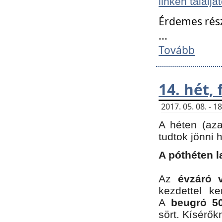
linken találjá
Érdemes rés
...
Tovább
14. hét,
2017. 05. 08. - 
A héten (az
tudtok jönni 
A póthéten l
Az
évzáró 
kezdettel k
A
beugró 50
sört. Kísérő