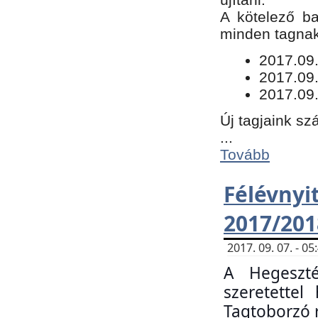
​A kötelező b
minden tagnak 
​2017.09
2017.09
2017.09.
Új tagjaink sz
...
Tovább
Félévn
2017/201
2017. 09. 07. - 
A Hegeszté
szeretette
Tagtoborzó 