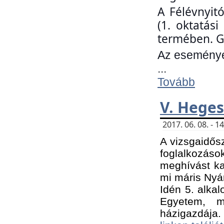
A Félévnyit
(1. oktatás
termében. G
Az eseményen
...
Tovább
V. Heges
2017. 06. 08. - 
A vizsgaidős
foglalkozás
meghívást ka
mi máris Nyár
Idén 5. alka
Egyetem, m
házigazdája.