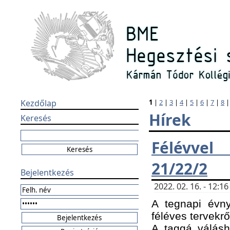
Kezdőlap
1
|
2
|
3
|
4
|
5
|
6
|
7
|
8
Hírek
Keresés
Félévvel
21/22/2
Bejelentkezés
2022. 02. 16. - 12:
A tegnapi évny
féléves tervekrő
A taggá válásho