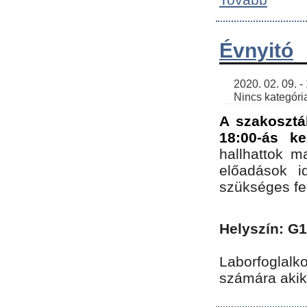
Évnyitó
    2020. 02. 09. - 19:30 | SimonGergo | 

    Nincs kategória
A szakosztá
18:00-ás ke
hallhattok ma
előadások id
szükséges fe
Helyszín: G
Laborfoglalk
számára akik