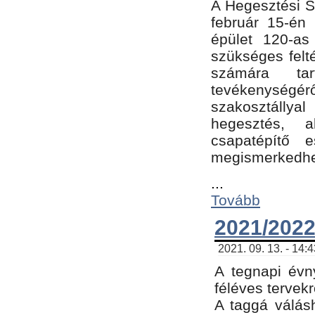
A Hegesztési Sz
február 15-én 
épület 120-a
szükséges felt
számára tar
tevékenységéről
szakosztálly
hegesztés, 
csapatépítő e
megismerkedhet
...
Tovább
2021/2022
2021. 09. 13. - 14:
A tegnapi évny
féléves tervekr
A taggá válásh