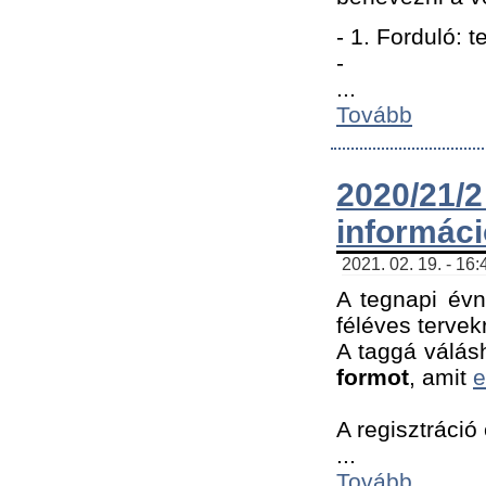
- 1. Forduló: 
-
...
Tovább
2020/21
informác
2021. 02. 19. - 16
A tegnapi évn
féléves tervek
A taggá válásh
formot
, amit
e
A regisztráció 
...
Tovább