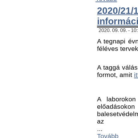
2020/21
informác
2020. 09. 09. - 10
A tegnapi évn
féléves tervek
A taggá válásh
formot, amit 
i
A laborokon 
előadásokon 
balesetvédelm
az ﻿
...
Tovább