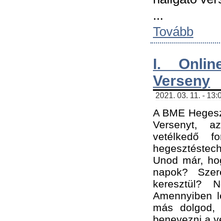
...
Tovább
I. Onli
Verseny
2021. 03. 11. - 13:
A BME Hegeszt
Versenyt, a
vetélkedő f
hegesztéstec
Unod már, hog
napok? Szer
keresztül? 
Amennyiben le
más dolgod,
benevezni a ve