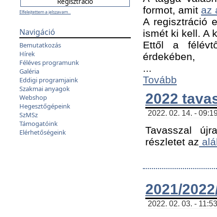
formot, amit
az 
Elfelejtettem a jelszavam...
A regisztráció e
Navigáció
ismét ki kell. A
Ettől a félév
Bemutatkozás
Hírek
érdekében,
Féléves programunk
...
Galéria
Tovább
Eddigi programjaink
Szakmai anyagok
2022 tava
Webshop
Hegesztőgépeink
2022. 02. 14. - 09:1
SzMSz
Támogatóink
Tavasszal újr
Elérhetőségeink
részletet az
alá
2021/2022/
2022. 02. 03. - 11:5