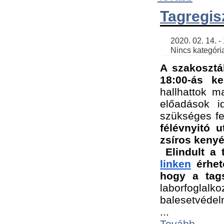
Tagregis
    2020. 02. 14. - 18:56 | SimonGergo | 

    Nincs kategória
A szakosztá
18:00-ás ke
hallhattok ma
előadások id
szükséges fe
félévnyitó u
zsíros kenyé
Elindult a 
linken
 érhet
hogy a tags
laborfogla
balesetvédel
...
Tovább