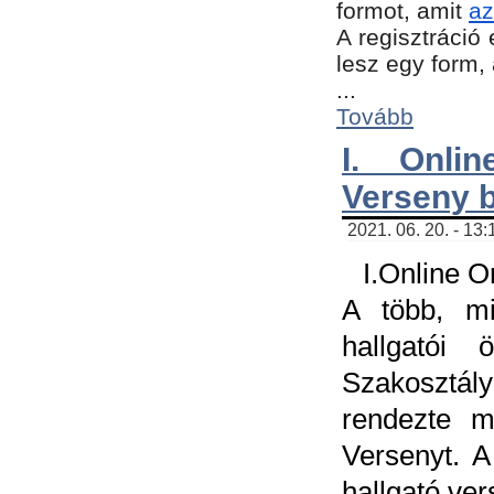
formot, amit
az
A regisztráció 
lesz egy form,
...
Tovább
I. Onli
Verseny 
2021. 06. 20. - 13
I.Online 
A több, mi
hallgatói
Szakosztál
rendezte m
Versenyt. A
hallgató ve