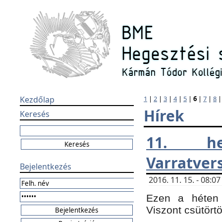
Kezdőlap
1
|
2
|
3
|
4
|
5
|
6
|
7
|
8
Hírek
Keresés
11. h
Varratver
Bejelentkezés
2016. 11. 15. - 08:
Ezen a héten 
Viszont csütört