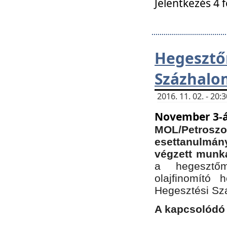
Jelentkezés 4 
Hegesz
Százhalo
2016. 11. 02. - 20
November 3-á
MOL/Petr
esettanulmá
végzett munká
a hegesztőm
olajfinomító 
Hegesztési Sz
A kapcsolódó