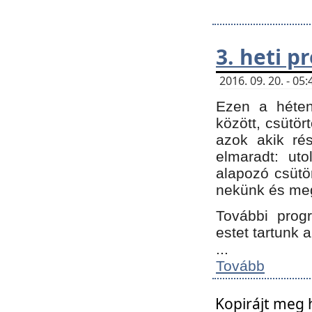
3. heti 
2016. 09. 20. - 0
Ezen a héte
között, csütör
azok akik ré
elmaradt: ut
alapozó csütör
nekünk és meg
További progr
estet tartunk 
...
Tovább
Kopirájt meg 