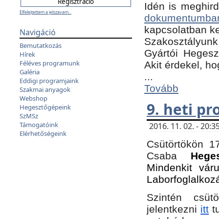
Idén is meghird
Elfelejtettem a jelszavam...
dokumentumba
kapcsolatban ke
Navigáció
Szakosztályunk 
Bemutatkozás
Gyártói Hegeszt
Hírek
Féléves programunk
Akit érdekel, h
Galéria
...
Eddigi programjaink
Tovább
Szakmai anyagok
Webshop
9. heti p
Hegesztőgépeink
SzMSz
Támogatóink
2016. 11. 02. - 20
Elérhetőségeink
Csütörtökön 17
Csaba
Hege
Mindenkit vár
Laborfoglalkoz
Szintén csüt
jelentkezni
itt
tu