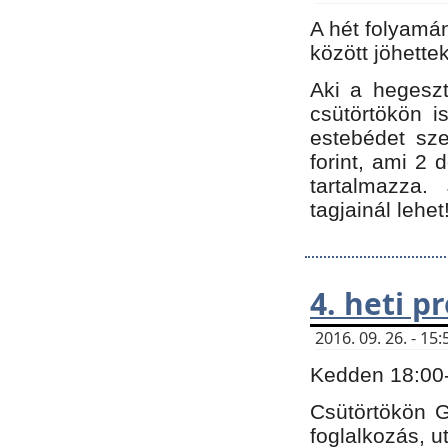
A hét folyamá
között jöhette
Aki a hegeszt
csütörtökön i
estebédet sze
forint, ami 2 
tartalmazza.
tagjainál lehet
4. heti 
2016. 09. 26. - 1
Kedden 18:00-t
Csütörtökön G
foglalkozás, ut