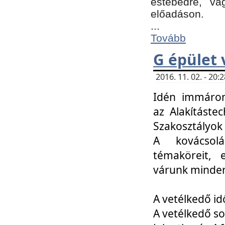
estebédre, va
előadáson.
...
Tovább
G épület 
2016. 11. 02. - 20
Idén immáro
az Alakításte
Szakosztályok
A kovácsolá
témaköreit, e
várunk minden
A vetélkedő id
A vetélkedő so