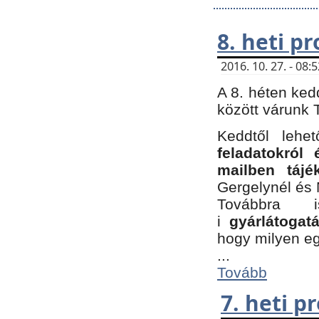
8. heti p
2016. 10. 27. - 08
A 8. héten ked
között várunk T
Keddtől leh
feladatokról
mailben tájé
Gergelynél és 
Továbbra 
i
gyárlátoga
hogy milyen e
...
Tovább
7. heti 