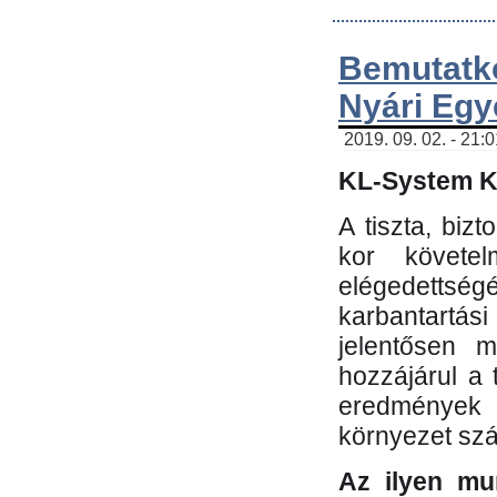
Bemutatk
Nyári Egy
2019. 09. 02. - 21:
KL-System Kf
A tiszta, bi
kor követe
elégedettség
karbantartás
jelentősen m
hozzájárul a
eredmények e
környezet sz
Az ilyen mu