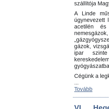
szállítója Ma
A Linde műs
úgynevezett 
acetilén és
nemesgáz
„gázgyógysze
gázok, vizsg
ipar szin
kereskedele
gyógyászatb
Cégünk a leg
...
Tovább
VI. Heg