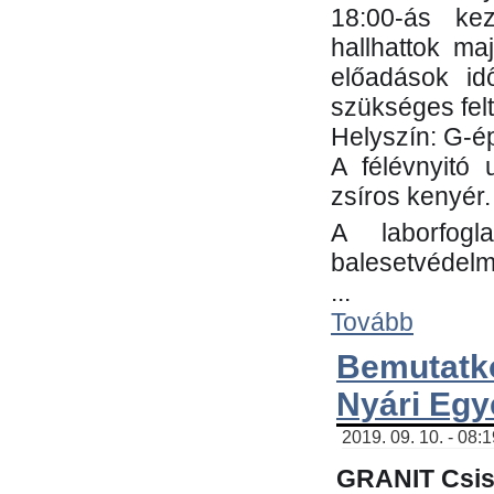
18:00-ás kez
hallhattok ma
előadások id
szükséges fel
Helyszín: G-ép
A félévnyitó 
zsíros kenyér.
A laborfogl
balesetvédelm
...
Tovább
Bemutatk
Nyári Egy
2019. 09. 10. - 08:
GRANIT Csis