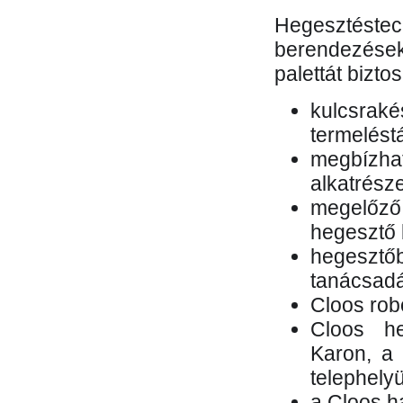
Hegesztés
berendezések 
palettát bizto
kulcsr
termelés
megbízh
alkatrésze
megelőző
hegesztő 
hegesztő
tanácsad
Cloos rob
Cloos he
Karon, a 
telephely
a Cloos h