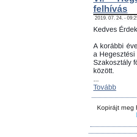
felhívás
2019. 07. 24. - 09:
Kedves Érdek
A korábbi év
a Hegesztési
Szakosztály 
között.
...
Tovább
Kopirájt meg 