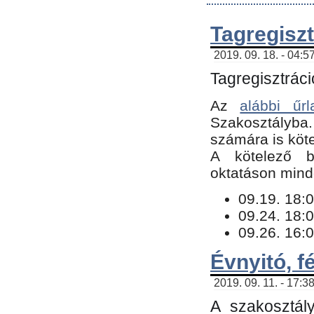
Tagregiszt
2019. 09. 18. - 04:5
Tagregisztráci
Az
alábbi űrl
Szakosztályba.
számára is köte
​A kötelező b
oktatáson minde
09.19. 18:0
09.24. 18:0
09.26. 16:0
Évnyitó, f
2019. 09. 11. - 17:3
A szakosztál