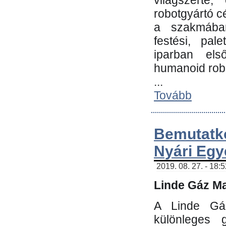
világszerte
robotgyártó c
a szakmában:
festési, pale
iparban els
humanoid robo
...
Tovább
Bemutatk
Nyári Egy
2019. 08. 27. - 18:
Linde Gáz Ma
A Linde Gáz
különleges 