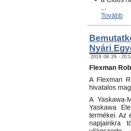
...
Tovább
Bemutatk
Nyári Egy
2019. 08. 29. - 20:
Flexman Robo
A Flexman Ro
hivatalos mag
A Yaskawa-Mo
Yaskawa Elec
termékei. Az e
napjainkra t