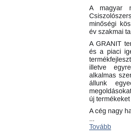
A magyar m
Csiszolósze
minőségi kös
év szakmai tap
A GRANIT ter
és a piaci i
termékfejles
illetve egy
alkalmas sze
állunk egye
megoldásokat
új termékeket 
A cég nagy ha
...
Tovább