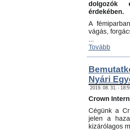
dolgozók 
érdekében.
A fémiparba
vágás, forgác
...
Tovább
Bemutatk
Nyári Egy
2019. 08. 31. - 18:
Crown Interna
Cégünk a Cro
jelen a haz
kizárólagos m