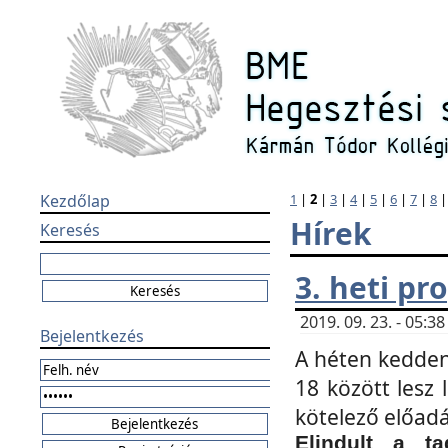
Kezdőlap
1
|
2
|
3
|
4
|
5
|
6
|
7
|
8
Hírek
Keresés
3. heti p
2019. 09. 23. - 05:
Bejelentkezés
A héten kedden
18 között lesz 
kötelező előad
Elindult a ta