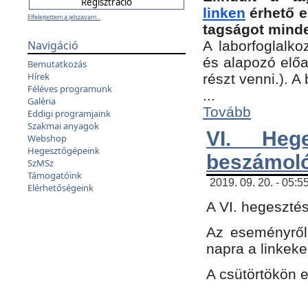
linken
érhető e
Elfelejtettem a jelszavam...
tagságot minde
Navigáció
A laborfoglalko
és alapozó előa
Bemutatkozás
Hírek
részt venni.). 
Féléves programunk
...
Galéria
Tovább
Eddigi programjaink
Szakmai anyagok
VI. Heg
Webshop
Hegesztőgépeink
beszámol
SzMSz
Támogatóink
2019. 09. 20. - 05:5
Elérhetőségeink
A VI. hegeszté
Az eseményről
napra a linkeke
A csütörtökön 