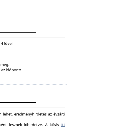
4 fővel.
k meg.
 az időpont!
on lehet, eredményhirdetés az évzáró
nt lesznek kihirdetve. A kiírás
itt