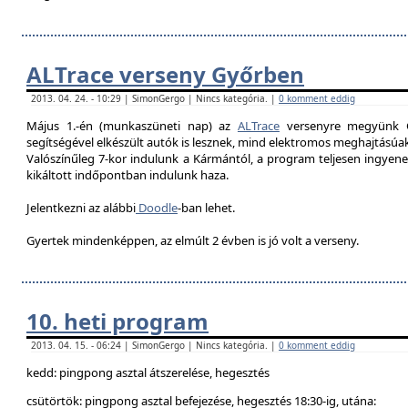
ALTrace verseny Győrben
2013. 04. 24. - 10:29 | SimonGergo | Nincs kategória. |
0 komment eddig
Május 1.-én (munkaszüneti nap) az
ALTrace
versenyre megyünk G
segítségével elkészült autók is lesznek, mind elektromos meghajtású
Valószínűleg 7-k
or indulunk a Kármántól, a program teljesen ingyenes
kikáltott indőpontban indulunk haza.
Jelentkezni az alábbi
Doodle
-ban lehet.
Gyertek mindenképpen, az elmúlt 2 évben is jó volt a verseny.
10. heti program
2013. 04. 15. - 06:24 | SimonGergo | Nincs kategória. |
0 komment eddig
kedd: pingpong asztal átszerelése, hegesztés
csütörtök: pingpong asztal befejezése, hegesztés 18:30-ig, utána: