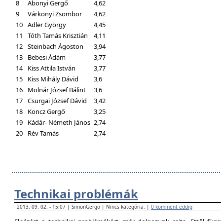
8
Abonyi Gergő
4,62
9
Várkonyi Zsombor
4,62
10
Adler György
4,45
11
Tóth Tamás Krisztián
4,11
12
Steinbach Ágoston
3,94
13
Bebesi Ádám
3,77
14
Kiss Attila István
3,77
15
Kiss Mihály Dávid
3,6
16
Molnár József Bálint
3,6
17
Csurgai József Dávid
3,42
18
Koncz Gergő
3,25
19
Kádár- Németh János
2,74
20
Rév Tamás
2,74
Technikai problémák
2013. 09. 02. - 15:07 | SimonGergo | Nincs kategória. |
0 komment eddig