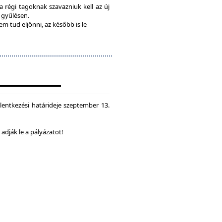
 a régi tagoknak szavazniuk kell az új
a gyűlésen.
em tud eljönni, az később is le
lentkezési határideje szeptember 13.
dják le a pályázatot!