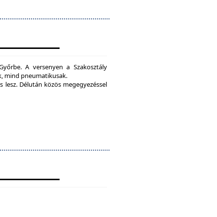
yőrbe. A versenyen a Szakosztály
ak, mind pneumatikusak.
 lesz.
Délután közös megegyezéssel