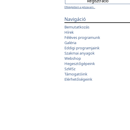
Elfelejtettem a jelszavam...
Navigáció
Bemutatkozás
Hírek
Féléves programunk
Galéria
Eddigi programjaink
Szakmai anyagok
Webshop
Hegesztőgépeink
SzMSz
Támogatóink
Elérhetőségeink