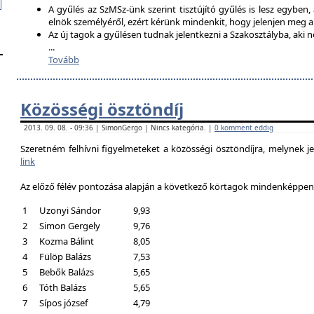
A gyűlés az SzMSz-ünk szerint tisztújító gyűlés is lesz egyben,
elnök személyéről, ezért kérünk mindenkit, hogy jelenjen meg 
Az új tagok a gyűlésen tudnak jelentkezni a Szakosztályba, aki n
...
Tovább
Közösségi ösztöndíj
2013. 09. 08. - 09:36 | SimonGergo | Nincs kategória. |
0 komment eddig
Szeretném felhívni figyelmeteket a közösségi ösztöndíjra, melynek je
link
Az előző félév pontozása alapján a következő körtagok mindenképpen a
1
Uzonyi Sándor
9,93
2
Simon Gergely
9,76
3
Kozma Bálint
8,05
4
Fülöp Balázs
7,53
5
Bebők Balázs
5,65
6
Tóth Balázs
5,65
7
Sípos józsef
4,79