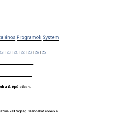
talános
Programok
System
19
|
20
|
21
|
22
|
23
|
24
|
25
unk a G. épületben.
eznie kell tagsági szándékát ebben a