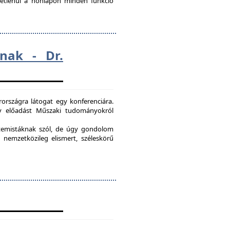
ggetlenül a honlapon minden funkció
nak - Dr.
országra látogat egy konferenciára.
egy előadást Műszaki tudományokról
etemistáknak szól, de úgy gondolom
 nemzetközileg elismert, széleskörű