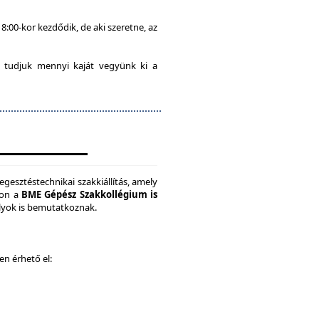
8:00-kor kezdődik, de aki szeretne, az
 tudjuk mennyi kaját vegyünk ki a
gesztéstechnikai szakkiállítás, amely
son a
BME Gépész Szakkollégium is
ályok is bemutatkoznak.
ken érhető el: