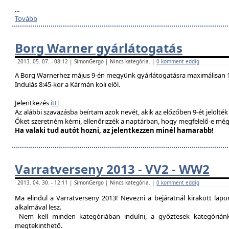
...
Tovább
Borg Warner gyárlátogatás
2013. 05. 07. - 08:12 | SimonGergo | Nincs kategória. |
0 komment eddig
A Borg Warnerhez május 9-én megyünk gyárlátogatásra maximálisan 1
Indulás 8:45-kor a Kármán koli elől.
Jelentkezés
itt!
Az alábbi szavazásba beírtam azok nevét, akik az előzőben 9-ét jelölté
Őket szeretném kérni, ellenőrizzék a naptárban, hogy megfelelő-e még
Ha valaki tud autót hozni, az jelentkezzen minél hamarabb!
Varratverseny 2013 - VV2 - WW2
2013. 04. 30. - 12:11 | SimonGergo | Nincs kategória. |
0 komment eddig
Ma elindul a Varratverseny 2013! Nevezni a bejáratnál kirakott lap
alkalmával lesz.
Nem kell minden kategóriában indulni, a győztesek kategóriánké
megtekinthető.