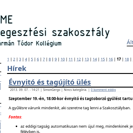
Ál
1
|
2
|
3
|
4
|
5
|
6
|
7
|
8
|
9
|
10
|
11
|
12
|
13
|
14
|
15
|
16
|
17
|
18
|
Hírek
Évnyitó és tagújító ülés
2013. 09. 07. - 14:21 | SimonGergo | Nincs kategória. |
0 komment eddig
Szeptember 19.-én, 18:00-kor évnyitó és tagtoborzó gyűlést tart
A gyűlésre várunk mindenkit, aki szeretne tag lenni a Szakosztályban.
Fontos
:
az eddigi tagság automatikusan nem újul meg, mindenkinek jel
félévben is.