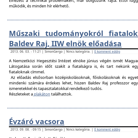
Elnézést a technikai problémákért, már dolgozunk rajta. Ettől fü
működik, és minden hír elérhető.
Műszaki tudományokról fiatalok
Baldev Raj, IIW elnök előadása
2013. 06. 03. - 11:21 | SimonGergo | Nincs kategória. |
0 komment eddig
A Nemzetközi Hegesztési Intézet elnöke június végén ismét Magyar
Látogatása során időt szakít a fiatalságra is, és tart nekünk 
fiataloknak címmel.
Az előadás elsősorban középiskolásoknak, főiskolásoknak és egy
mindenki számára érdekes lehet, hiszen Baldev Raj professzor egy
ismeretekkel és tapasztalatokkal rendelkező tudós.
Részleteket a
plakáton
találhattok.
Évzáró vacsora
2013. 09. 08. - 09:15 | SimonGergo | Nincs kategória. |
0 komment eddig