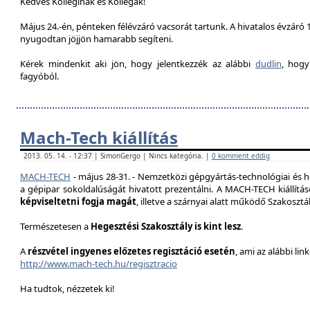
Kedves Kolleginák és Kollégák!
Május 24.-én, pénteken félévzáró vacsorát tartunk. A hivatalos évzáró 1
nyugodtan jöjjön hamarabb segíteni.
Kérek mindenkit aki jön, hogy jelentkezzék az alábbi
dudlin
, hogy
fagyóból.
Mach-Tech kiállítás
2013. 05. 14. - 12:37 | SimonGergo | Nincs kategória. |
0 komment eddig
MACH-TECH
-
május 28-31.
- Nemzetközi gépgyártás-technológiai és he
a gépipar sokoldalúságát hivatott prezentál
ni.
A MACH-TECH kiállítá
képviseltetni fogja magát
, illetve a szárnyai alatt működő Szakoszt
Természetesen a
Hegesztési Szakosztály is kint lesz
.
A
részvétel ingyenes előzetes regisztáció esetén
, ami az alábbi lin
http://www.mach-tech.hu/regisztracio
Ha tudtok, nézzetek ki!