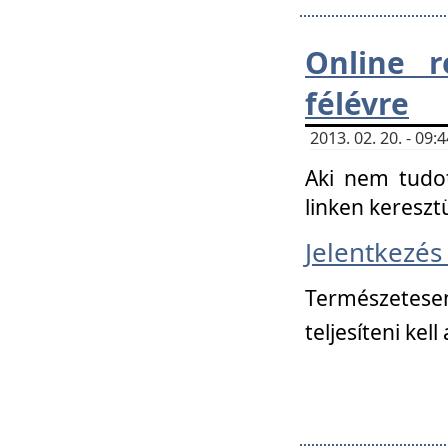
Online r
félévre
2013. 02. 20. - 09
Aki nem tudot
linken kereszt
Jelentkezé
Természetese
teljesíteni kell