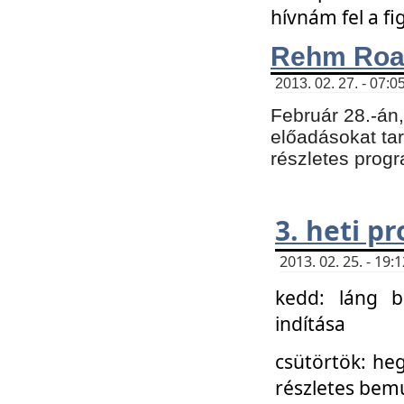
hívnám fel a f
Rehm Roa
2013. 02. 27. - 07:0
Február 28.-án
előadásokat tar
részletes prog
3. heti p
2013. 02. 25. - 19
kedd: láng b
indítása
csütörtök: he
részletes bemu