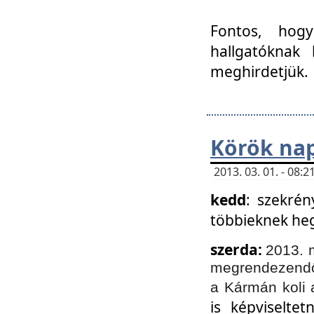
Fontos, hogy
hallgatóknak
meghirdetjük.
Körök nap
2013. 03. 01. - 08
kedd
: szekrén
többieknek he
szerda:
2013. 
megrendezendő 
a Kármán koli 
is képviselte