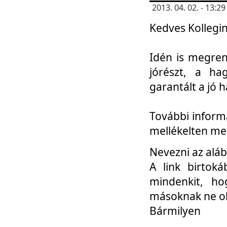
2013. 04. 02. - 13:
Kedves Kollegin
Idén is megren
jórészt, a ha
garantált a jó 
További informá
mellékelten me
Nevezni az aláb
A link birtoká
mindenkit, h
másoknak ne ok
Bármilyen
...