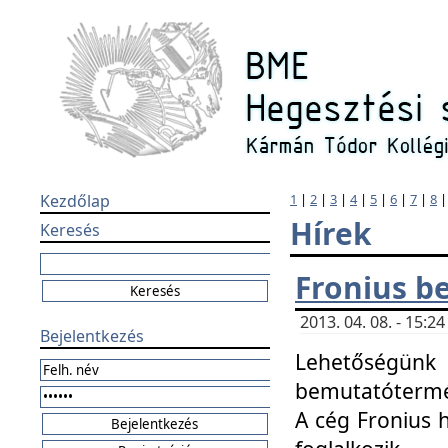
Kezdőlap
1
|
2
|
3
|
4
|
5
|
6
|
7
|
8
Hírek
Keresés
Fronius b
2013. 04. 08. - 15:
Bejelentkezés
Lehetőségünk 
bemutatótermét
A cég Fronius 