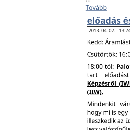
Tovább
előadás é
2013. 04. 02. - 13
Kedd: Áramlást
Csütörtök: 16:
18:00-tól:
Palo
tart előadá
Képzésről (IW
(IIW).
Mindenkit vá
hogy mi is egy
illeszkedik az
lesz valószínűl