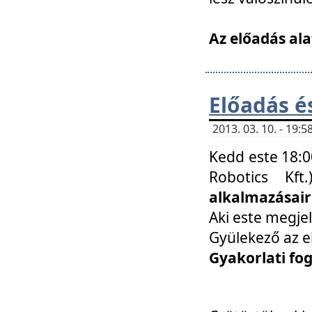
Az előadás ala
Előadás é
2013. 03. 10. - 19
Kedd este 18:0
Robotics Kf
alkalmazásairó
Aki este megjel
Gyülekező az e
Gyakorlati fo