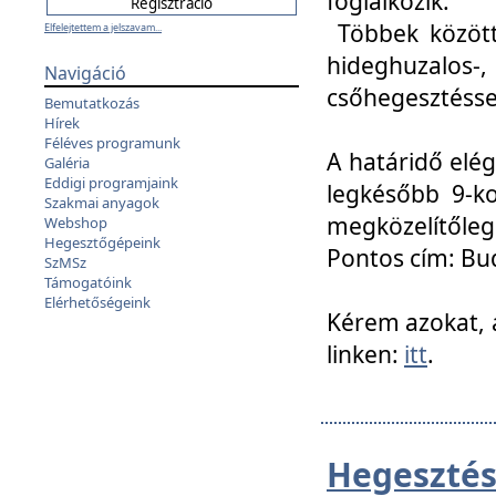
foglalkozik.
Többek között
Elfelejtettem a jelszavam...
hideghuzalo
Navigáció
csőhegesztéssel
Bemutatkozás
Hírek
Féléves programunk
A határidő elég
Galéria
Eddigi programjaink
legkésőbb 9-ko
Szakmai anyagok
megközelítőleg
Webshop
Hegesztőgépeink
Pontos cím: Bud
SzMSz
Támogatóink
Elérhetőségeink
Kérem azokat, a
linken:
itt
.
Hegesztés