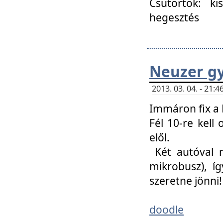
Csütörtök: ki
hegesztés
Neuzer gy
2013. 03. 04. - 21
Immáron fix a 
Fél 10-re kell
elől.
Két autóval 
mikrobusz), í
szeretne jönni!
doodle