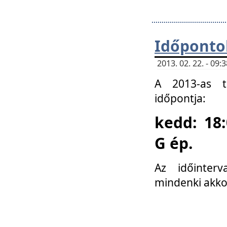
Időponto
2013. 02. 22. - 09
A 2013-as ta
időpontja:
kedd: 18:
G ép.
Az időinter
mindenki akko