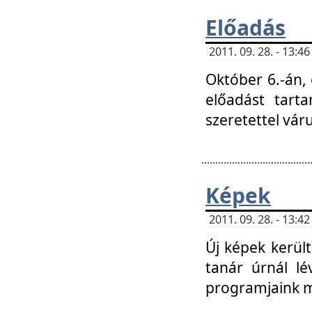
Előadás
2011. 09. 28. - 13:
Október 6.-án,
előadást tart
szeretettel vá
Képek
2011. 09. 28. - 13:
Új képek kerülte
tanár úrnál lé
programjaink m