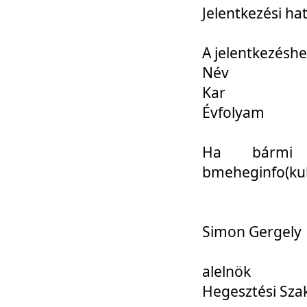
Jelentkezési ha
A jelentkezéshe
Név
Kar
Évfolyam
Ha bármi 
bmeheginfo(kuk
Simon Gergely
alelnök
Hegesztési Sza