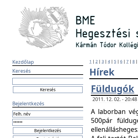
Kezdőlap
1
|
2
|
3
|
4
|
5
|
6
|
7
|
8
Hírek
Keresés
Füldugók
2011. 12. 02. - 20:
Bejelentkezés
A laborban vég
500pár füldugó
ellenállásheges