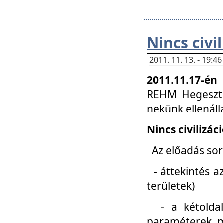
Nincs civi
2011. 11. 13. - 19:
2011.11.17-én
REHM Hegeszté
nekünk ellenál
Nincs civilizác
Az előadás sorá
- áttekintés az
területek)
- a kétoldali 
paraméterek, m