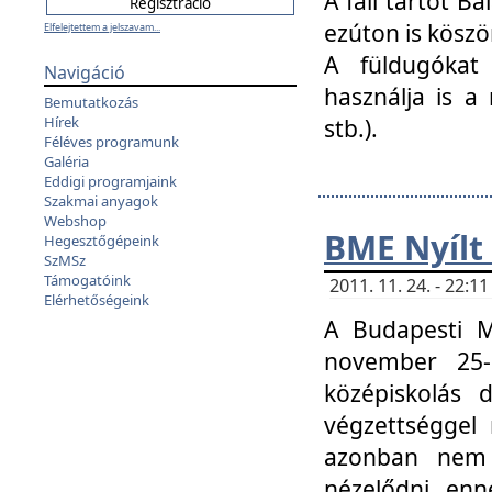
A fali tartót B
ezúton is köszö
Elfelejtettem a jelszavam...
A füldugókat
Navigáció
használja is a 
Bemutatkozás
Hírek
stb.).
Féléves programunk
Galéria
Eddigi programjaink
Szakmai anyagok
Webshop
BME Nyílt
Hegesztőgépeink
SzMSz
Támogatóink
2011. 11. 24. - 22:
Elérhetőségeink
A Budapesti 
november 25-
középiskolás d
végzettséggel
azonban nem 
nézelődni, enn