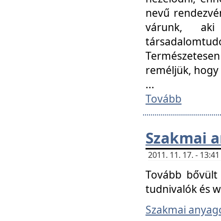
nevű rendezvén
várunk, aki
társadalomtud
Természetesen
reméljük, hogy
...
Tovább
Szakmai 
2011. 11. 17. - 13:
Tovább bővült 
tudnivalók és 
Szakmai anyag