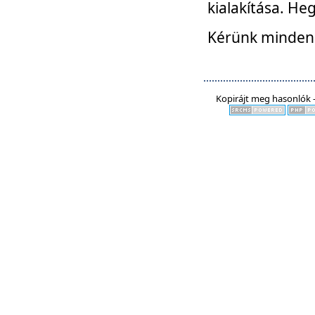
kialakítása. He
Kérünk mindenki
Kopirájt meg hasonlók -