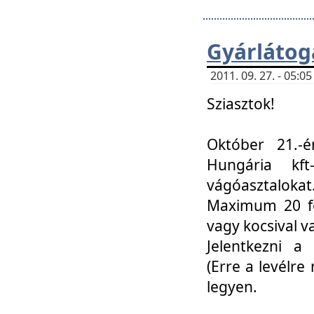
Gyárlátoga
2011. 09. 27. - 05:
Sziasztok!
Október 21.-é
Hungária kf
vágóasztalokat
Maximum 20 fő
vagy kocsival 
Jelentkezni a 
(Erre a levélre 
legyen.