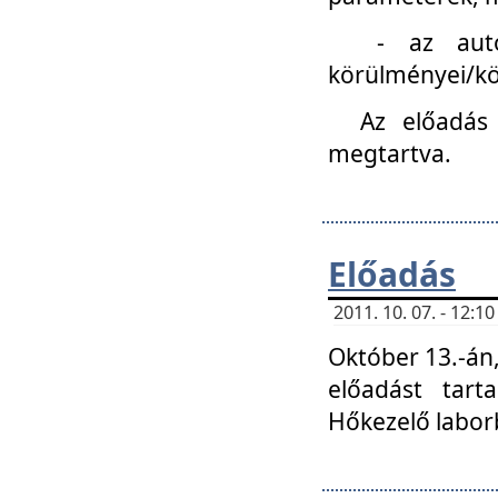
- az autóipa
körülményei/k
Az előadás
megtartva.
Előadás
2011. 10. 07. - 12:
Október 13.-án,
előadást tar
Hőkezelő labor