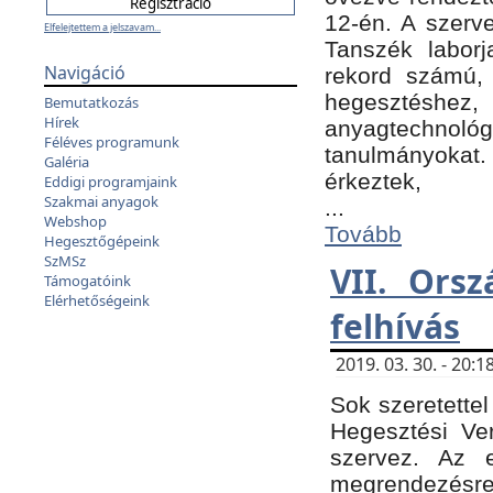
12-én. A szer
Elfelejtettem a jelszavam...
Tanszék laborj
Navigáció
rekord számú, 
hegesztéshe
Bemutatkozás
Hírek
anyagtechnológ
Féléves programunk
tanulmányokat.
Galéria
érkeztek,
Eddigi programjaink
Szakmai anyagok
...
Webshop
Tovább
Hegesztőgépeink
SzMSz
VII. Ors
Támogatóink
Elérhetőségeink
felhívás
2019. 03. 30. - 20
Sok szeretettel
Hegesztési Ve
szervez. Az 
megrendezésre 