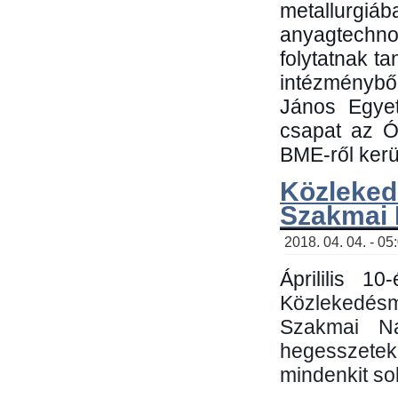
metallu
anyagtechn
folytatnak t
intézménybő
János Egyet
csapat az Ó
BME-ről kerül
Közleked
Szakmai
2018. 04. 04. - 05
Áprililis 1
Közlekedés
Szakmai N
hegesszetek 
mindenkit sok