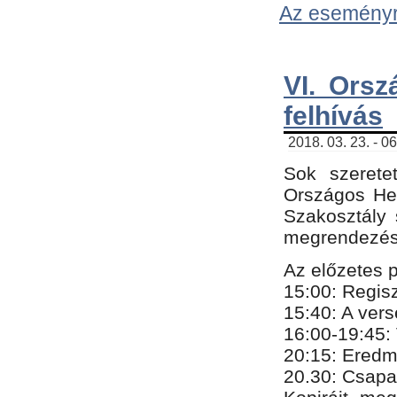
Az eseményről
VI. Orsz
felhívás
2018. 03. 23. - 0
Sok szerete
Országos He
Szakosztály 
megrendezésr
Az előzetes 
15:00: Regis
15:40: A ver
16:00-19:45:
20:
​15​
: Eredm
​20.30: Csapa