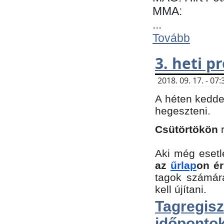
MMA:
...
Tovább
3. heti 
2018. 09. 17. - 0
A héten kedde
hegeszteni.
Csütörtökön
Aki még esetl
az
űrlap
on ér
tagok számár
kell újítani.
Tagregi
időpontok