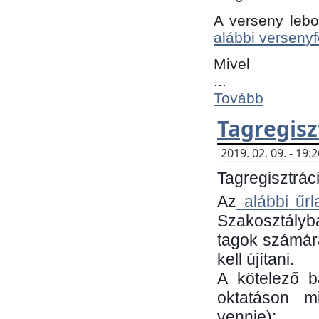
A verseny lebo
alábbi versenyf
Mivel
...
Tovább
Tagregisz
2019. 02. 09. - 19
Tagregisztráci
Az
alábbi űrl
Szakosztályb
tagok számára
kell újítani.
​A kötelező 
oktatáson m
vennie):