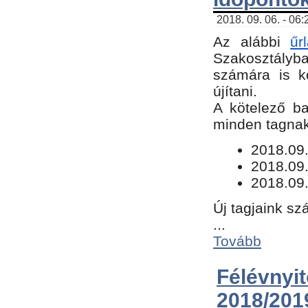
2018. 09. 06. - 06
Az alábbi
űr
Szakosztályba.
számára is k
újítani.
​A kötelező b
minden tagnak 
​2018.09
2018.09.
2018.09.
Új tagjaink sz
...
Tovább
Félévn
2018/201