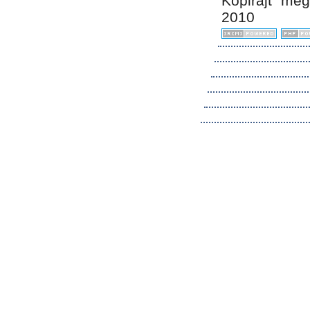
Kopirájt me
2010