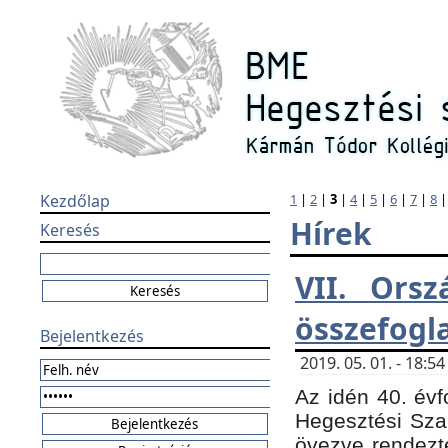
Kezdőlap
1
|
2
|
3
|
4
|
5
|
6
|
7
|
8
Hírek
Keresés
VII. Orsz
összefogl
Bejelentkezés
2019. 05. 01. - 18:
Az idén 40. évf
Hegesztési Sza
övezve rendezte