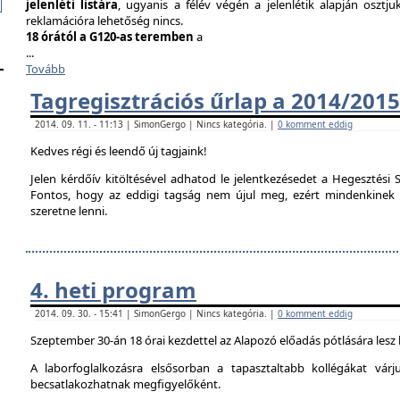
jelenléti listára
, ugyanis a félév végén a jelenlétik alapján osztju
reklamációra lehetőség nincs.
18 órától a G120-as teremben
a
...
Tovább
Tagregisztrációs űrlap a 2014/2015
2014. 09. 11. - 11:13 | SimonGergo | Nincs kategória. |
0 komment eddig
Kedves régi és leendő új tagjaink!
Jelen kérdőív kitöltésével adhatod le jelentkezésedet a Hegesztési S
Fontos, hogy az eddigi tagság nem újul meg, ezért mindenkinek ki 
szeretne lenni.
4. heti program
2014. 09. 30. - 15:41 | SimonGergo | Nincs kategória. |
0 komment eddig
Szeptember 30-án 18 órai kezdettel az Alapozó előadás pótlására lesz
A laborfoglalkozásra elsősorban a tapasztaltabb kollégákat vár
becsatlakozhatnak megfigyelőként.