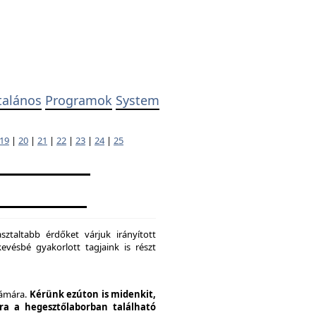
talános
Programok
System
19
|
20
|
21
|
22
|
23
|
24
|
25
ztaltabb érdőket várjuk irányított
evésbé gyakorlott tagjaink is részt
zámára.
Kérünk ezúton is midenkit,
pra a hegesztőlaborban található