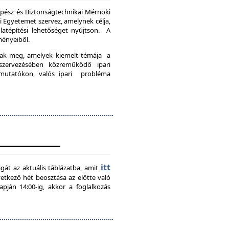
pész és Biztonságtechnikai Mérnöki
Egyetemet szervez, amelynek célja,
latépítési lehetőséget nyújtson. A
ményeiből.
nak meg, amelyek kiemelt témája a
szervezésében közreműködő ipari
emutatókon, valós ipari probléma
itt
agát az aktuális táblázatba, amit
övetkező hét beosztása az előtte való
pján 14:00-ig, akkor a foglalkozás