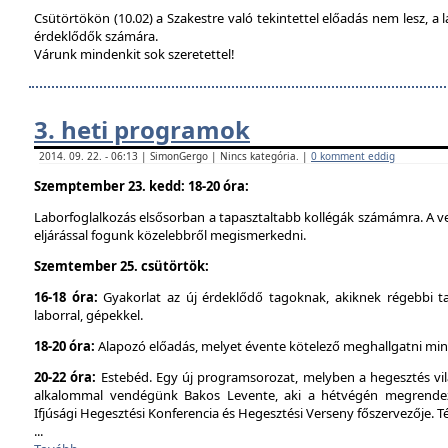
Csütörtökön (10.02) a Szakestre való tekintettel előadás nem lesz, a l
érdeklődők számára.
Várunk mindenkit sok szeretettel!
3. heti programok
2014. 09. 22. - 06:13 | SimonGergo | Nincs kategória. |
0 komment eddig
Szemptember 23. kedd: 18-20 óra:
Laborfoglalkozás elsősorban a tapasztaltabb kollégák számámra. A ve
eljárással fogunk közelebbről megismerkedni.
Szemtember 25. csütörtök:
16-18 óra:
Gyakorlat az új érdeklődő tagoknak, akiknek régebbi t
laborral, gépekkel.
18-20 óra:
Alapozó előadás, melyet évente kötelező meghallgatni min
20-22 óra:
Estebéd. Egy új programsorozat, melyben a hegesztés vilá
alkalommal vendégünk Bakos Levente, aki a hétvégén megrendez
Ifjúsági Hegesztési Konferencia és Hegesztési Verseny főszervezője. 
...