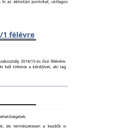
k ki az aktivitási pontokat, utólagos
/1 félévre
zakosztály 2014/15-ös őszi félévére.
kell töltenie a kérdőívet, aki tag
 lehetőségetek.
juk, de természetesen a kezdők is