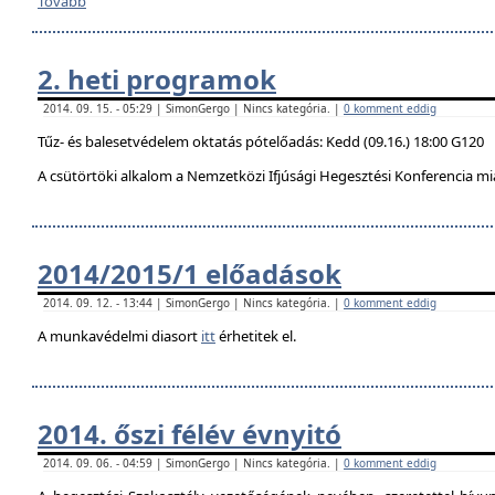
Tovább
2. heti programok
2014. 09. 15. - 05:29 | SimonGergo | Nincs kategória. |
0 komment eddig
Tűz- és balesetvédelem oktatás pótelőadás: Kedd (09.16.) 18:00 G120
A csütörtöki alkalom a Nemzetközi Ifjúsági Hegesztési Konferencia mi
2014/2015/1 előadások
2014. 09. 12. - 13:44 | SimonGergo | Nincs kategória. |
0 komment eddig
A munkavédelmi diasort
itt
érhetitek el.
2014. őszi félév évnyitó
2014. 09. 06. - 04:59 | SimonGergo | Nincs kategória. |
0 komment eddig