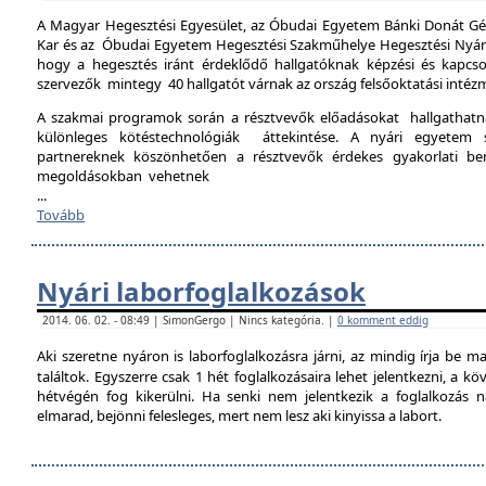
A Magyar Hegesztési Egyesület, az Óbudai Egyetem Bánki Donát Gé
Kar és az Óbudai Egyetem Hegesztési Szakműhelye Hegesztési Nyári 
hogy a hegesztés iránt érdeklődő hallgatóknak képzési és kapcso
szervezők mintegy 40 hallgatót várnak az ország felsőoktatási intéz
A szakmai programok során a résztvevők előadásokat hallgathat
különleges kötéstechnológiák áttekintése. A nyári egyetem 
partnereknek köszönhetően a résztvevők érdekes gyakorlati b
megoldásokban vehetnek
...
Tovább
Nyári laborfoglalkozások
2014. 06. 02. - 08:49 | SimonGergo | Nincs kategória. |
0 komment eddig
Aki szeretne nyáron is laborfoglalkozásra járni, az mindig írja be m
találtok. Egyszerre csak 1 hét foglalkozásaira lehet jelentkezni, a k
hétvégén fog kikerülni. Ha senki nem jelentkezik a foglalkozás na
elmarad, bejönni felesleges, mert nem lesz aki kinyissa a labort.