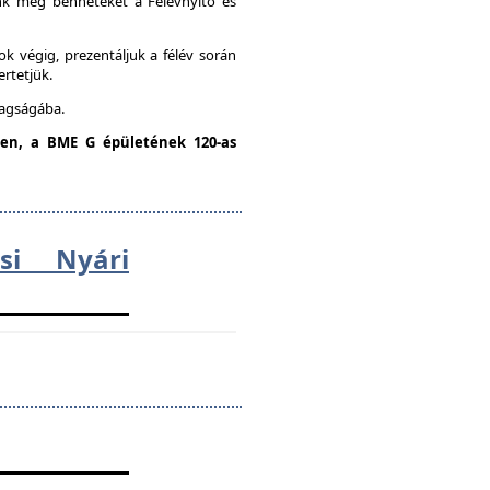
unk meg benneteket a Félévnyitó és
k végig, prezentáljuk a félév során
ertetjük.
tagságába.
dden, a BME G épületének 120-as
ési Nyári