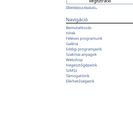
Elfelejtettem a jelszavam...
Navigáció
Bemutatkozás
Hírek
Féléves programunk
Galéria
Eddigi programjaink
Szakmai anyagok
Webshop
Hegesztőgépeink
SzMSz
Támogatóink
Elérhetőségeink