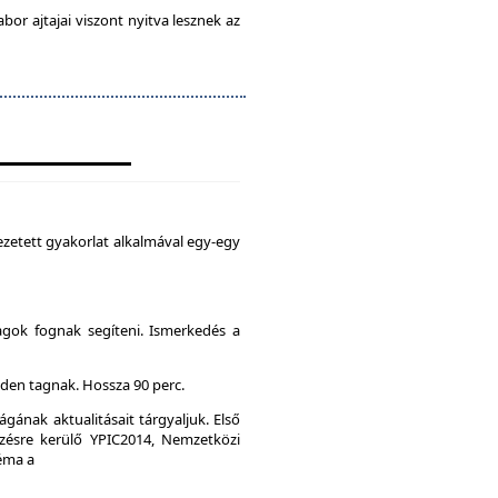
abor ajtajai viszont nyitva lesznek az
zetett gyakorlat alkalmával egy-egy
agok fognak segíteni. Ismerkedés a
den tagnak. Hossza 90 perc.
gának aktualitásait tárgyaljuk. Első
ésre kerülő YPIC2014, Nemzetközi
Téma a