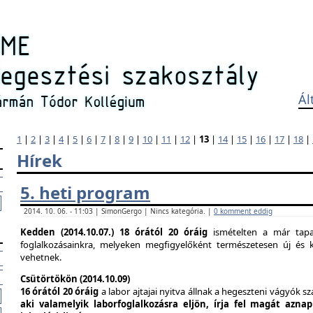
Ál
1
|
2
|
3
|
4
|
5
|
6
|
7
|
8
|
9
|
10
|
11
|
12
|
13
|
14
|
15
|
16
|
17
|
18
|
Hírek
5. heti program
2014. 10. 06. - 11:03 | SimonGergo | Nincs kategória. |
0 komment eddig
Kedden (2014.10.07.)
18 órától 20 óráig
ismételten a már tapas
foglalkozásainkra, melyeken megfigyelőként természetesen új és k
vehetnek.
Csütörtökön (2014.10.09)
16 órától 20 óráig
a labor ajtajai nyitva állnak a hegeszteni vágyók s
aki valamelyik laborfoglalkozásra eljön, írja fel magát azna