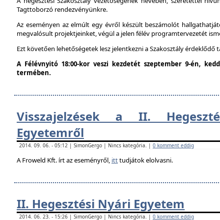
A hegesztési Szakosztály vezetőségének nevében, szeretettel hív
Tagttoborzó rendezvényünkre.
Az eseményen az elmúlt egy évről készült beszámolót hallgathatjáto
megvalósult projektjeinket, végül a jelen félév programtervezetét ism
Ezt követően lehetőségetek lesz jelentkezni a Szakosztály érdeklődő 
A Félévnyitó 18:00-kor veszi kezdetét szeptember 9-én, ke
termében.
Visszajelzések a II. Hegeszt
Egyetemről
2014. 09. 06. - 05:12 | SimonGergo | Nincs kategória. |
0 komment eddig
A Froweld Kft. írt az eseményről,
itt
tudjátok elolvasni.
II. Hegesztési Nyári Egyetem
2014. 06. 23. - 15:26 | SimonGergo | Nincs kategória. |
0 komment eddig