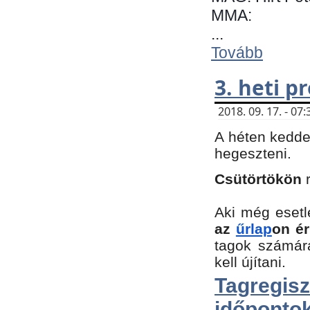
MMA:
...
Tovább
3. heti 
2018. 09. 17. - 0
A héten kedde
hegeszteni.
Csütörtökön
Aki még esetl
az
űrlap
on ér
tagok számár
kell újítani.
Tagregi
időpontok