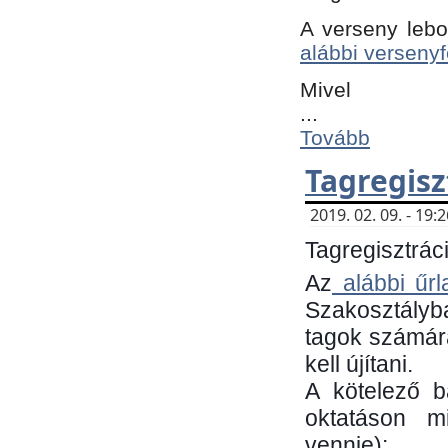
A verseny lebo
alábbi versenyf
Mivel
...
Tovább
Tagregisz
2019. 02. 09. - 19
Tagregisztráci
Az
alábbi űrl
Szakosztályb
tagok számára
kell újítani.
​A kötelező 
oktatáson m
vennie):