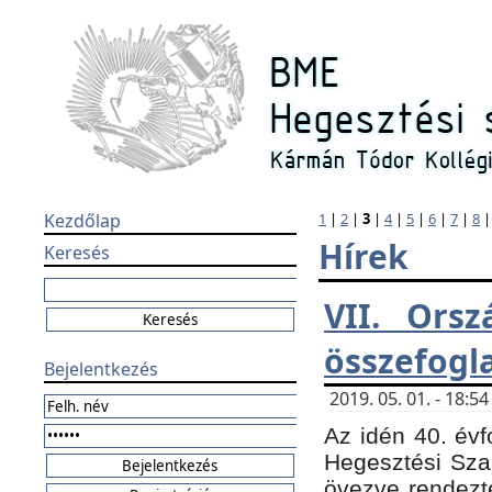
Kezdőlap
1
|
2
|
3
|
4
|
5
|
6
|
7
|
8
Hírek
Keresés
VII. Orsz
összefogl
Bejelentkezés
2019. 05. 01. - 18:
Az idén 40. évf
Hegesztési Sza
övezve rendezte