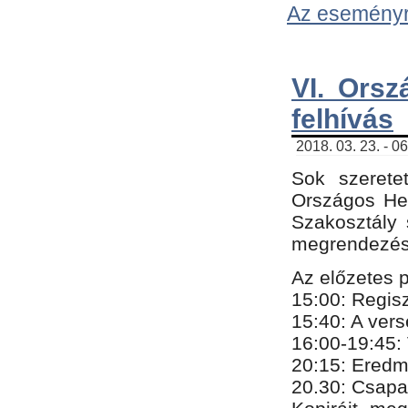
Az eseményről
VI. Orsz
felhívás
2018. 03. 23. - 0
Sok szerete
Országos He
Szakosztály 
megrendezésr
Az előzetes 
15:00: Regis
15:40: A ver
16:00-19:45:
20:
​15​
: Eredm
​20.30: Csapa