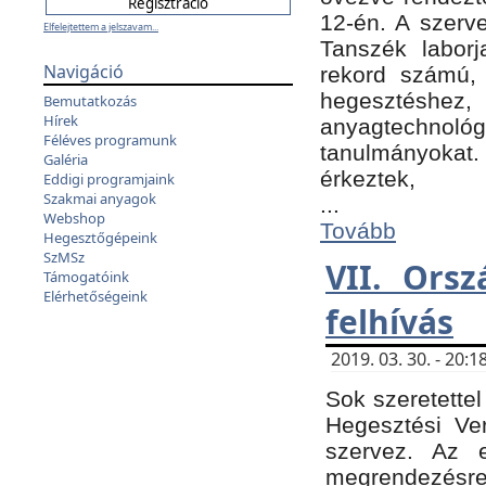
12-én. A szer
Elfelejtettem a jelszavam...
Tanszék laborj
Navigáció
rekord számú, 
hegesztéshe
Bemutatkozás
Hírek
anyagtechnológ
Féléves programunk
tanulmányokat.
Galéria
érkeztek,
Eddigi programjaink
Szakmai anyagok
...
Webshop
Tovább
Hegesztőgépeink
SzMSz
VII. Ors
Támogatóink
Elérhetőségeink
felhívás
2019. 03. 30. - 20
Sok szeretettel
Hegesztési Ve
szervez. Az 
megrendezésre 