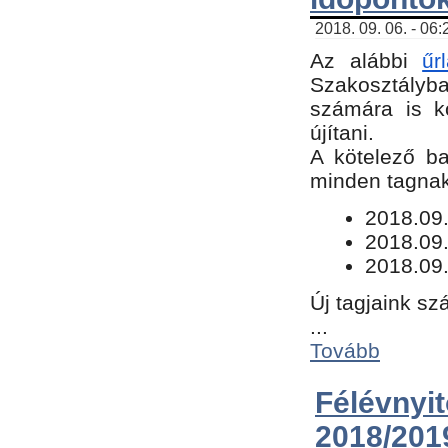
2018. 09. 06. - 06
Az alábbi
űr
Szakosztályba.
számára is k
újítani.
​A kötelező b
minden tagnak 
​2018.09
2018.09.
2018.09.
Új tagjaink sz
...
Tovább
Félévn
2018/201