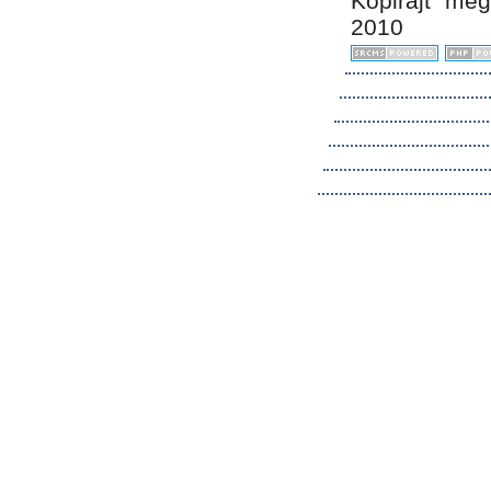
Kopirájt me
2010