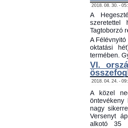
2018. 08. 30. - 05
A Hegeszté
szeretette
Tagtoborzó 
A Félévnyitó
oktatási h
termében. Gy
VI. orsz
összefog
2018. 04. 24. - 09
A közel neg
öntevékeny 
nagy sikerr
Versenyt áp
alkotó 35 h