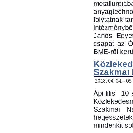
metallu
anyagtechn
folytatnak t
intézménybő
János Egyet
csapat az Ó
BME-ről kerül
Közleked
Szakmai
2018. 04. 04. - 05
Áprililis 1
Közlekedés
Szakmai N
hegesszetek 
mindenkit sok