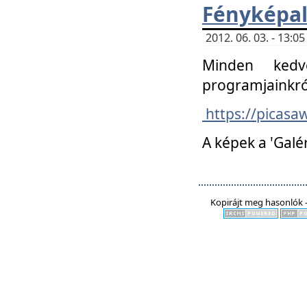
Fényképa
2012. 06. 03. - 13:
Minden kedv
programjainkró
https://picas
A képek a 'Galé
Kopirájt meg hasonlók -