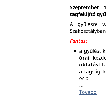
Szeptember 1
tagfelújító gy
A gyűlésre v
Szakosztályban
Fontos
:
a gyűlést 
órai
kezde
oktatást
t
a tagság f
és a
...
Tovább