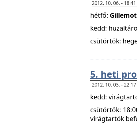
2012. 10. 06. - 18:
hétfő:
Gillemo
kedd: huzaltáro
csütörtök: hege
5. heti p
2012. 10. 03. - 22:
kedd: virágtar
csütörtök: 18:0
virágtartók bef