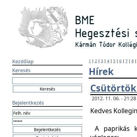
Kezdőlap
1
|
2
|
3
|
4
|
5
|
6
|
7
|
8
Hírek
Keresés
Csütörtök
2012. 11. 06. - 21:
Bejelentkezés
Kedves Kollegin
A paprikás k