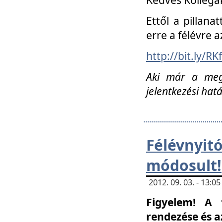
Ettől a pillana
erre a félévre a
http://bit.ly/RK
Aki már a megn
jelentkezési hat
Félévnyi
módosult!
2012. 09. 03. - 13:
Figyelem! A 
rendezése és 