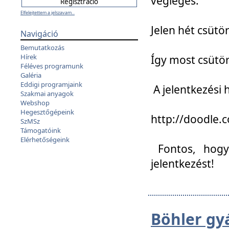
végleges:
Elfelejtettem a jelszavam...
Jelen hét csütör
Navigáció
Bemutatkozás
Hírek
Így most csütö
Féléves programunk
Galéria
Eddigi programjaink
A jelentkezési h
Szakmai anyagok
Webshop
Hegesztőgépeink
http://doodle
SzMSz
Támogatóink
Elérhetőségeink
Fontos, hogy 
jelentkezést!
Böhler gy