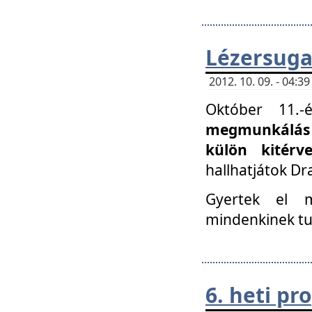
Lézersuga
2012. 10. 09. - 04:
Október 11.
megmunkálás 
külön kitér
hallhatjátok D
Gyertek el 
mindenkinek tu
6. heti p