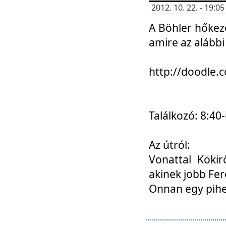
2012. 10. 22. - 19:
A Böhler hőkez
amire az alábbi
http://doodle
Találkozó: 8:40-
Az útról:
Vonattal Kökir
akinek jobb Fer
Onnan egy pihen