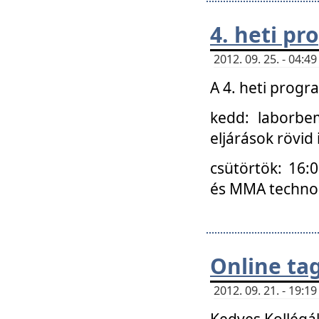
4. heti p
2012. 09. 25. - 04:
A 4. heti prog
kedd: laborbe
eljárások rövid
csütörtök: 16:
és MMA technoló
Online ta
2012. 09. 21. - 19:
Kedves Kollégá