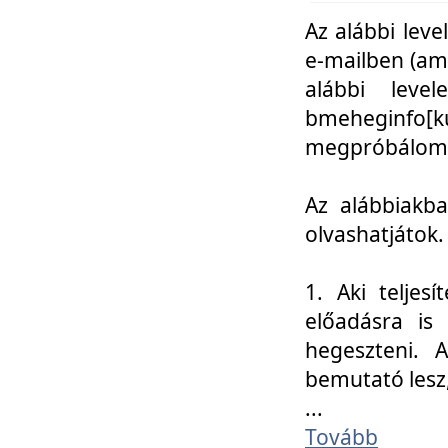
Az alábbi leve
e-mailben (am
alábbi leve
bmeheginfo[k
megpróbálom k
Az alábbiakba
olvashatjátok.
1. Aki teljes
előadásra is
hegeszteni. 
bemutató lesz
...
Tovább