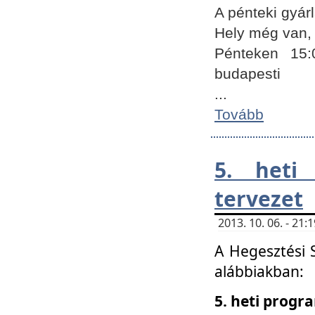
A pénteki gyár
Hely még van, 
Pénteken 15:
budapesti
...
Tovább
5. heti
tervezet
2013. 10. 06. - 21
A Hegesztési 
alábbiakban:
5. heti prog