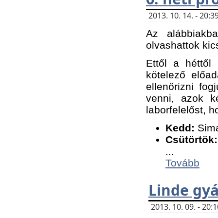
2013. 10. 14. - 20
Az alábbiakb
olvashattok kic
Ettől a héttől
kötelező előa
ellenőrizni fo
venni, azok k
laborfelelőst, h
K
edd:
Sima
Csütörtök:
...
Tovább
Linde gyá
2013. 10. 09. - 20