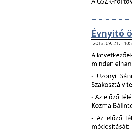
A GSZK-ról to
Évnyitó 
2013. 09. 21. - 1
A következőek
minden elhang
- Uzonyi Sánd
Szakosztály t
- Az előző fél
Kozma Bálinto
- Az előző f
módosítását: