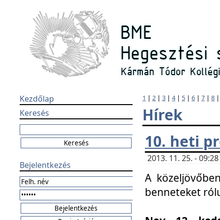
Kezdőlap
1
|
2
|
3
|
4
|
5
|
6
|
7
|
8
Hírek
Keresés
10. heti 
2013. 11. 25. - 09:
Bejelentkezés
A közeljövőben
benneteket ról