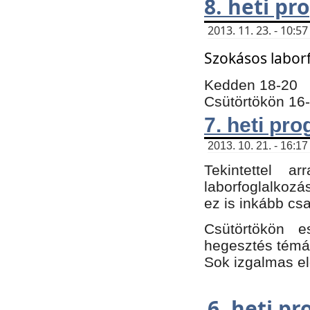
8. heti p
2013. 11. 23. - 10:
Szokásos labor
Kedden 18-20
Csütörtökön 16
7. heti pr
2013. 10. 21. - 16:17
Tekintettel 
laborfoglalkozá
ez is inkább csa
Csütörtökön e
hegesztés témáb
Sok izgalmas el
6. heti p