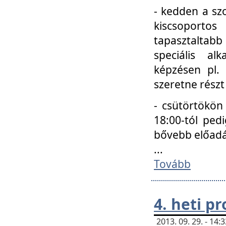
- kedden a szo
kiscsoportos
tapasztaltab
speciális a
képzésen pl.
szeretne részt
- csütörtökön
18:00-tól ped
bővebb előadá
...
Tovább
4. heti p
2013. 09. 29. - 14