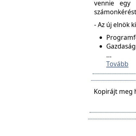
vennie egy 
számonkérést t
- Az új elnök 
Programfe
Gazdasági
...
Tovább
Kopirájt meg 