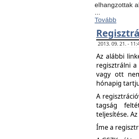
elhangzottak a
...
Tovább
Regisztrá
2013. 09. 21. - 1
Az alábbi lin
regisztrálni a
vagy ott nem
hónapig tartju
A regisztráció
tagság felt
teljesítése. A
Íme a regisztr