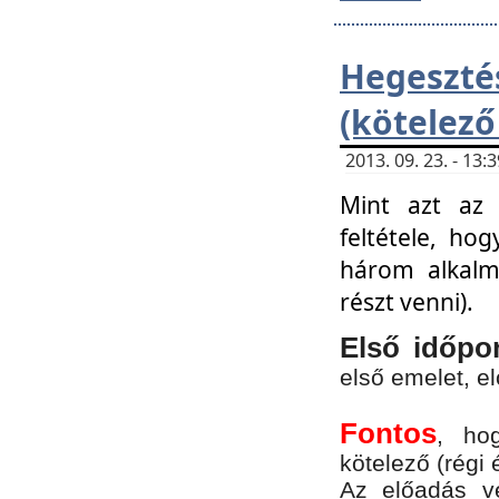
Hegesz
(kötelező
2013. 09. 23. - 13
Mint azt az 
feltétele, ho
három alkalm
részt venni).
Első időpo
első emelet, e
Fontos
, ho
kötelező (régi 
Az előadás vé