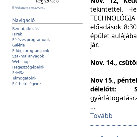
Nov. 12, kedd
tekintettel. 
Elfelejtettem a jelszavam...
TECHNOLÓGIA s
Navigáció
előadások 8:30
Bemutatkozás
Hírek
épület aulájába
Féléves programunk
jár.
Galéria
Eddigi programjaink
Szakmai anyagok
Nov. 14., csüt
Webshop
Hegesztőgépeink
SzMSz
Támogatóink
Nov 15., pénte
Elérhetőségeink
délelőtt:
gyárlátogatásr
...
Tovább