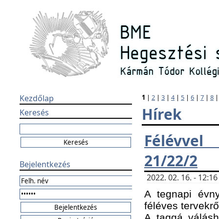
Kezdőlap
1
|
2
|
3
|
4
|
5
|
6
|
7
|
8
Hírek
Keresés
Félévvel
21/22/2
Bejelentkezés
2022. 02. 16. - 12:
A tegnapi évny
féléves tervekrő
A taggá válásho