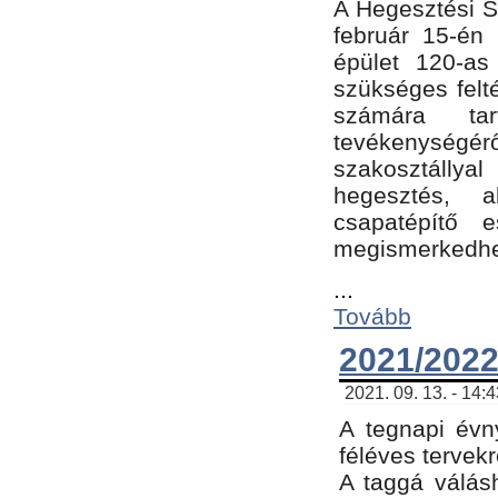
A Hegesztési Sz
február 15-én 
épület 120-a
szükséges felt
számára tar
tevékenységéről
szakosztálly
hegesztés, 
csapatépítő e
megismerkedhet
...
Tovább
2021/2022
2021. 09. 13. - 14:
A tegnapi évny
féléves tervekr
A taggá válásh