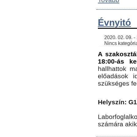
Évnyitó
    2020. 02. 09. - 19:30 | SimonGergo | 

    Nincs kategória
A szakosztá
18:00-ás ke
hallhattok ma
előadások id
szükséges fe
Helyszín: G
Laborfoglalk
számára akik