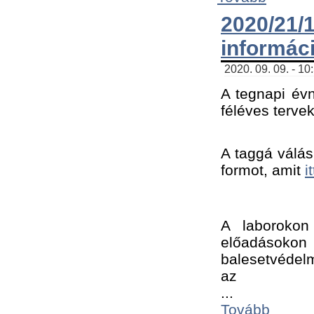
2020/21
informác
2020. 09. 09. - 10
A tegnapi évn
féléves tervek
A taggá válásh
formot, amit 
i
A laborokon 
előadásokon 
balesetvédelm
az ﻿
...
Tovább