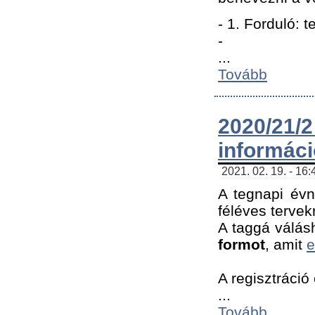
- 1. Forduló: 
-
...
Tovább
2020/21
informác
2021. 02. 19. - 16
A tegnapi évn
féléves tervek
A taggá válásh
formot
, amit
e
A regisztráció 
...
Tovább