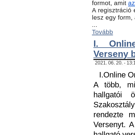
formot, amit
az
A regisztráció 
lesz egy form,
...
Tovább
I. Onli
Verseny 
2021. 06. 20. - 13
I.Online 
A több, mi
hallgatói
Szakosztál
rendezte m
Versenyt. A
hallgató ve