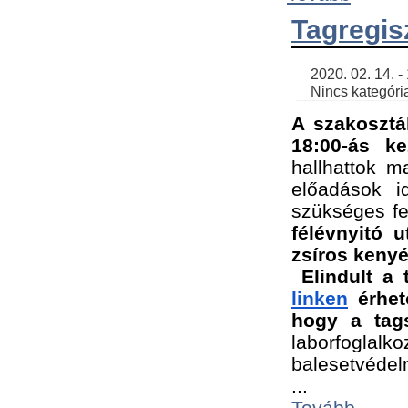
Tagregis
    2020. 02. 14. - 18:56 | SimonGergo | 

    Nincs kategória
A szakosztá
18:00-ás ke
hallhattok ma
előadások id
szükséges fe
félévnyitó u
zsíros kenyé
Elindult a 
linken
 érhet
hogy a tags
laborfogla
balesetvédel
...
Tovább