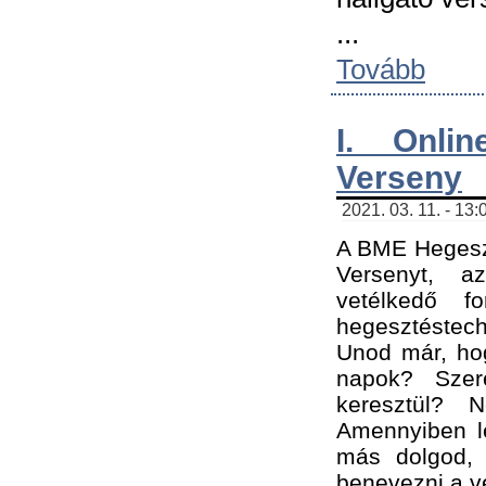
...
Tovább
I. Onli
Verseny
2021. 03. 11. - 13:
A BME Hegeszt
Versenyt, a
vetélkedő f
hegesztéstec
Unod már, hog
napok? Szer
keresztül? 
Amennyiben le
más dolgod,
benevezni a ve