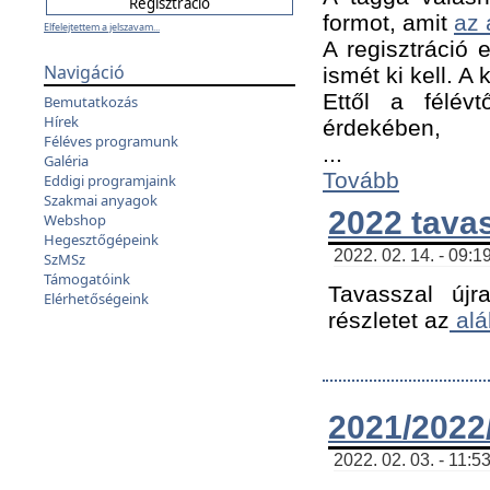
formot, amit
az 
Elfelejtettem a jelszavam...
A regisztráció e
Navigáció
ismét ki kell. A
Ettől a félév
Bemutatkozás
Hírek
érdekében,
Féléves programunk
...
Galéria
Tovább
Eddigi programjaink
Szakmai anyagok
2022 tava
Webshop
Hegesztőgépeink
2022. 02. 14. - 09:1
SzMSz
Támogatóink
Tavasszal újr
Elérhetőségeink
részletet az
alá
2021/2022/
2022. 02. 03. - 11:5