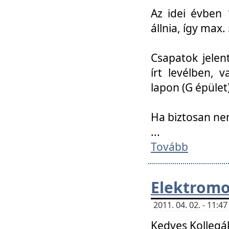
Az idei évben 
állnia, így max
Csapatok jele
írt levélben, 
lapon (G épület)
Ha biztosan ne
...
Tovább
Elektromo
2011. 04. 02. - 11:
Kedves Kollegá