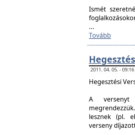
Ismét szeretné
foglalkozásoko
...
Tovább
Hegesztés
2011. 04. 05. - 09:
Hegesztési Verse
A versenyt 
megrendezzük.
lesznek (pl. e
verseny díjazo