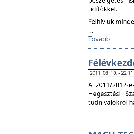
beszélgetés, i
üdítőkkel.
Felhívjuk mind
...
Tovább
Félévkezd
2011. 08. 10. - 22:
A 2011/2012-e
Hegesztési Sza
tudnivalókról 