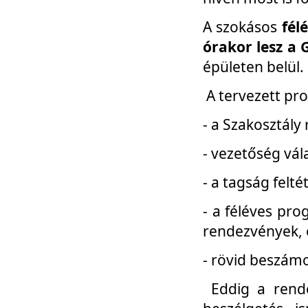
A szokásos
fél
órakor lesz a 
épületen belül.
A tervezett pr
- a Szakosztály
- vezetőség vál
- a tagság felt
- a féléves pro
rendezvények, 
- rövid beszámo
Eddig a rende