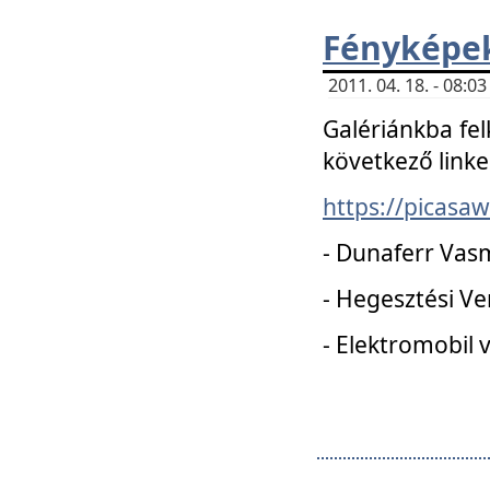
Fényképe
2011. 04. 18. - 08:
Galériánkba fel
következő linke
https://picas
- Dunaferr Vas
- Hegesztési V
- Elektromobil 