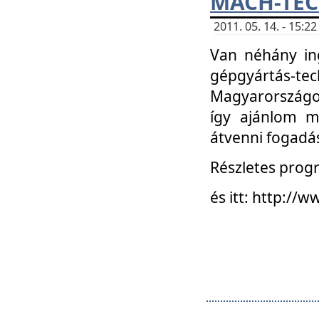
MACH-TECH
2011. 05. 14. - 15:
Van néhány in
gépgyártás-tech
Magyarországon
így ajánlom m
átvenni fogadá
Részletes progr
és itt: http:/