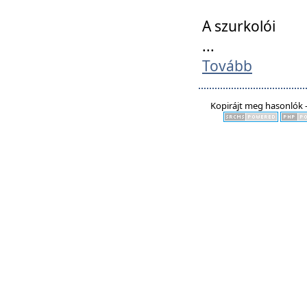
A szurkolói
...
Tovább
Kopirájt meg hasonlók -