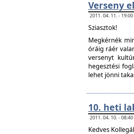
Verseny el
2011. 04. 11. - 19:
Sziasztok!
Megkérnék mind
óráig ráér vala
versenyt kultú
hegesztési fog
lehet jönni taka
10. heti l
2011. 04. 10. - 08:
Kedves Kollegá