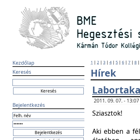
Kezdőlap
1
|
2
|
3
|
4
|
5
|
6
|
7
|
8
Hírek
Keresés
Labortaka
2011. 09. 07. - 13:
Bejelentkezés
Sziasztok!
Aki ebben a fél