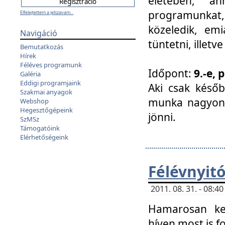
életében, a
programunkat, a
Elfelejtettem a jelszavam...
közeledik, em
Navigáció
tüntetni, illetve
Bemutatkozás
Hírek
Féléves programunk
Időpont:
9.-e, 
Galéria
Eddigi programjaink
Aki csak későb
Szakmai anyagok
munka nagyon 
Webshop
Hegesztőgépeink
jönni.
SzMSz
Támogatóink
Elérhetőségeink
Félévnyit
2011. 08. 31. - 08:
Hamarosan ke
híven most is f