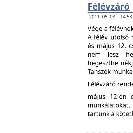
Félévzáró
2011. 05. 08. - 14:
Vége a félévnek
A félév utolsó 
és május 12. c
nem lesz heg
hegeszthetnék
Tanszék munkat
Félévzáró rend
május 12-én c
munkálatokat, 
tartunk a kötet