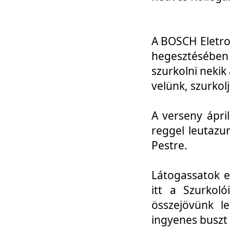
A BOSCH Eletro
hegesztésébe
szurkolni nekik
velünk, szurkol
A verseny ápri
reggel leutazu
Pestre.
Látogassatok e
itt a Szurkoló
összejövünk l
ingyenes buszt