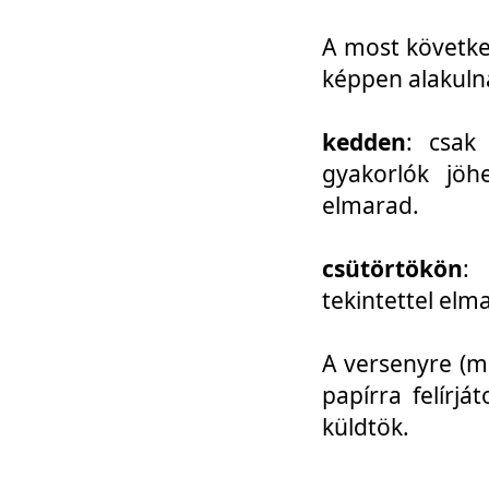
A most követke
képpen alakuln
kedden
: csak
gyakorlók jöh
elmarad.
csütörtökön
: 
tekintettel elm
A versenyre (mo
papírra felírj
küldtök.