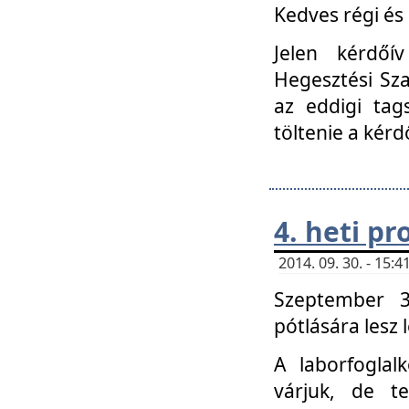
Kedves régi és 
Jelen kérdőí
Hegesztési Sza
az eddigi tag
töltenie a kérd
4. heti p
2014. 09. 30. - 15
Szeptember 3
pótlására lesz
A laborfoglal
várjuk, de t