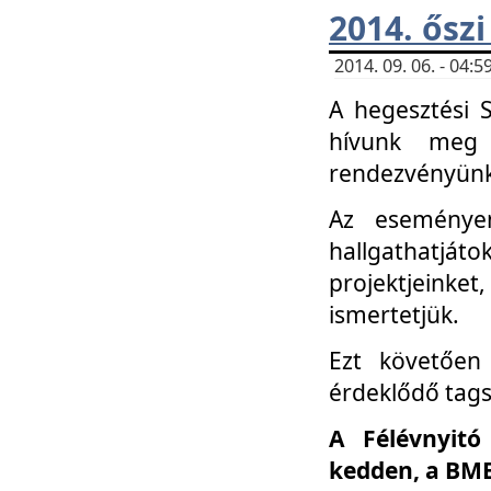
2014. őszi
2014. 09. 06. - 04
A hegesztési 
hívunk meg 
rendezvényünk
Az eseménye
hallgathatjáto
projektjeink
ismertetjük.
Ezt követően 
érdeklődő tag
A Félévnyitó
kedden, a BME