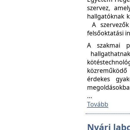
szervez, amel
hallgatóknak k
A szervezők
felsőoktatási 
A szakmai p
hallgathatna
kötéstechnológ
közreműködő i
érdekes gyak
megoldásokba
...
Tovább
Nyári lab