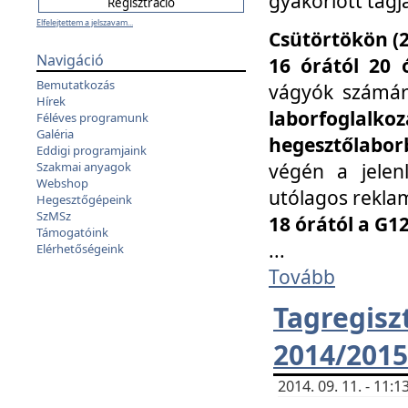
gyakorlott tagj
Elfelejtettem a jelszavam...
Csütörtökön (2
Navigáció
16 órától 20 
Bemutatkozás
vágyók számá
Hírek
laborfoglal
Féléves programunk
Galéria
hegesztőlaborb
Eddigi programjaink
végén a jelenl
Szakmai anyagok
Webshop
utólagos reklam
Hegesztőgépeink
SzMSz
18 órától a G1
Támogatóink
...
Elérhetőségeink
Tovább
Tagreg
2014/2015
2014. 09. 11. - 11