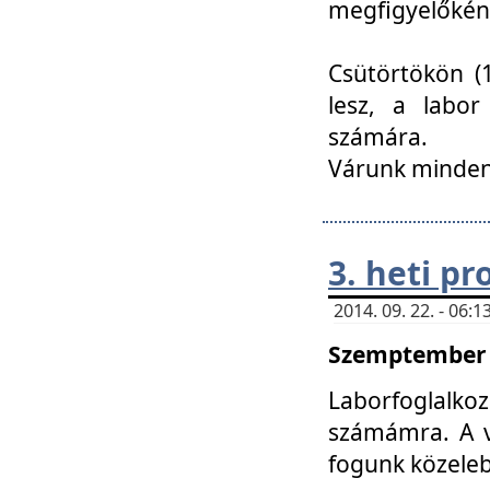
megfigyelőkén
Csütörtökön (1
lesz, a labor
számára.
Várunk mindenk
3. heti p
2014. 09. 22. - 06
Szemptember 2
Laborfoglalk
számámra. A ve
fogunk közele