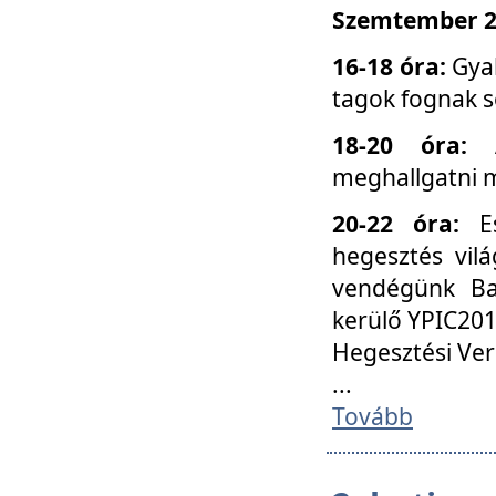
Szemtember 25
16-18 óra:
Gyak
tagok fognak s
18-20 óra:
meghallgatni m
20-22 óra:
Es
hegesztés vilá
vendégünk Ba
kerülő YPIC201
Hegesztési Ver
...
Tovább