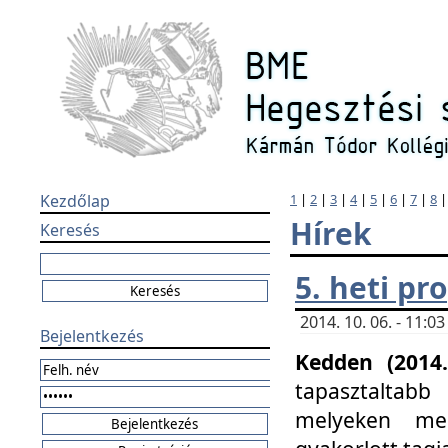
Kezdőlap
1
|
2
|
3
|
4
|
5
|
6
|
7
|
8
Hírek
Keresés
5. heti p
2014. 10. 06. - 11:
Bejelentkezés
Kedden (2014.
tapasztaltabb
melyeken meg