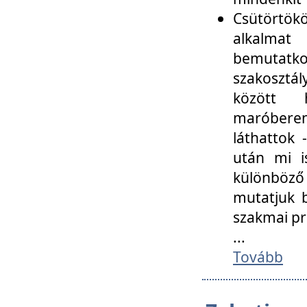
Csütörtökö
alkalmat
bemutatko
szakosztál
között
maróbere
láthattok
után mi i
különböző 
mutatjuk b
szakmai p
...
Tovább