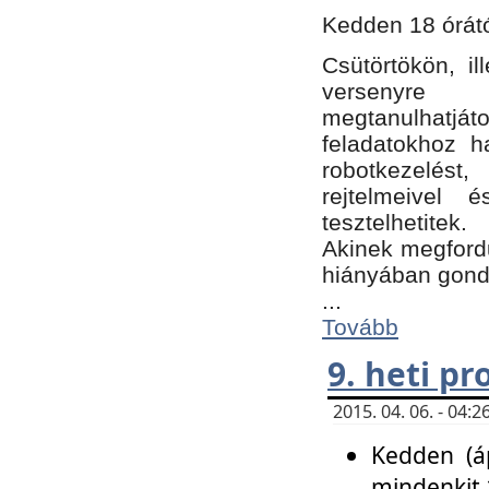
Kedden 18 órátó
Csütörtökön, i
versenyre k
megtanulhatj
feladatokhoz ha
robotkezelést
rejtelmeivel 
tesztelhetitek.
Akinek megfordu
hiányában gon
...
Tovább
9. heti p
2015. 04. 06. - 04
Kedden (áp
mindenkit 