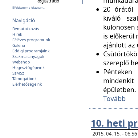
munkadarab
20 órától 
Elfelejtettem a jelszavam...
kiváló sz
Navigáció
különösen a
Bemutatkozás
Hírek
is előkerül
Féléves programunk
ajánlott az
Galéria
Eddigi programjaink
Csütörtökö
Szakmai anyagok
szereplő he
Webshop
Hegesztőgépeink
Pénteken 
SzMSz
Támogatóink
mindenkit
Elérhetőségeink
épületben. 
Tovább
10. heti 
2015. 04. 15. - 06: