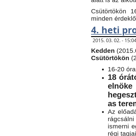
Csütörtökön 1
minden érdeklő
4. heti p
2015. 03. 02. - 15
Kedden
(2015.
Csütörtökön
(
16-20 óra
18 órát
elnöke
hegeszt
as ter
Az előad
rágcsálni
ismerni e
régi tagja