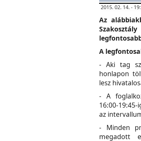
2015. 02. 14. - 
Az alábbiak
Szakosztá
legfontosabb
A legfontosa
- Aki tag s
honlapon töl
lesz hivatalo
- A foglalk
16:00-19:45-i
az intervallu
- Minden pr
megadott e