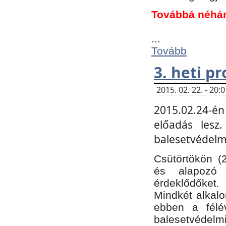
Továbbá néhá
...
Tovább
3. heti p
2015. 02. 22. - 20
2015.02.24-én
előadás lesz
balesetvédelmi
Csütörtökön (
és alapozó e
érdeklődőket.
Mindkét alkalo
ebben a félé
balesetvédelmi