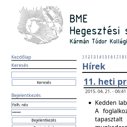
Kezdőlap
1
|
2
|
3
|
4
|
5
|
6
|
7
|
8
Hírek
Keresés
11. heti 
2015. 04. 21. - 06:
Bejelentkezés
Kedden labo
A foglalko
tapasztal