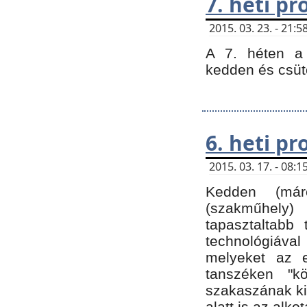
7. heti p
2015. 03. 23. - 21
A 7. héten a 
kedden és csüt
6. heti p
2015. 03. 17. - 08
Kedden (márc
(szakműhely)
tapasztaltabb 
technológiával
melyeket az e
tanszéken "k
szakaszának ki
alatt is az alko