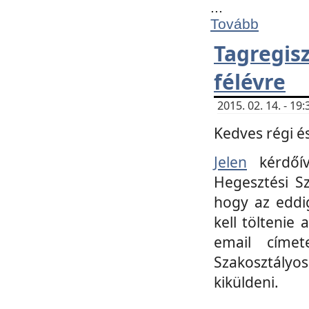
...
Tovább
Tagregi
félévre
2015. 02. 14. - 1
Kedves régi és
Jelen
kérdőív
Hegesztési Sz
hogy az eddi
kell töltenie
email címet
Szakosztályo
kiküldeni.