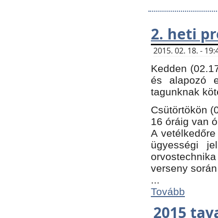
2. heti 
2015. 02. 18. - 1
Kedden (02.17
és alapozó e
tagunknak köt
Csütörtökön (0
16 óráig van ó
A vetélkedőre 
ügyességi je
orvostechnika 
verseny során
...
Tovább
2015 tav