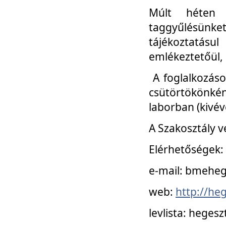
Múlt héten 
taggyűlésünke
tájékoztatásul
emlékeztetőül, a
A foglalkozáso
csütörtökönké
laborban (kivév
A Szakosztály v
Elérhetőségek:
e-mail: bmehe
web:
http://he
levlista: hege