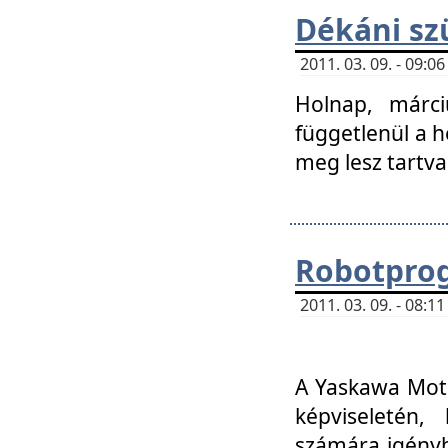
Dékáni sz
2011. 03. 09. - 09:
Holnap, márci
függetlenül a h
meg lesz tartva
Robotpro
2011. 03. 09. - 08:
A Yaskawa Moto
képviseletén, 
számára igényb