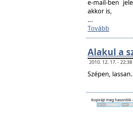
e-mail-ben jel
akkor is,
...
Tovább
Alakul a s
2010. 12. 17. - 22:
Szépen, lassan..
Kopirájt meg hasonlók -