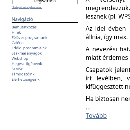
megrendezzük.
Elfelejtettem a jelszavam...
lesznek (pl. WPS
Navigáció
Az idei évben 
Bemutatkozás
Hírek
állnia, így max
Féléves programunk
Galéria
A nevezési hat
Eddigi programjaink
Szakmai anyagok
miatt érdemes 
Webshop
Hegesztőgépeink
Csapatok jele
SzMSz
Támogatóink
írt levélben,
Elérhetőségeink
kifüggesztett n
Ha biztosan ne
...
Tovább