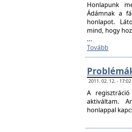
Honlapunk me
Ádámnak a fár
honlapot. Lát
mind, hogy hoz
...
Tovább
Problémák
2011. 02. 12. - 17:
A regisztráci
aktiváltam. 
honlappal kapcs