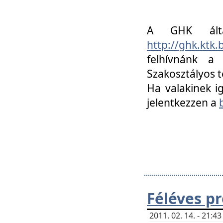
A GHK álta
http://ghk.ktk
felhívnánk a
Szakosztályos t
Ha valakinek i
jelentkezzen a
Féléves p
2011. 02. 14. - 21: