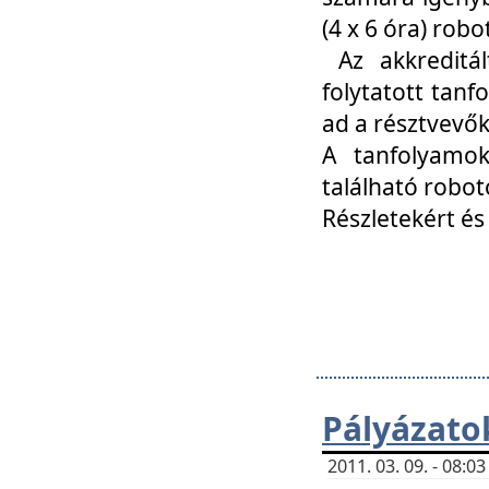
(4 x 6 óra) ro
Az akkreditál
folytatott tan
ad a résztvevő
A tanfolyamok
található robot
Részletekért és
Pályázato
2011. 03. 09. - 08: