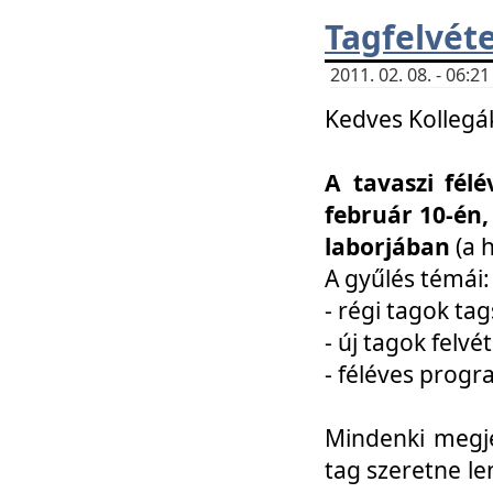
Tagfelvéte
2011. 02. 08. - 06:
Kedves Kollegá
A tavaszi fél
február 10-én,
laborjában
(a 
A gyűlés témái:
- régi tagok t
- új tagok felvé
- féléves prog
Mindenki megje
tag szeretne le