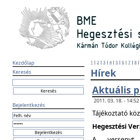
Kezdőlap
1
|
2
|
3
|
4
|
5
|
6
|
7
|
8
Hírek
Keresés
Aktuális 
2011. 03. 18. - 14:
Bejelentkezés
Tájékoztató kö
Hegesztési Vers
A versenyt 