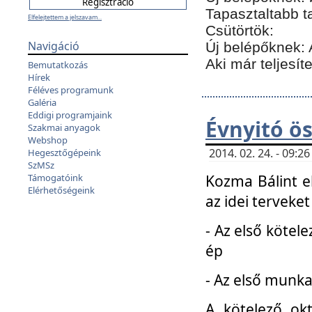
Tapasztaltabb t
Elfelejtettem a jelszavam...
Csütörtök:
Navigáció
Új belépőknek: 
Aki már teljesít
Bemutatkozás
Hírek
Féléves programunk
Galéria
Eddigi programjaink
Évnyitó ö
Szakmai anyagok
Webshop
2014. 02. 24. - 09:
Hegesztőgépeink
SzMSz
Kozma Bálint el
Támogatóink
Elérhetőségeink
az idei terveket
- Az első kötele
ép
- Az első munka
A kötelező ok