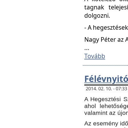
tagnak teleje
dolgozni.
- A hegesztések
Nagy Péter az A
...
Tovább
Félévnyit
2014. 02. 10. - 07:
A Hegesztési Sz
ahol lehetőség
valamint az újo
Az esemény időp