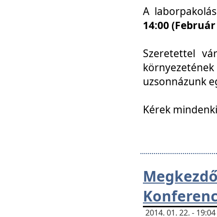
A laborpakolá
14:00 (Február
Szeretettel vá
környezetének
uzsonnázunk eg
Kérek mindenki
Megkezd
Konferenc
2014. 01. 22. - 19: