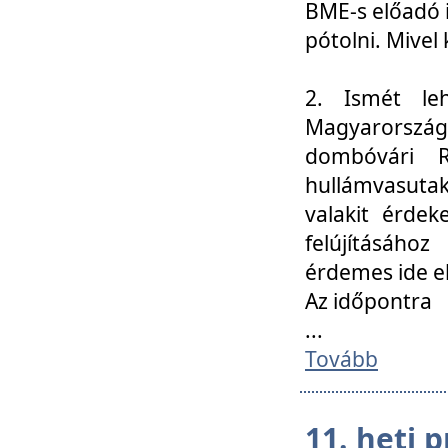
BME-s előadó i
pótolni. Mivel 
2. Ismét le
Magyarország
dombóvári R
hullámvasuta
valakit érdek
felújításáh
érdemes ide el
Az időpontra
...
Tovább
11. heti