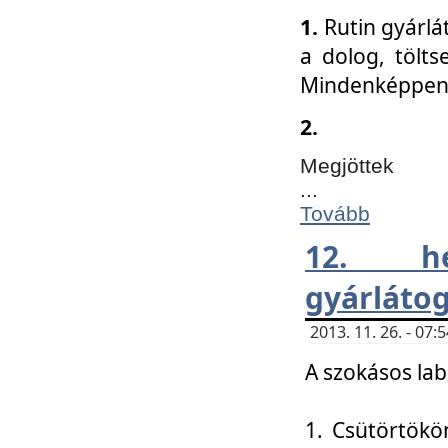
1.
Rutin gyárlá
a dolog, tölts
Mindenképpen 
2.
Megjöttek
...
Tovább
12. h
gyárlátog
2013. 11. 26. - 07
A szokásos lab
1. Csütörtökö