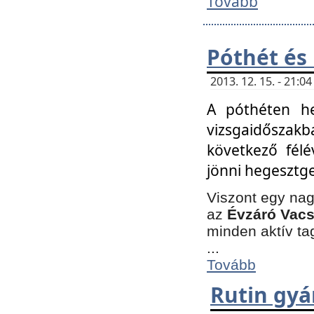
Tovább
Póthét és
2013. 12. 15. - 21:
A póthéten he
vizsgaidőszak
következő félé
jönni hegesztge
Viszont egy nag
az
Évzáró Vacs
minden aktív ta
...
Tovább
Rutin gyá