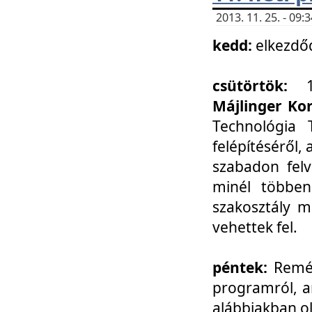
2013. 11. 25. - 09
kedd:
elkezdő
csütörtök:
Májlinger Ko
Technológia 
felépítéséről,
szabadon felv
minél többen
szakosztály m
vehettek fel.
péntek:
Remél
programról, a
alábbiakban ol