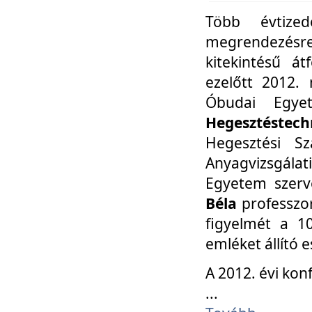
Több évtize
megrendezésr
kitekintésű á
ezelőtt 2012.
Óbudai Egy
Hegesztéstechn
Hegesztési Sz
Anyagvizsgála
Egyetem szerv
Béla
professzor
figyelmét a 10
emléket állító
A 2012. évi ko
...