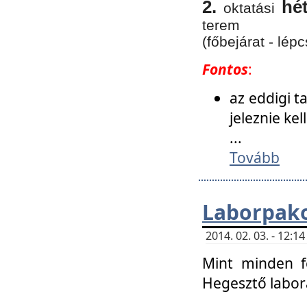
2.
hé
oktatási
terem
(főbejárat - lépc
Fontos
:
az eddigi 
jeleznie ke
...
Tovább
Laborpako
2014. 02. 03. - 12:
Mint minden f
Hegesztő labor