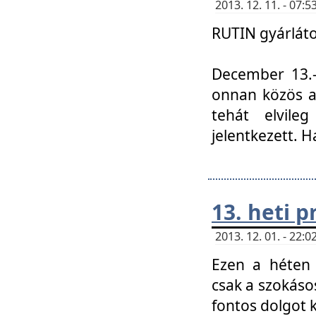
2013. 12. 11. - 07
RUTIN gyárláto
December 13.-á
onnan közös a
tehát elvile
jelentkezett. H
13. heti 
2013. 12. 01. - 22
Ezen a héten
csak a szokáso
fontos dolgot 