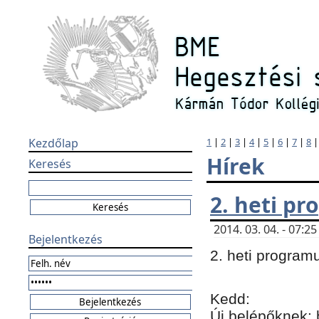
Kezdőlap
1
|
2
|
3
|
4
|
5
|
6
|
7
|
8
Hírek
Keresés
2. heti p
2014. 03. 04. - 07:
Bejelentkezés
2. heti program
Kedd:
Új belépőknek: 