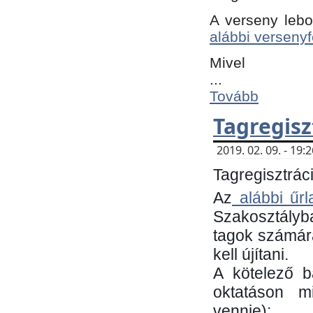
A verseny lebo
alábbi versenyf
Mivel
...
Tovább
Tagregisz
2019. 02. 09. - 19
Tagregisztráci
Az
alábbi űrl
Szakosztályb
tagok számára
kell újítani.
​A kötelező 
oktatáson m
vennie):