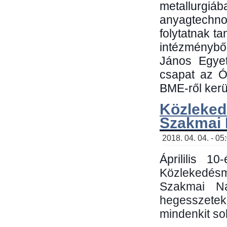
metallu
anyagtechn
folytatnak t
intézménybő
János Egyet
csapat az Ó
BME-ről kerül
Közleked
Szakmai
2018. 04. 04. - 05
Áprililis 1
Közlekedés
Szakmai N
hegesszetek 
mindenkit sok