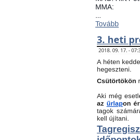
MMA:
...
Tovább
3. heti 
2018. 09. 17. - 0
A héten kedde
hegeszteni.
Csütörtökön
Aki még esetl
az
űrlap
on ér
tagok számár
kell újítani.
Tagregi
időpontok