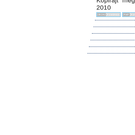
Kopirájt me
2010