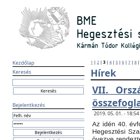
Kezdőlap
1
|
2
|
3
|
4
|
5
|
6
|
7
|
8
Hírek
Keresés
VII. Orsz
összefogl
Bejelentkezés
2019. 05. 01. - 18:
Az idén 40. évf
Hegesztési Sza
övezve rendezte