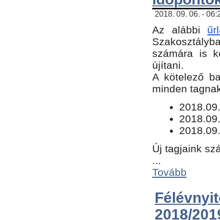
2018. 09. 06. - 06
Az alábbi
űr
Szakosztályba.
számára is k
újítani.
​A kötelező b
minden tagnak 
​2018.09
2018.09.
2018.09.
Új tagjaink sz
...
Tovább
Félévn
2018/201