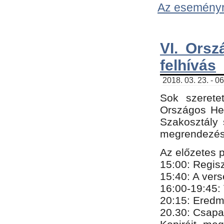
Az eseményről
VI. Orsz
felhívás
2018. 03. 23. - 0
Sok szerete
Országos He
Szakosztály 
megrendezésr
Az előzetes 
15:00: Regis
15:40: A ver
16:00-19:45:
20:
​15​
: Eredm
​20.30: Csapa