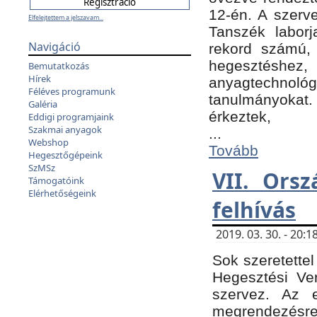
12-én. A szer
Elfelejtettem a jelszavam...
Tanszék laborj
Navigáció
rekord számú, 
hegesztéshe
Bemutatkozás
Hírek
anyagtechnológ
Féléves programunk
tanulmányokat.
Galéria
érkeztek,
Eddigi programjaink
Szakmai anyagok
...
Webshop
Tovább
Hegesztőgépeink
SzMSz
VII. Ors
Támogatóink
Elérhetőségeink
felhívás
2019. 03. 30. - 20
Sok szeretettel
Hegesztési Ve
szervez. Az 
megrendezésre 