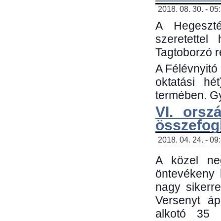
2018. 08. 30. - 05
A Hegeszté
szeretette
Tagtoborzó 
A Félévnyitó
oktatási h
termében. Gy
VI. orsz
összefog
2018. 04. 24. - 09
A közel neg
öntevékeny 
nagy sikerr
Versenyt áp
alkotó 35 h