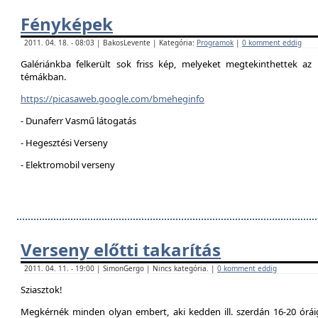
Fényképek
2011. 04. 18. - 08:03 | BakosLevente | Kategória:
Programok
|
0 komment eddig
Galériánkba felkerült sok friss kép, melyeket megtekinthettek az 
témákban.
https://picasaweb.google.com/bmeheginfo
- Dunaferr Vasmű látogatás
- Hegesztési Verseny
- Elektromobil verseny
Verseny előtti takarítás
2011. 04. 11. - 19:00 | SimonGergo | Nincs kategória. |
0 komment eddig
Sziasztok!
Megkérnék minden olyan embert, aki kedden ill. szerdán 16-20 óráig