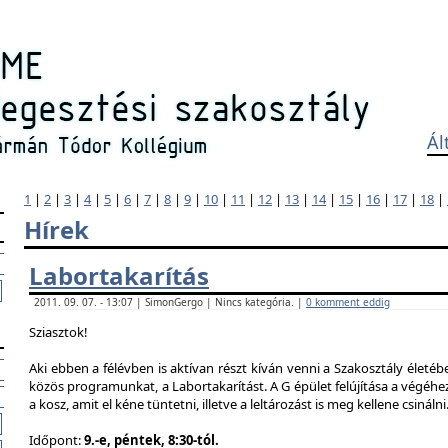
Ál
1
|
2
|
3
|
4
|
5
|
6
|
7
|
8
|
9
|
10
|
11
|
12
|
13
|
14
|
15
|
16
|
17
|
18
|
Hírek
Labortakarítás
2011. 09. 07. - 13:07 | SimonGergo | Nincs kategória. |
0 komment eddig
Sziasztok!
Aki ebben a félévben is aktívan részt kíván venni a Szakosztály életé
közös programunkat, a Labortakarítást. A G épület felújítása a végéhez
a kosz, amit el kéne tüntetni, illetve a leltározást is meg kellene csinálni
Időpont:
9.-e, péntek, 8:30-tól.