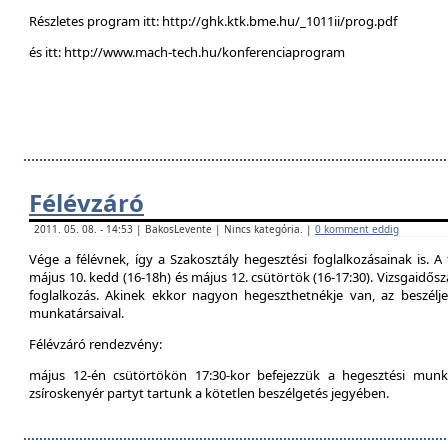
Részletes program itt: http://ghk.ktk.bme.hu/_1011ii/prog.pdf
és itt: http://www.mach-tech.hu/konferenciaprogram
Félévzáró
2011. 05. 08. - 14:53 | BakosLevente | Nincs kategória. |
0 komment eddig
Vége a félévnek, így a Szakosztály hegesztési foglalkozásainak is. A 
május 10. kedd (16-18h) és május 12. csütörtök (16-17:30). Vizsgaidő
foglalkozás. Akinek ekkor nagyon hegeszthetnékje van, az beszél
munkatársaival.
Félévzáró rendezvény:
május 12-én csütörtökön 17:30-kor befejezzük a hegesztési munká
zsíroskenyér partyt tartunk a kötetlen beszélgetés jegyében.