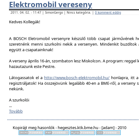
Elektromobil vereseny
2011. 04. 02. - 11:47 | SimonGergo | Nincs kategória. |
0 komment eddig
Kedves Kollegák!
A BOSCH Eletromobil versenyre készülő több csapat járművének he
szeretnénk menni szurkolni nekik a versenyen. Mindenkit buzdítok a
együtt a csapatainknak!
A verseny április 16-án, szombaton lesz Miskolcon. A program: reggel 
hazautazunk este Pestre.
Látogassatok el a
http://www.bosch-elektromobil.hu/
honlapra, itt 
regisztráljatok! Ha összejövünk legalább 40-en a BME-ről, a verseny 
nekünk.
A szurkolói
...
Tovább
Kopirájt meg hasonlók - hegesztes.ktk.bme.hu - [adam] - 2010