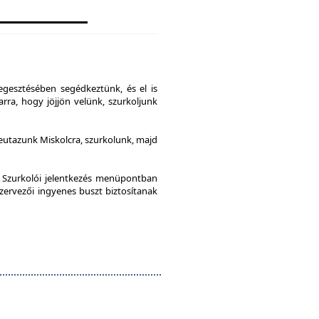
gesztésében segédkeztünk, és el is
rra, hogy jöjjön velünk, szurkoljunk
leutazunk Miskolcra, szurkolunk, majd
a Szurkolói jelentkezés menüpontban
szervezői ingyenes buszt biztosítanak