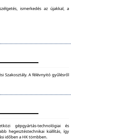
élgetés, ismerkedés az újakkal, a
 Szakosztály. A félévnyitó gyűlésről
zi gépgyártás-technológiai és
bb hegesztéstechnikai kiállítás, így
dási időben a HK tömbben.