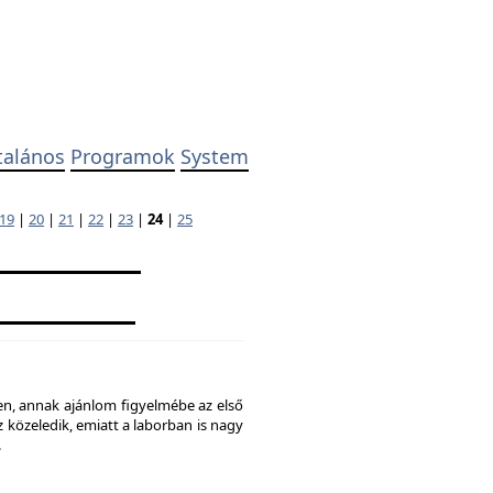
talános
Programok
System
19
|
20
|
21
|
22
|
23
|
24
|
25
ben, annak ajánlom figyelmébe az első
 közeledik, emiatt a laborban is nagy
.