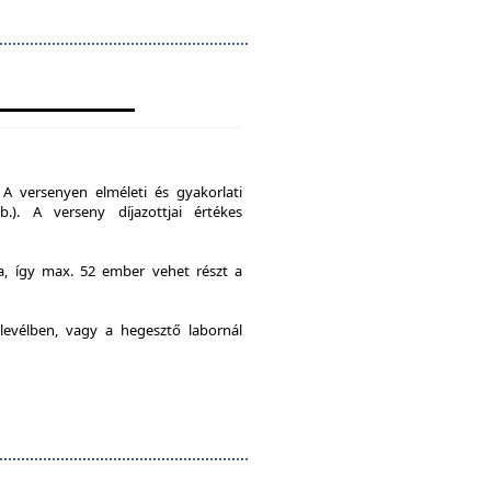
A versenyen elméleti és gyakorlati
b.). A verseny díjazottjai értékes
ia, így max. 52 ember vehet részt a
levélben, vagy a hegesztő labornál