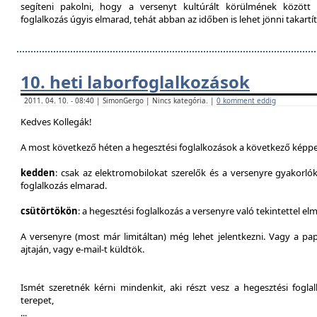
segíteni pakolni, hogy a versenyt kultúrált körülmének között 
foglalkozás úgyis elmarad, tehát abban az időben is lehet jönni takartít
10. heti laborfoglalkozások
2011. 04. 10. - 08:40 | SimonGergo | Nincs kategória. |
0 komment eddig
Kedves Kollegák!
A most következő héten a hegesztési foglalkozások a következő képpe
kedden
: csak az elektromobilokat szerelők és a versenyre gyakorló
foglalkozás elmarad.
csütörtökön
: a hegesztési foglalkozás a versenyre való tekintettel el
A versenyre (most már limitáltan) még lehet jelentkezni. Vagy a pap
ajtaján, vagy e-mail-t küldtök.
Ismét szeretnék kérni mindenkit, aki részt vesz a hegesztési fogl
terepet,
...