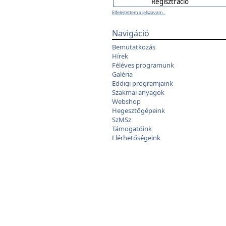
Elfelejtettem a jelszavam...
Navigáció
Bemutatkozás
Hírek
Féléves programunk
Galéria
Eddigi programjaink
Szakmai anyagok
Webshop
Hegesztőgépeink
SzMSz
Támogatóink
Elérhetőségeink