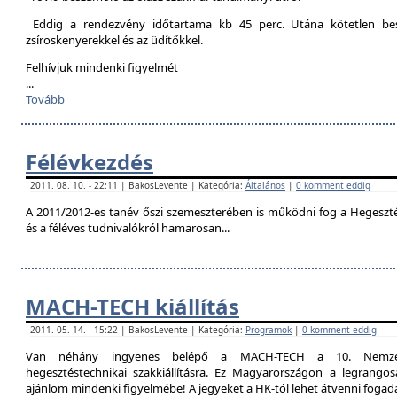
Eddig a rendezvény időtartama kb 45 perc. Utána kötetlen besz
zsíroskenyerekkel és az üdítőkkel.
Felhívjuk mindenki figyelmét
...
Tovább
Félévkezdés
2011. 08. 10. - 22:11 | BakosLevente | Kategória:
Általános
|
0 komment eddig
A 2011/2012-es tanév őszi szemeszterében is működni fog a Hegesztési
és a féléves tudnivalókról hamarosan...
MACH-TECH kiállítás
2011. 05. 14. - 15:22 | BakosLevente | Kategória:
Programok
|
0 komment eddig
Van néhány ingyenes belépő a MACH-TECH a 10. Nemzetkö
hegesztéstechnikai szakkiállításra. Ez Magyarországon a legrangosa
ajánlom mindenki figyelmébe! A jegyeket a HK-tól lehet átvenni foga