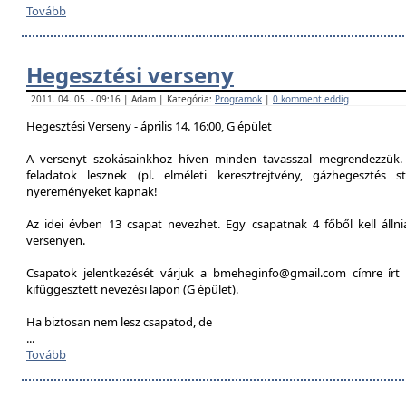
Tovább
Hegesztési verseny
2011. 04. 05. - 09:16 | Adam | Kategória:
Programok
|
0 komment eddig
Hegesztési Verseny - április 14. 16:00, G épület
A versenyt szokásainkhoz híven minden tavasszal megrendezzük. 
feladatok lesznek (pl. elméleti keresztrejtvény, gázhegesztés st
nyereményeket kapnak!
Az idei évben 13 csapat nevezhet. Egy csapatnak 4 főből kell álln
versenyen.
Csapatok jelentkezését várjuk a bmeheginfo@gmail.com címre írt 
kifüggesztett nevezési lapon (G épület).
Ha biztosan nem lesz csapatod, de
...
Tovább