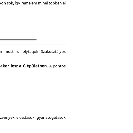
gyon sok, így remélem minél többen el
 most is folytatjuk Szakosztályos
rakor lesz a G épületben
. A pontos
dezvények, előadások, gyárlátogatások