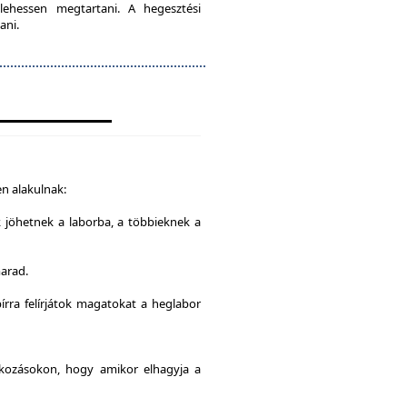
lehessen megtartani. A hegesztési
ani.
n alakulnak:
k jöhetnek a laborba, a többieknek a
marad.
írra felírjátok magatokat a heglabor
alkozásokon, hogy amikor elhagyja a