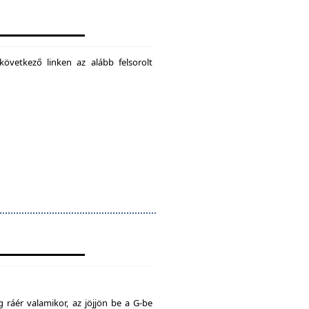
következő linken az alább felsorolt
 ráér valamikor, az jöjjön be a G-be