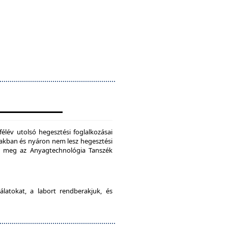
félév utolsó hegesztési foglalkozásai
szakban és nyáron nem lesz hegesztési
je meg az Anyagtechnológia Tanszék
latokat, a labort rendberakjuk, és