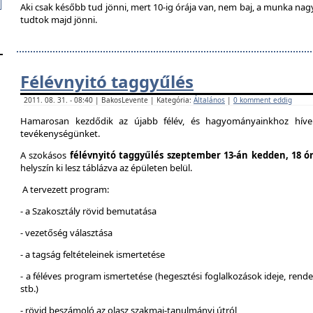
Aki csak később tud jönni, mert 10-ig órája van, nem baj, a munka na
tudtok majd jönni.
Félévnyitó taggyűlés
2011. 08. 31. - 08:40 | BakosLevente | Kategória:
Általános
|
0 komment eddig
Hamarosan kezdődik az újabb félév, és hagyományainkhoz híven
tevékenységünket.
A szokásos
félévnyitó taggyűlés szeptember 13-án kedden, 18 ó
helyszín ki lesz táblázva az épületen belül.
A tervezett program:
- a Szakosztály rövid bemutatása
- vezetőség választása
- a tagság feltételeinek ismertetése
- a féléves program ismertetése (hegesztési foglalkozások ideje, ren
stb.)
- rövid beszámoló az olasz szakmai-tanulmányi útról