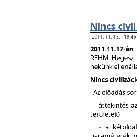
Nincs civi
2011. 11. 13. - 19:
2011.11.17-én
REHM Hegeszté
nekünk ellenál
Nincs civilizác
Az előadás sorá
- áttekintés az
területek)
- a kétoldali 
paraméterek, m