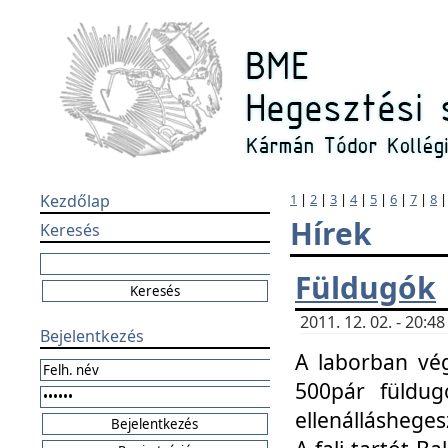
Kezdőlap
1
|
2
|
3
|
4
|
5
|
6
|
7
|
8
Hírek
Keresés
Füldugók
2011. 12. 02. - 20:
Bejelentkezés
A laborban vég
500pár füldugó
ellenállásheges