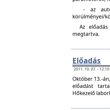
- az autóipa
körülményei/k
Az előadás
megtartva.
Előadás
2011. 10. 07. - 12:
Október 13.-án,
előadást tar
Hőkezelő labor