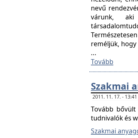
nevű rendezvén
várunk, aki
társadalomtud
Természetesen
reméljük, hogy
...
Tovább
Szakmai 
2011. 11. 17. - 13:
Tovább bővült 
tudnivalók és 
Szakmai anyag