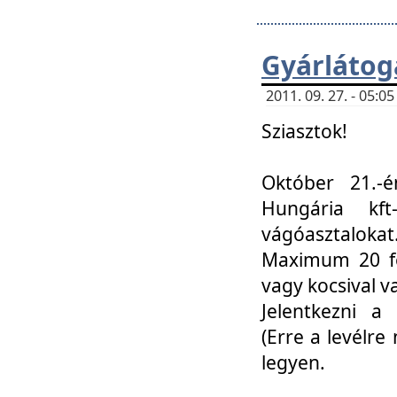
Gyárlátoga
2011. 09. 27. - 05:
Sziasztok!
Október 21.-é
Hungária kf
vágóasztalokat
Maximum 20 fő
vagy kocsival 
Jelentkezni a 
(Erre a levélre 
legyen.