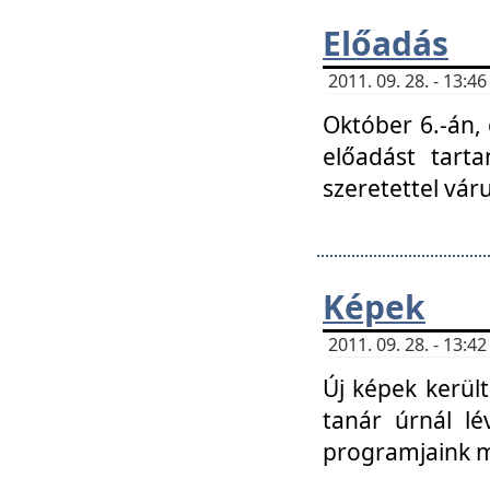
Előadás
2011. 09. 28. - 13:
Október 6.-án,
előadást tart
szeretettel vá
Képek
2011. 09. 28. - 13:
Új képek kerülte
tanár úrnál lé
programjaink m