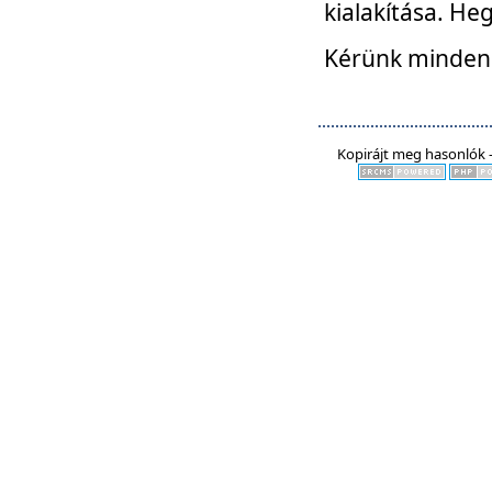
kialakítása. He
Kérünk mindenki
Kopirájt meg hasonlók -