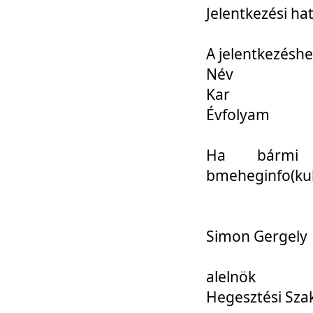
Jelentkezési ha
A jelentkezéshe
Név
Kar
Évfolyam
Ha bármi 
bmeheginfo(kuk
Simon Gergely
alelnök
Hegesztési Sza