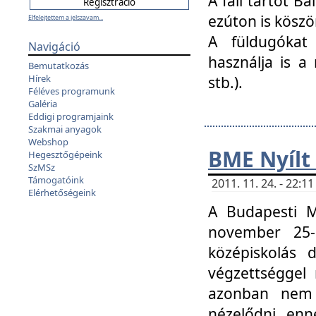
A fali tartót B
ezúton is köszö
Elfelejtettem a jelszavam...
A füldugókat
Navigáció
használja is a 
Bemutatkozás
Hírek
stb.).
Féléves programunk
Galéria
Eddigi programjaink
Szakmai anyagok
Webshop
BME Nyílt
Hegesztőgépeink
SzMSz
Támogatóink
2011. 11. 24. - 22:
Elérhetőségeink
A Budapesti 
november 25-
középiskolás d
végzettséggel
azonban nem 
nézelődni, enn