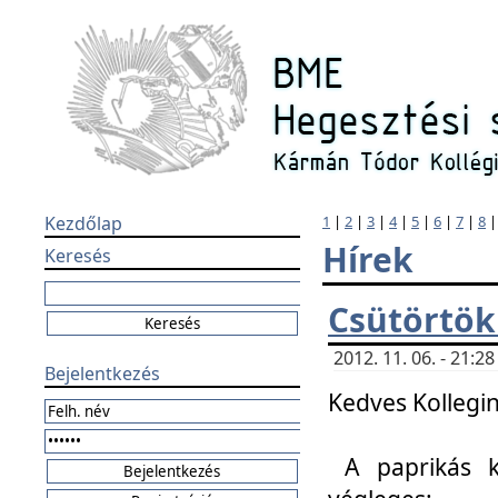
Kezdőlap
1
|
2
|
3
|
4
|
5
|
6
|
7
|
8
Hírek
Keresés
Csütörtök
2012. 11. 06. - 21:
Bejelentkezés
Kedves Kollegin
A paprikás k