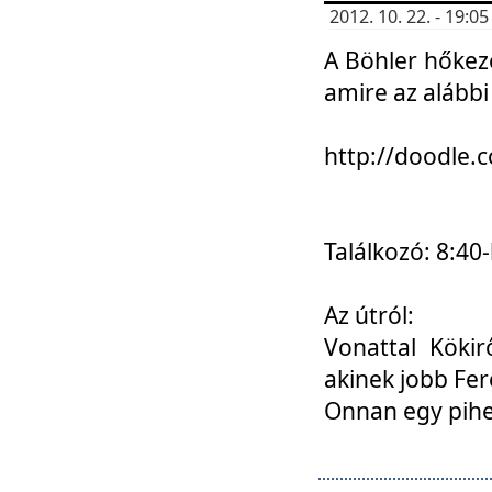
2012. 10. 22. - 19:
A Böhler hőkez
amire az alábbi
http://doodle
Találkozó: 8:40-
Az útról:
Vonattal Kökir
akinek jobb Fer
Onnan egy pihen