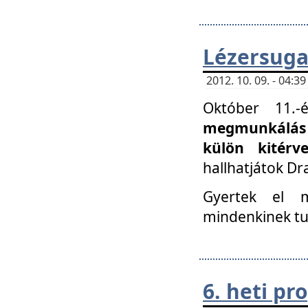
Lézersuga
2012. 10. 09. - 04:
Október 11.
megmunkálás 
külön kitér
hallhatjátok D
Gyertek el 
mindenkinek tu
6. heti p