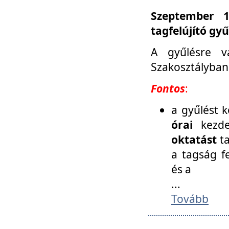
Szeptember 1
tagfelújító gy
A gyűlésre v
Szakosztályban
Fontos
:
a gyűlést 
órai
kezde
oktatást
t
a tagság f
és a
...
Tovább