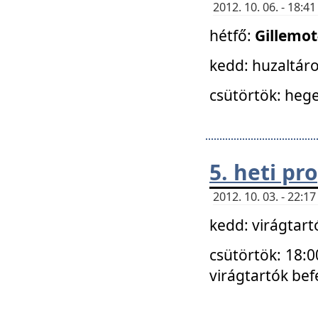
2012. 10. 06. - 18:
hétfő:
Gillemo
kedd: huzaltáro
csütörtök: hege
5. heti p
2012. 10. 03. - 22:
kedd: virágtar
csütörtök: 18:0
virágtartók bef