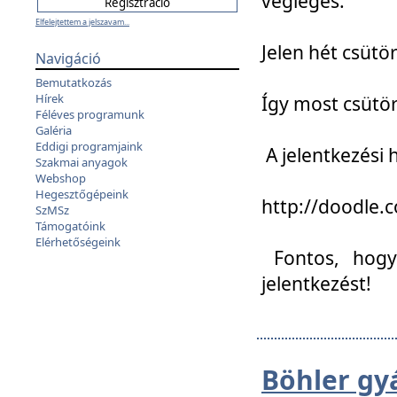
végleges:
Elfelejtettem a jelszavam...
Jelen hét csütör
Navigáció
Bemutatkozás
Hírek
Így most csütö
Féléves programunk
Galéria
Eddigi programjaink
A jelentkezési h
Szakmai anyagok
Webshop
Hegesztőgépeink
http://doodle
SzMSz
Támogatóink
Elérhetőségeink
Fontos, hogy 
jelentkezést!
Böhler gy