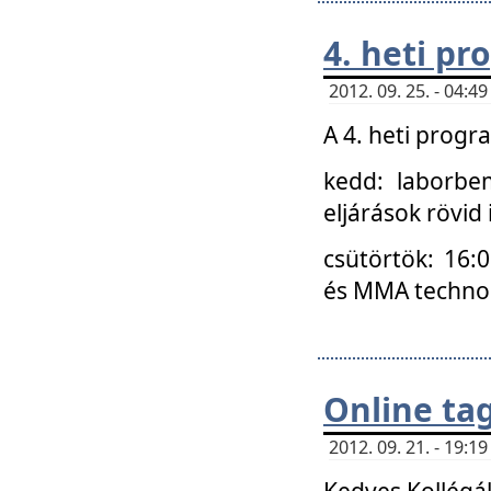
4. heti p
2012. 09. 25. - 04:
A 4. heti prog
kedd: laborbe
eljárások rövid
csütörtök: 16:
és MMA technoló
Online ta
2012. 09. 21. - 19:
Kedves Kollégá