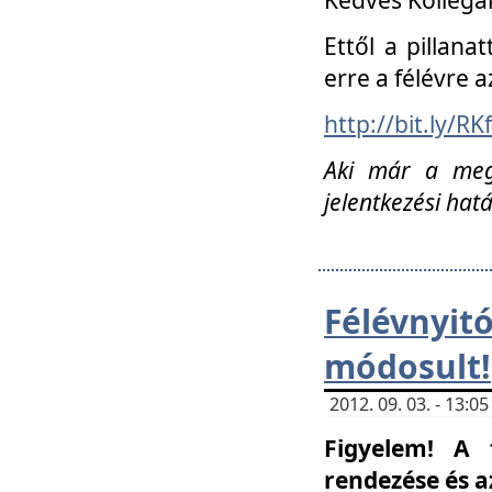
Ettől a pillana
erre a félévre a
http://bit.ly/RK
Aki már a megn
jelentkezési hat
Félévnyi
módosult!
2012. 09. 03. - 13:
Figyelem! A 
rendezése és 