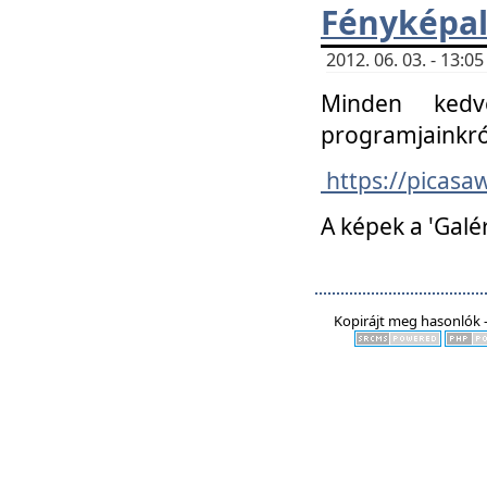
Fényképa
2012. 06. 03. - 13:
Minden kedv
programjainkró
https://picas
A képek a 'Galé
Kopirájt meg hasonlók -