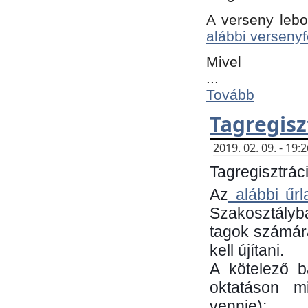
A verseny lebo
alábbi versenyf
Mivel
...
Tovább
Tagregisz
2019. 02. 09. - 19
Tagregisztráci
Az
alábbi űrl
Szakosztályb
tagok számára
kell újítani.
​A kötelező 
oktatáson m
vennie):