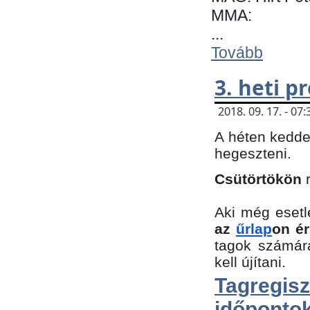
MMA:
...
Tovább
3. heti 
2018. 09. 17. - 0
A héten kedde
hegeszteni.
Csütörtökön
Aki még esetl
az
űrlap
on ér
tagok számár
kell újítani.
Tagregi
időpontok