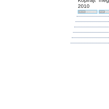
Kopirájt me
2010