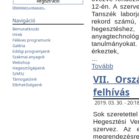
12-én. A szer
Elfelejtettem a jelszavam...
Tanszék laborj
Navigáció
rekord számú, 
hegesztéshe
Bemutatkozás
Hírek
anyagtechnológ
Féléves programunk
tanulmányokat.
Galéria
érkeztek,
Eddigi programjaink
Szakmai anyagok
...
Webshop
Tovább
Hegesztőgépeink
SzMSz
VII. Ors
Támogatóink
Elérhetőségeink
felhívás
2019. 03. 30. - 20
Sok szeretettel
Hegesztési Ve
szervez. Az 
megrendezésre 