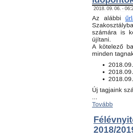
2018. 09. 06. - 06
Az alábbi
űr
Szakosztályba.
számára is k
újítani.
​A kötelező b
minden tagnak 
​2018.09
2018.09.
2018.09.
Új tagjaink sz
...
Tovább
Félévn
2018/201