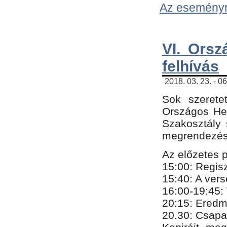
Az eseményről
VI. Orsz
felhívás
2018. 03. 23. - 0
Sok szerete
Országos He
Szakosztály 
megrendezésr
Az előzetes 
15:00: Regis
15:40: A ver
16:00-19:45:
20:
​15​
: Eredm
​20.30: Csapa