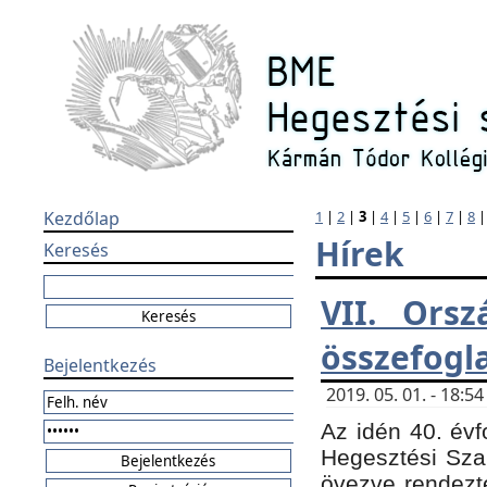
Kezdőlap
1
|
2
|
3
|
4
|
5
|
6
|
7
|
8
Hírek
Keresés
VII. Orsz
összefogl
Bejelentkezés
2019. 05. 01. - 18:
Az idén 40. évf
Hegesztési Sza
övezve rendezte