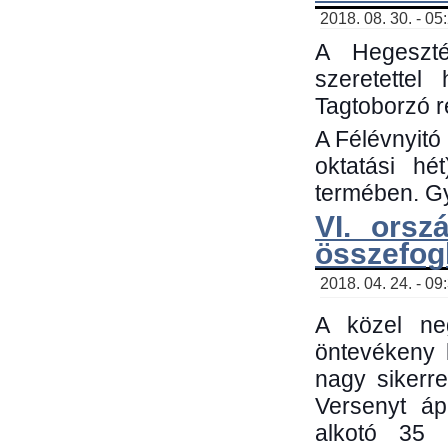
2018. 08. 30. - 05
A Hegeszté
szeretette
Tagtoborzó 
A Félévnyitó
oktatási h
termében. Gy
VI. orsz
összefog
2018. 04. 24. - 09
A közel neg
öntevékeny 
nagy sikerr
Versenyt áp
alkotó 35 h