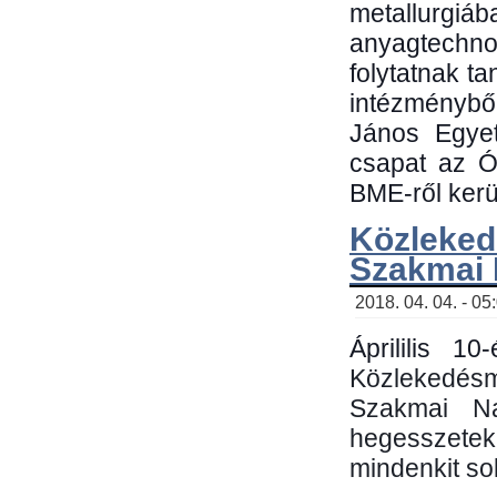
metallu
anyagtechn
folytatnak t
intézménybő
János Egyet
csapat az Ó
BME-ről kerül
Közleked
Szakmai
2018. 04. 04. - 05
Áprililis 1
Közlekedés
Szakmai N
hegesszetek 
mindenkit sok