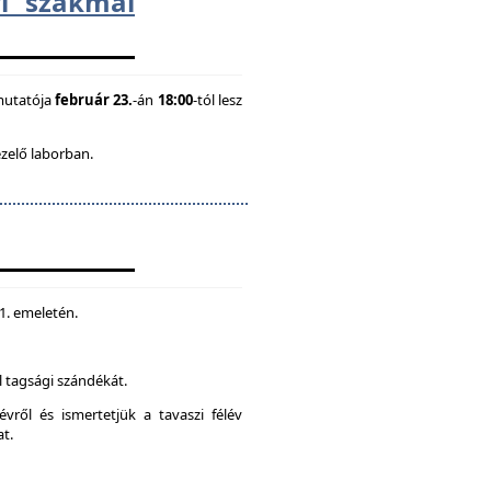
i szakmai
mutatója
február 23.
-án
18:00
-tól lesz
ezelő laborban.
 1. emeletén.
 tagsági szándékát.
vről és ismertetjük a tavaszi félév
at.