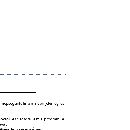
nepségünk. Erre minden jelenlegi és
okról, és vacsora lesz a program. A
ával.
 G épület csarnokában.