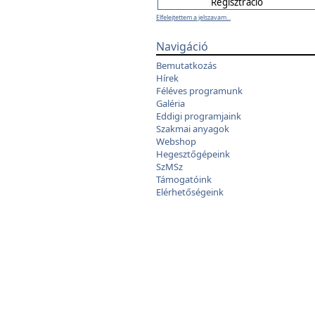
Elfelejtettem a jelszavam...
Navigáció
Bemutatkozás
Hírek
Féléves programunk
Galéria
Eddigi programjaink
Szakmai anyagok
Webshop
Hegesztőgépeink
SzMSz
Támogatóink
Elérhetőségeink