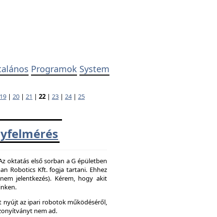
talános
Programok
System
19
|
20
|
21
|
22
|
23
|
24
|
25
yfelmérés
 Az oktatás első sorban a G épületben
 Robotics Kft. fogja tartani. Ehhez
z nem jelentkezés). Kérem, hogy akit
inken.
 nyújt az ipari robotok működéséről,
zonyítványt nem ad.