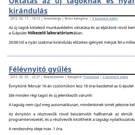
Oktatás az új tagoknak és nyár
kirándulás
2012. 02. 17. - 16:12 | SimonGergo | Nincs kategória. |
0 komment eddig
Az új tagok kötelező munkavédelmi oktatása és az eljárások rövid be
a G.épület
Hőkezelő laboratórium
ában.
20:00-tól a nyári szakmai kirándulás előzetes igényeit mérjük fel a Hők
Félévnyitó gyűlés
2012. 02. 02. - 22:21 | BakosLevente | Kategória:
Programok
|
0 komment eddig
Évnyitónk február 16-án csütörtökön lesz 18 órai kezdettel az G épület
Ide minden régi tagot és új jelentkezőt várunk!
A tagság nem újul meg automatikusan, mindenkinek ismét jeleznie kell
Az évnyitón a résztvevők rövid beszámolót hallhatnak az elmúlt é
programtervezetét, és a résztvevők kitölthetik a tagsági nyilatkozatok
A rendezvény ideje max. 1 óra.