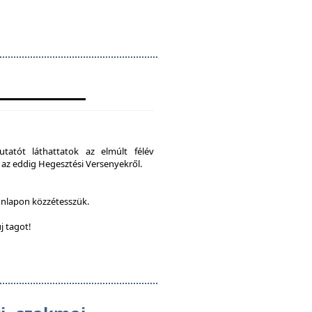
tatót láthattatok az elmúlt félév
 az eddig Hegesztési Versenyekről.
onlapon közzétesszük.
j tagot!