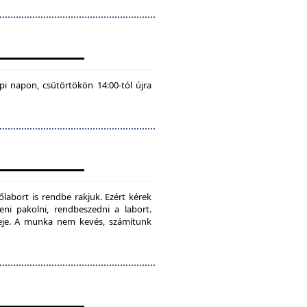
pi napon, csütörtökön 14:00-tól újra
labort is rendbe rakjuk. Ezért kérek
teni pakolni, rendbeszedni a labort.
ideje. A munka nem kevés, számítunk