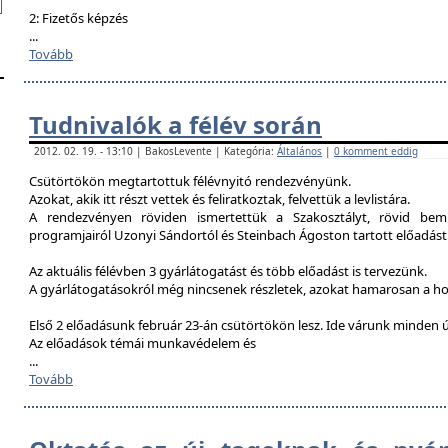
2: Fizetős képzés
...
Tovább
Tudnivalók a félév során
2012. 02. 19. - 13:10 | BakosLevente | Kategória:
Általános
|
0 komment eddig
Csütörtökön megtartottuk félévnyitó rendezvényünk.
Azokat, akik itt részt vettek és feliratkoztak, felvettük a levlistára.
A rendezvényen röviden ismertettük a Szakosztályt, rövid bemu
programjairól Uzonyi Sándortól és Steinbach Ágoston tartott előadást
Az aktuális félévben 3 gyárlátogatást és több előadást is tervezünk.
A gyárlátogatásokról még nincsenek részletek, azokat hamarosan a h
Első 2 előadásunk február 23-án csütörtökön lesz. Ide várunk minden ú
Az előadások témái munkavédelem és
...
Tovább