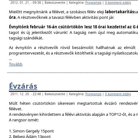
2012. 01. 21. - 09:38 | BakosLevente | Kategória:
Programok
|
0 komment eddig
Mielőtt megnyitnánk a félévet, a szokásos félév eleji
labortakarítás
sa
óra
. A résztvevőknek a tavaszi félévben aktivitási pont jár.
Évnyitónk február 16-án csütörtökön lesz 18 órai kezdettel az G
tagot és új jelentkezőt várunk! A tagság nem újul meg automatik
tagsági szándékát.
Az évnyitón a résztvevők rövid beszámolót hallhatnak az elmúlt é
programtervezetét, és a résztvevők kitölthetik a tagsági nyilatkozatok
...
Tovább
Évzárás
2011. 12. 20. - 22:48 | BakosLevente | Kategória:
Programok
|
0 komment eddig
Múlt héten csütörtökön sikeresen megtartottuk évzáró rendezvény
félévet.
A rendezvényen kihirdettem a félévi aktivitás alapján a TOP12-őt, és a
A rangsor ismét:
1. Simon Gergely 15pont
2. Bebesi Ádám 13pont