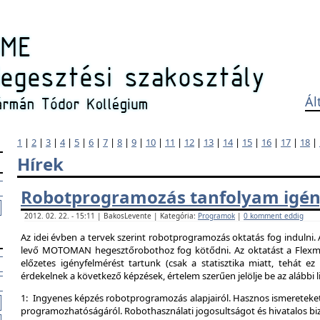
Ál
1
|
2
|
3
|
4
|
5
|
6
|
7
|
8
|
9
|
10
|
11
|
12
|
13
|
14
|
15
|
16
|
17
|
18
|
Hírek
Robotprogramozás tanfolyam igén
2012. 02. 22. - 15:11 | BakosLevente | Kategória:
Programok
|
0 komment eddig
Az idei évben a tervek szerint robotprogramozás oktatás fog indulni.
levő MOTOMAN hegesztőrobothoz fog kötődni. Az oktatást a Flexman
előzetes igényfelmérést tartunk (csak a statisztika miatt, tehát e
érdekelnek a következő képzések, értelem szerűen jelölje be az alábbi l
1: Ingyenes képzés robotprogramozás alapjairól. Hasznos ismereteket
programozhatóságáról. Robothasználati jogosultságot és hivatalos bi