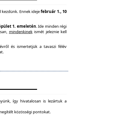
l kezdünk. Ennek ideje
február 1., 10
 épület 1. emeletén
. Ide minden régi
usan,
mindenkinek
ismét jeleznie kell
vről és ismertetjük a tavaszi félév
at.
ünk, így hivatalosan is lezártuk a
 megítélt közösségi pontokat.