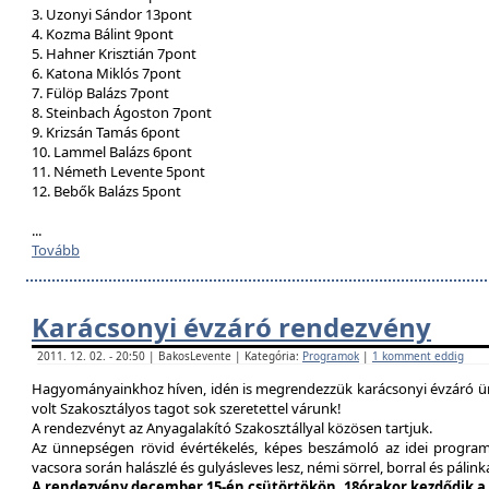
3. Uzonyi Sándor 13pont
4. Kozma Bálint 9pont
5. Hahner Krisztián 7pont
6. Katona Miklós 7pont
7. Fülöp Balázs 7pont
8. Steinbach Ágoston 7pont
9. Krizsán Tamás 6pont
10. Lammel Balázs 6pont
11. Németh Levente 5pont
12. Bebők Balázs 5pont
...
Tovább
Karácsonyi évzáró rendezvény
2011. 12. 02. - 20:50 | BakosLevente | Kategória:
Programok
|
1 komment eddig
Hagyományainkhoz híven, idén is megrendezzük karácsonyi évzáró ün
volt Szakosztályos tagot sok szeretettel várunk!
A rendezvényt az Anyagalakító Szakosztállyal közösen tartjuk.
Az ünnepségen rövid évértékelés, képes beszámoló az idei program
vacsora során halászlé és gulyásleves lesz, némi sörrel, borral és pálink
A rendezvény december 15-én csütörtökön, 18órakor kezdődik a