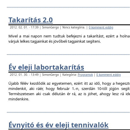
Takarítás 2.0
2012. 02. 01. - 17:39 | SimonGergo | Nincs kategória. |
0 komment eddig
Mivel a mai napon nem tudtuk befejezni a takarítást, ezért a holna
várjuk lelkes tagjainkat és jövőbeli tagjainkat segíteni.
Év eleji labortakarítás
2012. 01. 30. - 13:49 | SimonGergo | Kategória:
Programok
|
0 komment eddig
Újabb félév kezdődik az egyetemen, ezért itt az idő, hogy a hegesztő
mindenkit, aki ráér, hogy február 1.-n, szerdán 10-től jöjjön segí
Természetesen aki csak délután ér rá, az is jöhet, ahogy lesz rá 
mindenkire.
Évnyitó és év eleji tennivalók