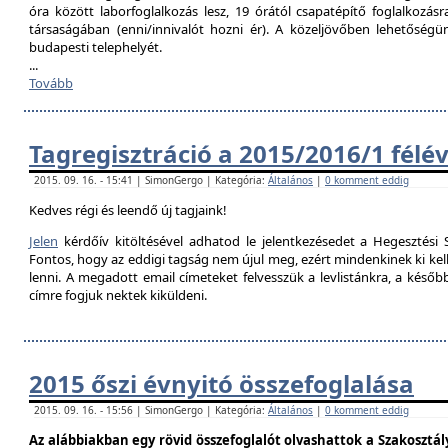
óra között laborfoglalkozás lesz, 19 órától csapatépítő foglalkozás
társaságában (enni/innivalót hozni ér). A közeljövőben lehetőségü
budapesti telephelyét.
...
Tovább
Tagregisztráció a 2015/2016/1 félé
2015. 09. 16. - 15:41 | SimonGergo | Kategória:
Általános
|
0 komment eddig
Kedves régi és leendő új tagjaink!
Jelen
kérdőív kitöltésével adhatod le jelentkezésedet a Hegesztési S
Fontos, hogy az eddigi tagság nem újul meg, ezért mindenkinek ki kell 
lenni. A megadott email címeteket felvesszük a levlistánkra, a későb
címre fogjuk nektek kiküldeni.
2015 őszi évnyitó összefoglalása
2015. 09. 16. - 15:56 | SimonGergo | Kategória:
Általános
|
0 komment eddig
Az alábbiakban egy rövid összefoglalót olvashattok a Szakosztály