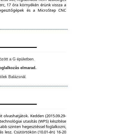
erc, 17 óra környékén érünk vissza a
 hegesztőgépek és a MicroStep CNC
özött a G épületben.
foglalkozás elmarad.
tőek Balázsnál.
it olvashatjátok. Kedden (2015.09.29-
echnológiai utasítás (WPS) készítése
sabb szinten hegesztéssel foglalkozni,
s lesz. Csütörtökön (10.01-én) 16-20