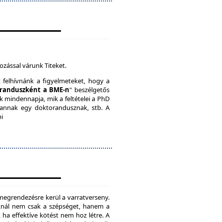
ozással várunk Titeket.
t felhívnánk a figyelmeteket, hogy a
randuszként a BME-n
" beszélgetős
k mindennapja, mik a feltételei a PhD
vannak egy doktorandusznak, stb. A
bi
megrendezésre kerül a varratverseny.
oknál nem csak a szépséget, hanem a
, ha effektíve kötést nem hoz létre. A