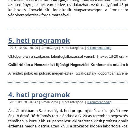
az eseményre, akinek van kedve, csatlakozhat. Az út nagyjából 45 p
kolihoz. A Froweld Kft. foglalkozik Magyarországon a Fronius
vágóberendezések forgalmazásával.
5. heti programok
2015. 10. 06. - 06:06 | SimonGergo | Nincs kategória. |
0 komment eddig
Október 6-án a szokásos laborfoglalkozással várunk Titeket 18-20 óra k
Csütörtökön a Nemzetközi Ifjúsági Hegesztési Konferencia miatt a 
A rendelt pólók és pulcsik megérkeztek, Szakosztály időpontban átvehe
4. heti programok
2015. 09. 28. - 07:47 | SimonGergo | Nincs kategória. |
0 komment eddig
Az alábbiakban a Szakosztály 4. heti programjait és a közeljövő terve
én) 18 órától Tóth Tamás tart előadást a G120-as teremben hegesztést
témában. A kurzus kb. 60 perces lesz, aki szeretne kicsit professzionáli
érdemes meghallgatnia. Ezen kívül a szokásos időben laborfoglalkozá