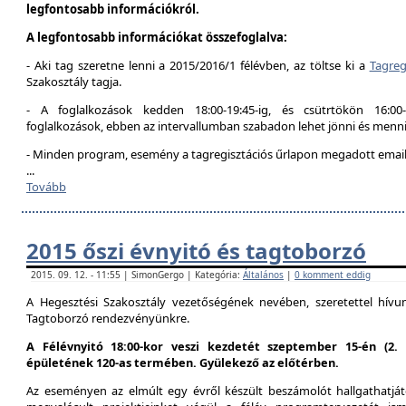
legfontosabb információkról.
A legfontosabb információkat összefoglalva:
- Aki tag szeretne lenni a 2015/2016/1 félévben, az töltse ki a
Tagreg
Szakosztály tagja.
- A foglalkozások kedden 18:00-19:45-ig, és csütrtökön 16:00
foglalkozások, ebben az intervallumban szabadon lehet jönni és menni
- Minden program, esemény a tagregisztációs űrlapon megadott email 
...
Tovább
2015 őszi évnyitó és tagtoborzó
2015. 09. 12. - 11:55 | SimonGergo | Kategória:
Általános
|
0 komment eddig
A Hegesztési Szakosztály vezetőségének nevében, szeretettel hív
Tagtoborzó rendezvényünkre.
A Félévnyitó 18:00-kor veszi kezdetét szeptember 15-én (2
épületének 120-as termében. Gyülekező az előtérben.
Az eseményen az elmúlt egy évről készült beszámolót hallgathatjáto