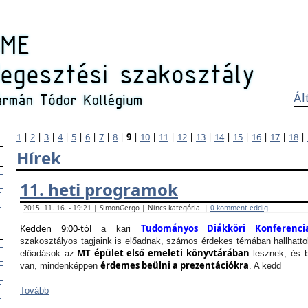
Ál
1
|
2
|
3
|
4
|
5
|
6
|
7
|
8
|
9
|
10
|
11
|
12
|
13
|
14
|
15
|
16
|
17
|
18
|
Hírek
11. heti programok
2015. 11. 16. - 19:21 | SimonGergo | Nincs kategória. |
0 komment eddig
Kedden 9:00-tól
Tudományos Diákköri Konferenci
a kari
szakosztályos tagjaink is előadnak, számos érdekes témában hallhattok
MT épület első emeleti könyvtárában
előadások az
lesznek, és b
érdemes beülni a prezentációkra
van, mindenképpen
. A kedd
...
Tovább