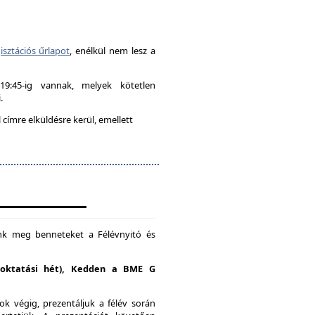
isztációs űrlapot
, enélkül nem lesz a
-19:45-ig vannak, melyek kötetlen
.
címre elküldésre kerül, emellett
unk meg benneteket a Félévnyitó és
. oktatási hét), Kedden a BME G
k végig, prezentáljuk a félév során