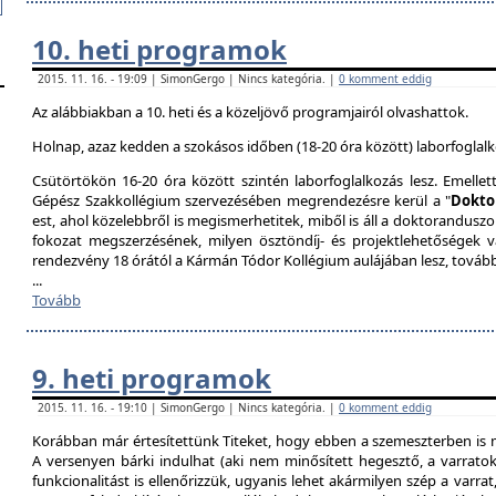
10. heti programok
2015. 11. 16. - 19:09 | SimonGergo | Nincs kategória. |
0 komment eddig
Az alábbiakban a 10. heti és a közeljövő programjairól olvashattok.
Holnap, azaz kedden a szokásos időben (18-20 óra között) laborfoglalk
Csütörtökön 16-20 óra között szintén laborfoglalkozás lesz. Emellet
Gépész Szakkollégium szervezésében megrendezésre kerül a "
Dokto
est, ahol közelebbről is megismerhetitek, miből is áll a doktoranduszo
fokozat megszerzésének, milyen ösztöndíj- és projektlehetőségek 
rendezvény 18 órától a Kármán Tódor Kollégium aulájában lesz, továb
...
Tovább
9. heti programok
2015. 11. 16. - 19:10 | SimonGergo | Nincs kategória. |
0 komment eddig
Korábban már értesítettünk Titeket, hogy ebben a szemeszterben is 
A versenyen bárki indulhat (aki nem minősített hegesztő, a varrat
funkcionalitást is ellenőrizzük, ugyanis lehet akármilyen szép a varrat