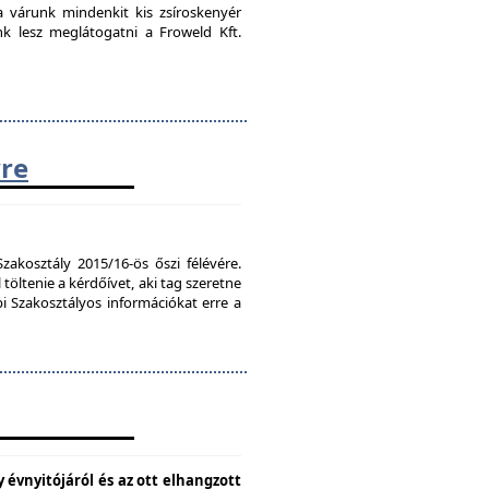
ra várunk mindenkit kis zsíroskenyér
nk lesz meglátogatni a Froweld Kft.
vre
zakosztály 2015/16-ös őszi félévére.
töltenie a kérdőívet, aki tag szeretne
bi Szakosztályos információkat erre a
 évnyitójáról és az ott elhangzott