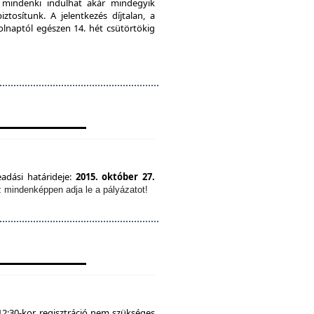
, mindenki indulhat akár mindegyik
tosítunk. A jelentkezés díjtalan, a
olnaptól egészen 14. hét csütörtökig
eadási határideje:
2015. október 27.
z mindenképpen adja le a pályázatot!
12:30-kor, regisztráció nem szükséges