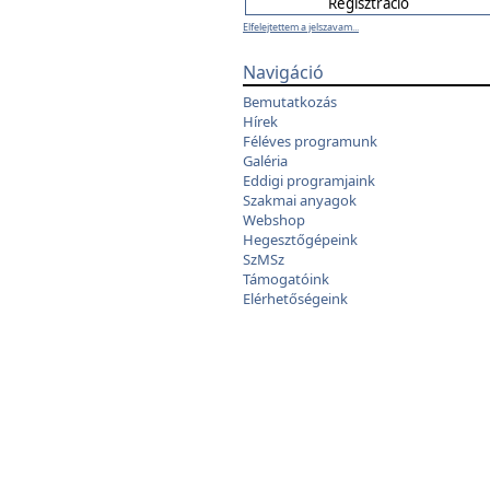
Elfelejtettem a jelszavam...
Navigáció
Bemutatkozás
Hírek
Féléves programunk
Galéria
Eddigi programjaink
Szakmai anyagok
Webshop
Hegesztőgépeink
SzMSz
Támogatóink
Elérhetőségeink