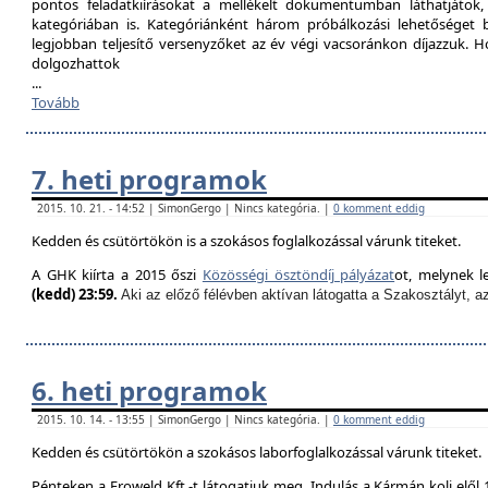
pontos feladatkiírásokat a mellékelt dokumentumban láthatjátok
kategóriában is. Kategóriánként három próbálkozási lehetőséget biz
legjobban teljesítő versenyzőket az év végi vacsoránkon díjazzuk. H
dolgozhattok
...
Tovább
7. heti programok
2015. 10. 21. - 14:52 | SimonGergo | Nincs kategória. |
0 komment eddig
Kedden és csütörtökön is a szokásos foglalkozással várunk titeket.
A GHK kiírta a 2015 őszi
Közösségi ösztöndíj pályázat
ot, melynek l
(kedd) 23:59.
Aki az előző félévben aktívan látogatta a Szakosztályt, a
6. heti programok
2015. 10. 14. - 13:55 | SimonGergo | Nincs kategória. |
0 komment eddig
Kedden és csütörtökön a szokásos laborfoglalkozással várunk titeket.
Pénteken a Froweld Kft.-t látogatjuk meg. Indulás a Kármán koli elől 