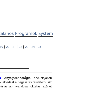
talános
Programok
System
19
|
20
|
21
|
22
|
23
|
24
|
25
a
Anyagtechnológia
szekciójában
 előadást a hegesztés területéről. Az
ár aznap hivatalosan oktatási szünet