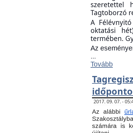
szeretettel
Tagtoborzó r
A Félévnyitó
oktatási hé
termében. Gy
Az eseményen 
...
Tovább
Tagregi
időponto
2017. 09. 07. - 0
Az alábbi
űr
Szakosztályba.
számára is k
újítani.