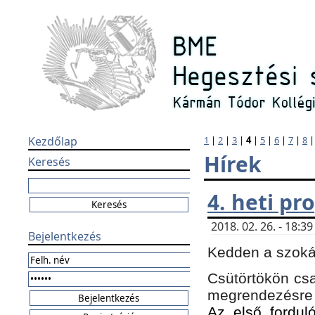
Kezdőlap
1
|
2
|
3
|
4
|
5
|
6
|
7
|
8
Hírek
Keresés
4. heti p
2018. 02. 26. - 18:
Bejelentkezés
Kedden a szokás
Csütörtökön csa
megrendezésre 
Az első forduló