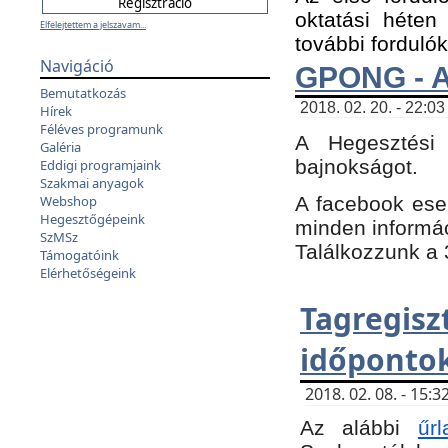
oktatási héten
Elfelejtettem a jelszavam...
további fordulók
Navigáció
GPONG - A
Bemutatkozás
2018. 02. 20. - 22:03
Hírek
Féléves programunk
A Hegesztési
Galéria
bajnokságot.
Eddigi programjaink
Szakmai anyagok
A facebook es
Webshop
Hegesztőgépeink
minden informáci
SzMSz
Találkozzunk a 3
Támogatóink
Elérhetőségeink
Tagregi
időpontok
2018. 02. 08. - 15
Az alábbi
űrl