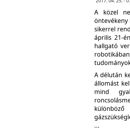
2017. 04. 25. -
A közel ne
öntevékeny k
sikerrel re
április 21-
hallgató ve
robotikáb
tudományok 
A délután k
állomást kel
mind gyak
roncsolás
különböző
gázszükségl
...