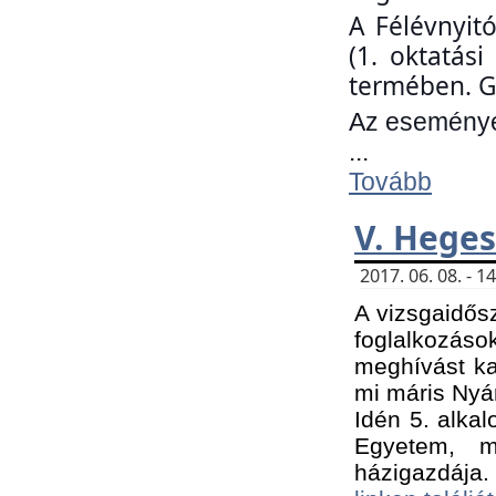
A Félévnyit
(1. oktatás
termében. G
Az eseményen
...
Tovább
V. Heges
2017. 06. 08. - 
A vizsgaidős
foglalkozás
meghívást ka
mi máris Nyár
Idén 5. alka
Egyetem, m
házigazdája.