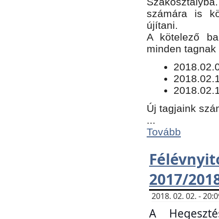
Szakosztályba.
számára is kö
újítani.
​A kötelező ba
minden tagnak m
​2018.02.
2018.02.
2018.02.1
Új tagjaink szá
...
Tovább
Félévn
2017/201
2018. 02. 02. - 20
A Hegeszté