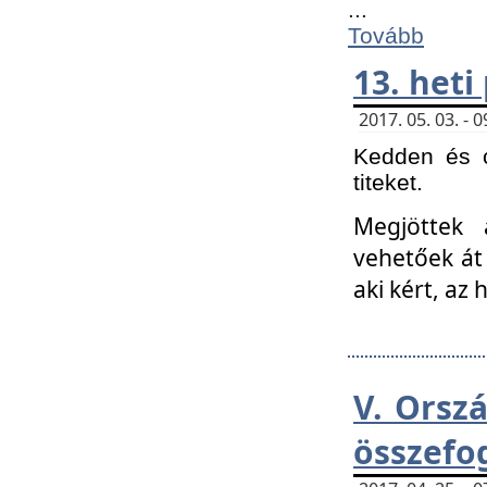
...
Tovább
13. heti
2017. 05. 03. -
Kedden és c
titeket.
Megjöttek 
vehetőek át
aki kért, az
V. Orsz
összefo