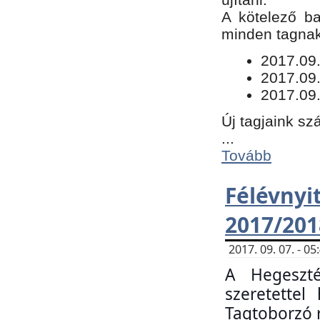
​A kötelező b
minden tagnak 
​2017.09
2017.09
2017.09.
Új tagjaink sz
...
Tovább
Félévn
2017/201
2017. 09. 07. - 
A Hegeszté
szeretette
Tagtoborzó 