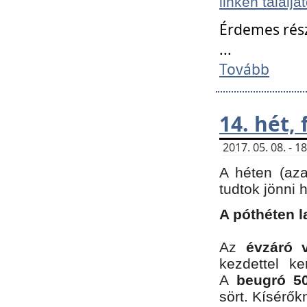
linken találjá
Érdemes rés
...
Tovább
14. hét,
2017. 05. 08. - 
A héten (az
tudtok jönni 
A póthéten l
Az
évzáró 
kezdettel k
A
beugró 50
sört. Kísérő