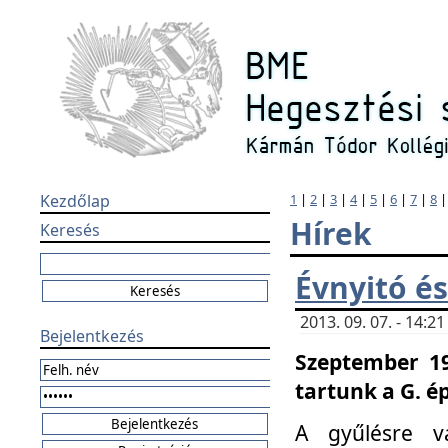
Kezdőlap
1
|
2
|
3
|
4
|
5
|
6
|
7
|
8
Hírek
Keresés
Évnyitó és
2013. 09. 07. - 14:
Bejelentkezés
Szeptember 19
tartunk a G. é
A gyűlésre v