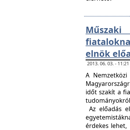
Műsza
fiatalokn
elnök elő
2013. 06. 03. - 11:
A Nemzetközi 
Magyarországr
időt szakít a f
tudományokról 
Az előadás el
egyetemisták
érdekes lehet,