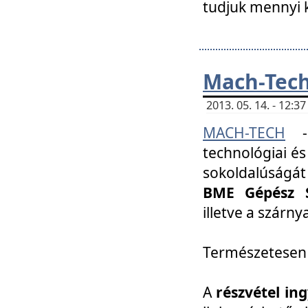
tudjuk mennyi k
Mach-Tech 
2013. 05. 14. - 12:
MACH-TECH
technológiai és
sokoldalúságát
BME Gépész S
illetve a szárn
Természetesen
A
részvétel in