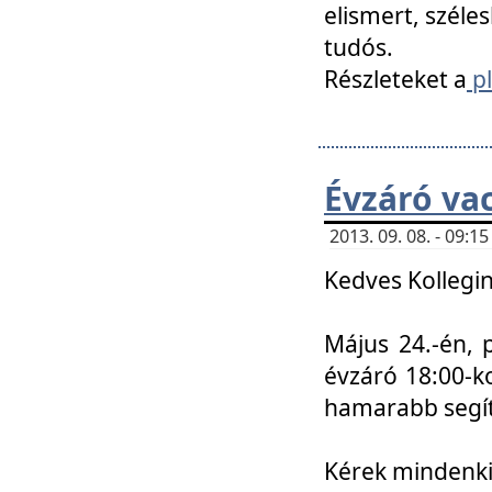
elismert, széle
tudós.
Részleteket a
pl
Évzáró va
2013. 09. 08. - 09:
Kedves Kollegin
Május 24.-én, 
évzáró 18:00-ko
hamarabb segít
Kérek mindenkit