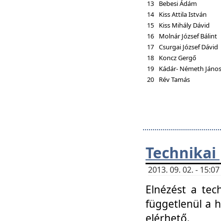
13
Bebesi Ádám
14
Kiss Attila István
15
Kiss Mihály Dávid
16
Molnár József Bálint
17
Csurgai József Dávid
18
Koncz Gergő
19
Kádár- Németh Jáno
20
Rév Tamás
Technikai
2013. 09. 02. - 15:
Elnézést a tec
függetlenül a 
elérhető.