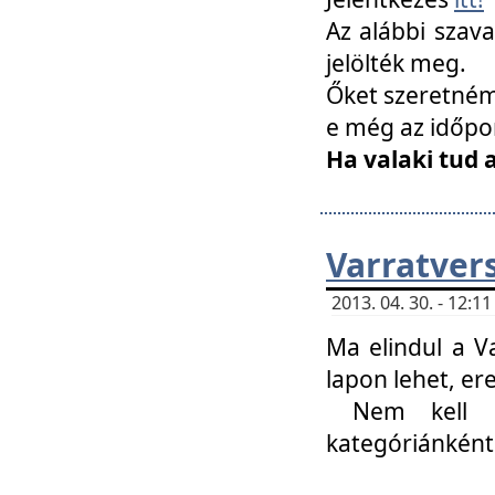
Az alábbi szav
jelölték meg.
Őket szeretném 
e még az időpo
Ha valaki tud 
Varratver
2013. 04. 30. - 12:
Ma elindul a V
lapon lehet, er
Nem kell mi
kategóriánként 