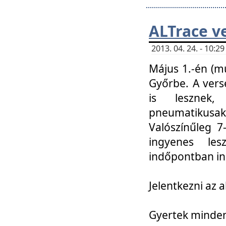
ALTrace v
2013. 04. 24. - 10:
Május 1.-én (m
Győrbe. A vers
is lesznek
pneumatikusak
Valószínűleg 7
ingyenes lesz
indőpontban in
Jelentkezni az a
Gyertek mindenk