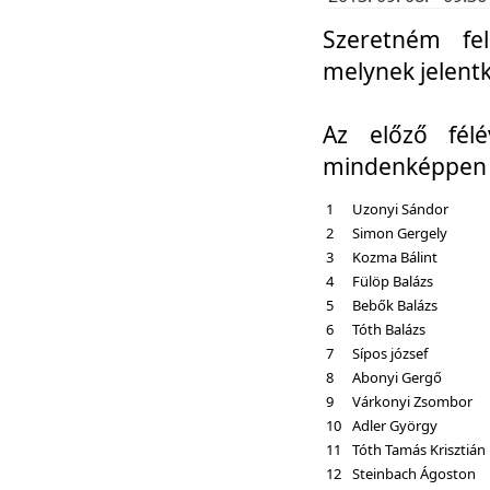
Szeretném fel
melynek jelent
Az előző fél
mindenképpen a
1
Uzonyi Sándor
2
Simon Gergely
3
Kozma Bálint
4
Fülöp Balázs
5
Bebők Balázs
6
Tóth Balázs
7
Sípos józsef
8
Abonyi Gergő
9
Várkonyi Zsombor
10
Adler György
11
Tóth Tamás Krisztián
12
Steinbach Ágoston