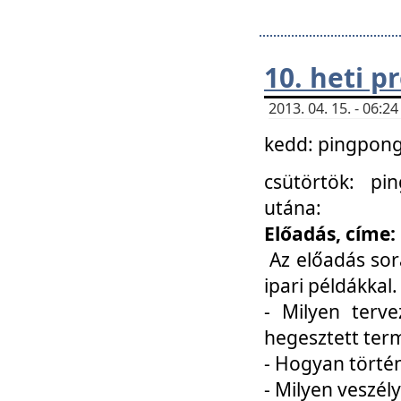
10. heti 
2013. 04. 15. - 06:
kedd: pingpong 
csütörtök: pi
utána:
Előadás, címe:
Az előadás sor
ipari példákkal
- Milyen terve
hegesztett ter
- Hogyan törté
- Milyen veszély