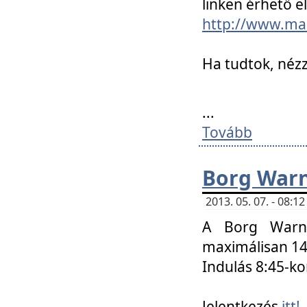
linken érhető el
http://www.mac
Ha tudtok, nézz
...
Tovább
Borg Warn
2013. 05. 07. - 08:
A Borg Warne
maximálisan 14 
Indulás 8:45-ko
Jelentkezés
itt!