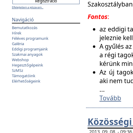
Szakosztályban
Elfelejtettem a jelszavam...
Fontos
:
Navigáció
az eddigi 
Bemutatkozás
Hírek
jeleznie ke
Féléves programunk
Galéria
A gyűlés az
Eddigi programjaink
a régi tago
Szakmai anyagok
Webshop
kérünk min
Hegesztőgépeink
SzMSz
Az új tago
Támogatóink
aki nem tud
Elérhetőségeink
...
Tovább
Közösségi
2013. 09. 08. - 09: