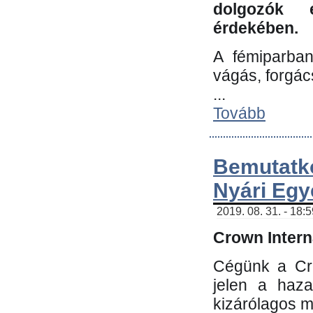
dolgozók 
érdekében.
A fémiparba
vágás, forgác
...
Tovább
Bemutatk
Nyári Egy
2019. 08. 31. - 18:
Crown Interna
Cégünk a Cro
jelen a haz
kizárólagos m