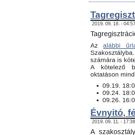
Tagregiszt
2019. 09. 18. - 04:5
Tagregisztráci
Az
alábbi űrl
Szakosztályba.
számára is köte
​A kötelező b
oktatáson minde
09.19. 18:0
09.24. 18:0
09.26. 16:0
Évnyitó, f
2019. 09. 11. - 17:3
A szakosztál