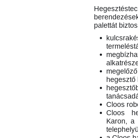
Hegesztés
berendezések 
palettát bizto
kulcsr
termelés
megbízh
alkatrésze
megelőző
hegesztő 
hegesztő
tanácsad
Cloos rob
Cloos he
Karon, a 
telephely
a Cloos h