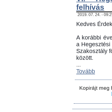
felhívás
2019. 07. 24. - 09:
Kedves Érdek
A korábbi év
a Hegesztési
Szakosztály 
között.
...
Tovább
Kopirájt meg 