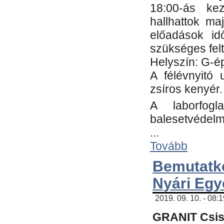
18:00-ás kez
hallhattok ma
előadások id
szükséges fel
Helyszín: G-ép
A félévnyitó 
zsíros kenyér.
A laborfogl
balesetvédelm
...
Tovább
Bemutatk
Nyári Egy
2019. 09. 10. - 08:
GRANIT Csis