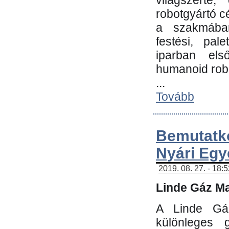
világszerte
robotgyártó c
a szakmában:
festési, pale
iparban els
humanoid robo
...
Tovább
Bemutatk
Nyári Egy
2019. 08. 27. - 18:
Linde Gáz Ma
A Linde Gáz
különleges 