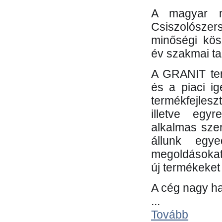
A magyar m
Csiszolósze
minőségi kös
év szakmai tap
A GRANIT ter
és a piaci i
termékfejles
illetve egy
alkalmas sze
állunk egye
megoldásokat
új termékeket 
A cég nagy ha
...
Tovább