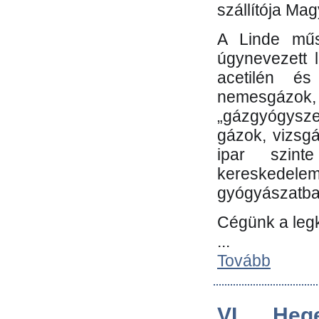
szállítója Ma
A Linde műs
úgynevezett 
acetilén és
nemesgáz
„gázgyógysze
gázok, vizsg
ipar szin
kereskedele
gyógyászatb
Cégünk a leg
...
Tovább
VI. Heg