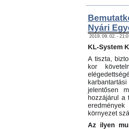
Bemutatk
Nyári Egy
2019. 09. 02. - 21:
KL-System Kf
A tiszta, bi
kor követe
elégedettség
karbantartás
jelentősen m
hozzájárul a
eredmények e
környezet sz
Az ilyen mu