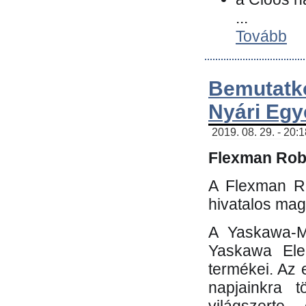
...
Tovább
Bemutatk
Nyári Egy
2019. 08. 29. - 20:
Flexman Robo
A Flexman Ro
hivatalos mag
A Yaskawa-Mo
Yaskawa Elec
termékei. Az e
napjainkra t