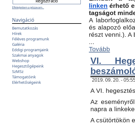
linken
érhető e
Elfelejtettem a jelszavam...
tagságot minde
Navigáció
A laborfoglalko
és alapozó előa
Bemutatkozás
Hírek
részt venni.). 
Féléves programunk
...
Galéria
Tovább
Eddigi programjaink
Szakmai anyagok
VI. Heg
Webshop
Hegesztőgépeink
beszámol
SzMSz
Támogatóink
2019. 09. 20. - 05:5
Elérhetőségeink
A VI. hegeszté
Az eseményről
napra a linkeke
A csütörtökön 