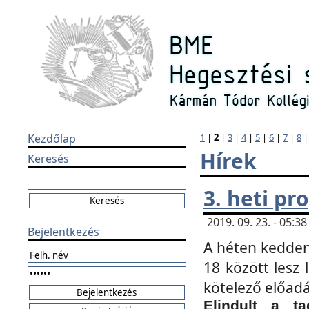
Kezdőlap
1
|
2
|
3
|
4
|
5
|
6
|
7
|
8
Hírek
Keresés
3. heti p
2019. 09. 23. - 05:
Bejelentkezés
A héten kedden
18 között lesz 
kötelező előad
Elindult a ta