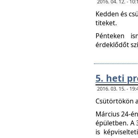
2016. 04. 12. - 1
Kedden és csü
titeket.
Pénteken is
érdeklődőt sz
5. heti 
2016. 03. 15. - 1
Csütörtökön a
Március 24-én
épületben. A 
is képviselte