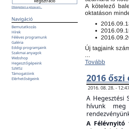
​A kötelező bal
Elfelejtettem a jelszavam...
oktatáson minde
Navigáció
​2016.09.
Bemutatkozás
2016.09.1
Hírek
2016.09.2
Féléves programunk
Galéria
Új tagjaink szám
Eddigi programjaink
Szakmai anyagok
...
Webshop
Tovább
Hegesztőgépeink
SzMSz
Támogatóink
2016 őszi
Elérhetőségeink
2016. 08. 28. - 12
A Hegesztési 
hívunk meg 
rendezvényünk
A Félévnyitó 