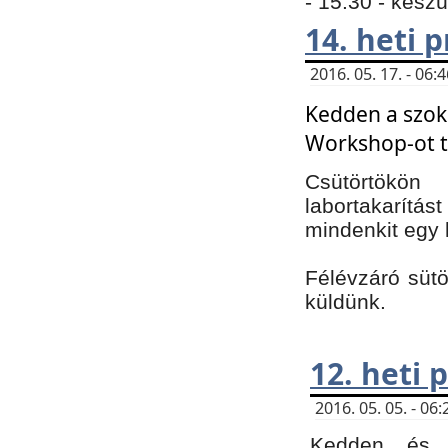
- 15:30 - kész
14. heti
2016. 05. 17. - 06
Kedden a szoká
Workshop-ot t
Csütörtökön
labortakarítást
mindenkit egy 
Félévzáró sütö
küldünk.
12. heti
2016. 05. 05. - 0
Kedden és c