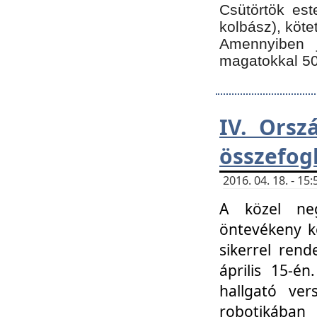
Csütörtök est
kolbász), köte
Amennyiben 
magatokkal 50
IV. Orsz
összefog
2016. 04. 18. - 1
A közel neg
öntevékeny k
sikerrel ren
április 15-é
hallgató ver
robotikába