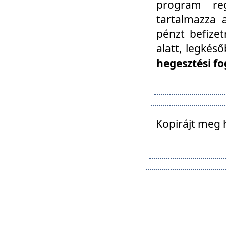
program reg
tartalmazza a
pénzt befizet
alatt, legkés
hegesztési fo
Kopirájt meg 