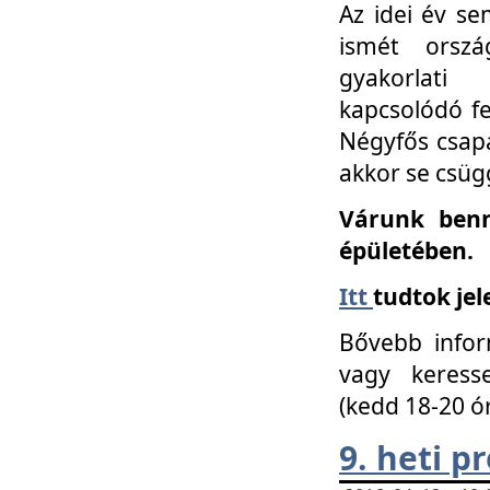
Az idei év se
ismét orszá
gyakorlati
kapcsolódó f
Négyfős csap
akkor se csüg
Várunk benn
épületében.
Itt
tudtok jel
Bővebb infor
vagy keress
(kedd 18-20 ó
9. heti 