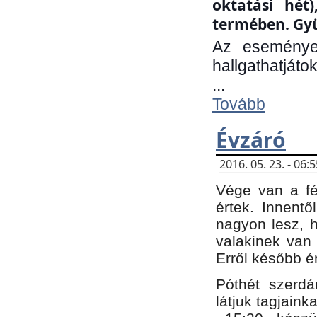
oktatási hét
termében. Gyü
Az eseménye
hallgathatjáto
...
Tovább
Évzáró
2016. 05. 23. - 06
Vége van a fé
értek. Innent
nagyon lesz, 
valakinek van
Erről később é
Póthét szerdá
látjuk tagjaink