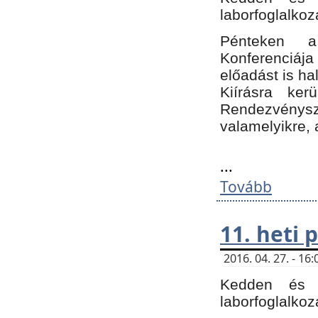
laborfoglalkoz
Pénteken 
Konferenciá
előadást is h
Kiírásra ke
Rendezvénysze
valamelyikre, 
...
Tovább
11. heti
2016. 04. 27. - 1
Kedden és c
laborfoglalkoz