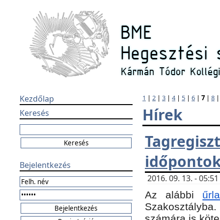
Kezdőlap
1
|
2
|
3
|
4
|
5
|
6
|
7
|
8
Hírek
Keresés
Tagregi
időponto
Bejelentkezés
2016. 09. 13. - 05:
Az alábbi
űr
Szakosztályba.
számára is köte