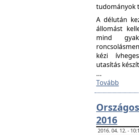
tudományok t
A délután ke
állomást kell
mind gyako
roncsolásmen
kézi ívheges
utasítás készít
...
Tovább
Országo
2016
2016. 04. 12. - 1