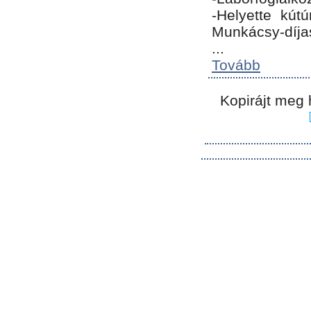
-Helyette kút
Munkácsy-díja
...
Tovább
Kopirájt meg 