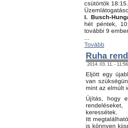
csütörtök 18:15
Üzemlátogatáso
I. Busch-Hung
hét péntek, 10
további 9 embe
...
Tovább
Ruha rend
2014. 03. 11. - 11:5
Eljött egy úja
van szükségünk
mint az elmúlt
Újítás, hogy e
rendelések
keressétek.
Itt megtalálhat
is könnyen kii