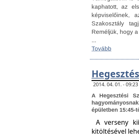
kaphatott, az e
képviselőinek,
Szakosztály tag
Reméljük, hogy a
...
Tovább
Hegesztés
2014. 04. 01. - 09:
A Hegesztési S
hagyományosnak 
épületben 15:45-t
A verseny ki
kitöltésével leh