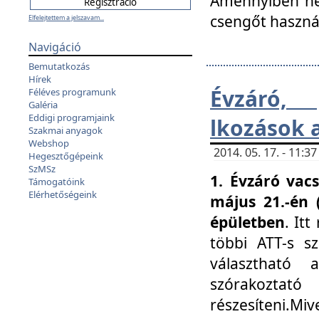
Amennyiben nem
csengőt haszná
Elfelejtettem a jelszavam...
Navigáció
Bemutatkozás
Hírek
Évzáró, 
Féléves programunk
Galéria
Eddigi programjaink
lkozások 
Szakmai anyagok
Webshop
2014. 05. 17. - 11:
Hegesztőgépeink
SzMSz
1. Évzáró vac
Támogatóink
Elérhetőségeink
május 21.-én 
épületben
. It
többi ATT-s sz
választható 
szórakoztató
részesíteni.Miv