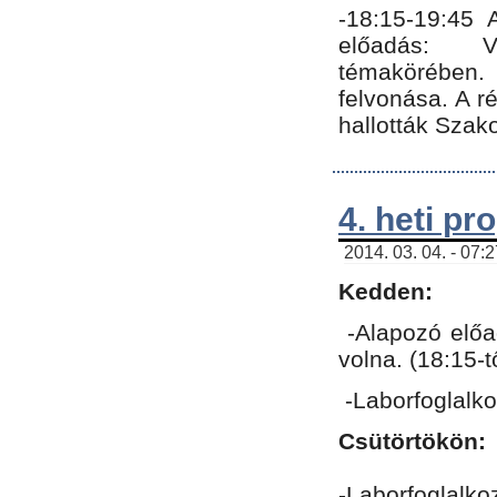
-18:15-19:45
előadás: Vo
témakörében.
felvonása. A 
hallották Szako
4. heti p
2014. 03. 04. - 07:
Kedden:
-Alapozó előa
volna. (18:15-
-Laborfoglalk
Csütörtökön:
-Laborfoglalko