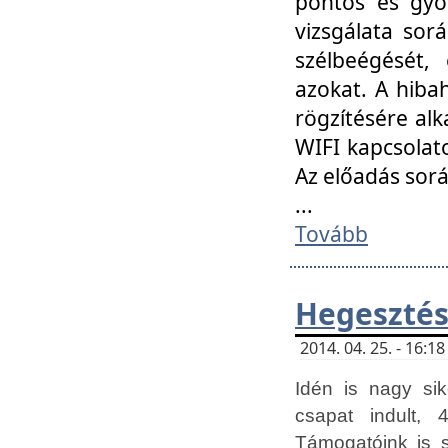
pontos és gyor
vizsgálata so
szélbeégését, 
azokat. A hibah
rögzítésére alk
WIFI kapcsolat
Az előadás sor
...
Tovább
Hegesztés
2014. 04. 25. - 16:
Idén is nagy sik
csapat indult, 
Támogatóink is 