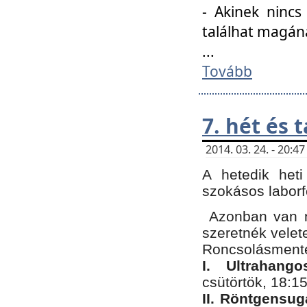
- Akinek nincs
találhat magán
...
Tovább
7. hét és 
2014. 03. 24. - 20:
A hetedik heti
szokásos labor
Azonban van n
szeretnék velet
Roncsolásmente
I. Ultrahang
csütörtök, 18:15
II. Röntgensug