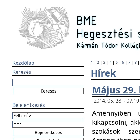
Kezdőlap
1
|
2
|
3
|
4
|
5
|
6
|
7
|
8
Hírek
Keresés
Május 29.
2014. 05. 28. - 07:
Bejelentkezés
Amennyiben u
kikapcsolni, ak
szokások sze