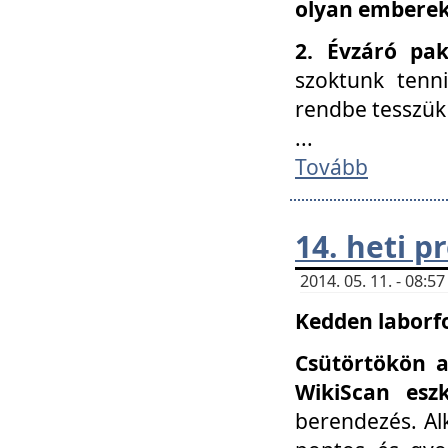
olyan embereke
2. Évzáró pa
szoktunk tenn
rendbe tesszü
...
Tovább
14. heti 
2014. 05. 11. - 08:
Kedden laborfo
Csütörtökön a
WikiScan eszk
berendezés. Al