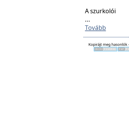
A szurkolói
...
Tovább
Kopirájt meg hasonlók -