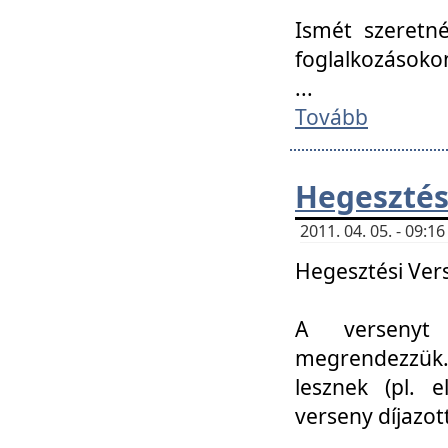
Ismét szeretné
foglalkozásoko
...
Tovább
Hegesztés
2011. 04. 05. - 09:
Hegesztési Verse
A versenyt 
megrendezzük.
lesznek (pl. e
verseny díjazo