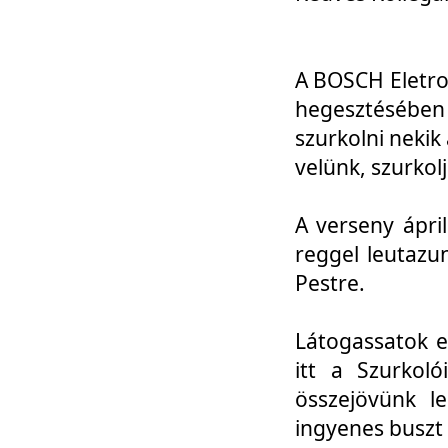
A BOSCH Eletro
hegesztésébe
szurkolni nekik
velünk, szurkol
A verseny ápri
reggel leutazu
Pestre.
Látogassatok e
itt a Szurkoló
összejövünk l
ingyenes buszt