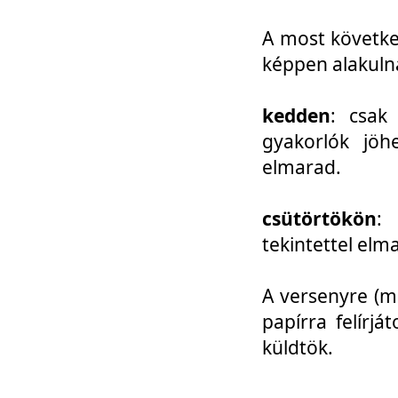
A most követke
képpen alakuln
kedden
: csak
gyakorlók jöh
elmarad.
csütörtökön
: 
tekintettel elm
A versenyre (mo
papírra felírj
küldtök.