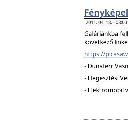
Fényképe
2011. 04. 18. - 08:
Galériánkba fel
következő linke
https://picas
- Dunaferr Vas
- Hegesztési V
- Elektromobil 