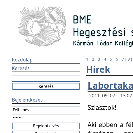
Kezdőlap
1
|
2
|
3
|
4
|
5
|
6
|
7
|
8
Hírek
Keresés
Labortaka
2011. 09. 07. - 13:
Bejelentkezés
Sziasztok!
Aki ebben a fél