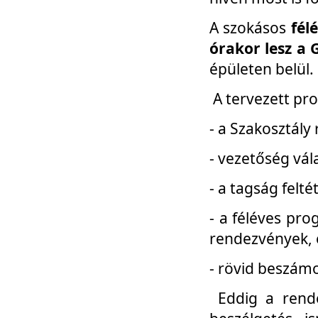
A szokásos
fél
órakor lesz a 
épületen belül.
A tervezett pr
- a Szakosztály
- vezetőség vál
- a tagság felt
- a féléves pro
rendezvények, 
- rövid beszámo
Eddig a rende