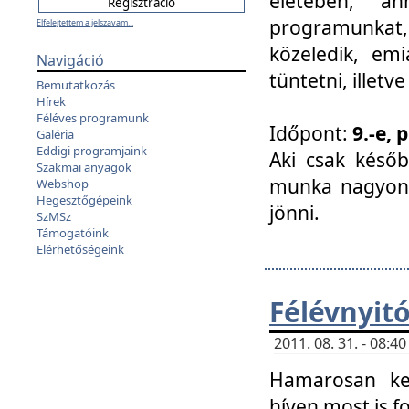
életében, a
programunkat, a
Elfelejtettem a jelszavam...
közeledik, em
Navigáció
tüntetni, illetve
Bemutatkozás
Hírek
Féléves programunk
Időpont:
9.-e, 
Galéria
Eddigi programjaink
Aki csak későb
Szakmai anyagok
munka nagyon 
Webshop
Hegesztőgépeink
jönni.
SzMSz
Támogatóink
Elérhetőségeink
Félévnyit
2011. 08. 31. - 08:
Hamarosan ke
híven most is f