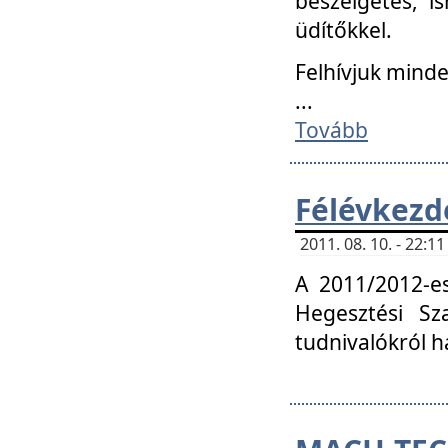
beszélgetés, i
üdítőkkel.
Felhívjuk mind
...
Tovább
Félévkezd
2011. 08. 10. - 22:
A 2011/2012-e
Hegesztési Sza
tudnivalókról 