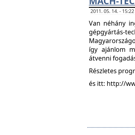
MACH-TECH
2011. 05. 14. - 15:
Van néhány in
gépgyártás-tech
Magyarországon
így ajánlom m
átvenni fogadá
Részletes progr
és itt: http:/