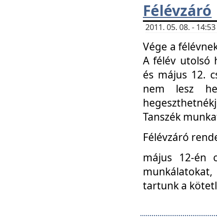
Félévzáró
2011. 05. 08. - 14:
Vége a félévnek
A félév utolsó 
és május 12. c
nem lesz heg
hegeszthetnék
Tanszék munkat
Félévzáró rend
május 12-én c
munkálatokat, 
tartunk a kötet