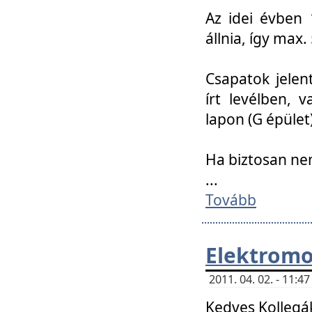
Az idei évben 
állnia, így max
Csapatok jele
írt levélben, 
lapon (G épület)
Ha biztosan ne
...
Tovább
Elektromo
2011. 04. 02. - 11:
Kedves Kollegá