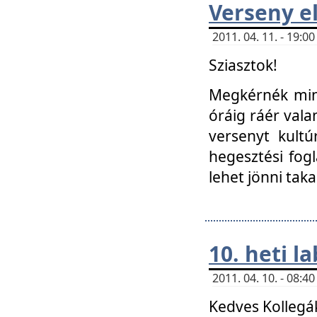
Verseny el
2011. 04. 11. - 19:
Sziasztok!
Megkérnék mind
óráig ráér vala
versenyt kultú
hegesztési fog
lehet jönni taka
10. heti l
2011. 04. 10. - 08:
Kedves Kollegá