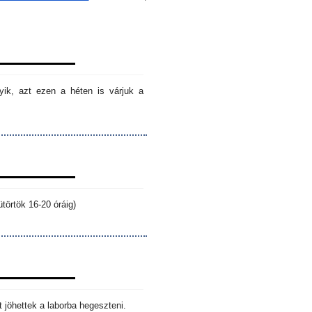
ik, azt ezen a héten is várjuk a
törtök 16-20 óráig)
 jöhettek a laborba hegeszteni.