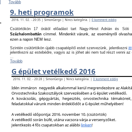
Tovább
9. heti programok
2016. 11. 02. - 20:35 | SimonGergo | Nincs kategória. |
0 komment eddig
Csütörtökön 17 órától előadást tart Nagy-Hinst Adrián és S
Százhalombattán
címmel. Mindenkit várunk, az eseményről olvash
ezen a napon NEM lesz.
Szintén csütörtökön újabb csapatépítő estet szervezünk, jelentkezni
itt
jelentkezni az estebédre, vagyis az is jöhet aki nem tud részt venni a
...
Tovább
G épület vetélkedő 2016
2016. 11. 02. - 20:28 | SimonGergo | Nincs kategória. |
0 komment eddig
Idén immáron negyedik alkalommal kerül megrendezésre az Alakítást
Orvostechnika Szakosztályok szervezésében a G épület vetélkedő.
A kovácsolás, gépgyártás, hegesztés, orvostechnika témaköreit,
feladatokkal várunk minden érdeklődőt a G épület műhelyében!
A vetélkedő időpontja: 2016. november 10. (csütörtök)
A vetélkedő során büfé, utána vacsora várja a versenyzőket.
Jelentkezés 4 fős csapatokban az alábbi
linken
!