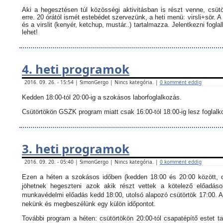
Aki a hegesztésen túl közösségi aktivitásban is részt venne, csüt
erre. 20 órától ismét estebédet szervezünk, a heti menü: virsli+sör. A
és a virslit (kenyér, ketchup, mustár..) tartalmazza.
Jelentkezni fogla
lehet!
4. heti programok
2016. 09. 26. - 15:54 | SimonGergo | Nincs kategória. |
0 komment eddig
Kedden 18:00-tól 20:00-ig a szokásos laborfoglalkozás.
Csütörtökön GSZK program miatt csak 16:00-tól 18:00-ig lesz foglalkoz
3. heti programok
2016. 09. 20. - 05:40 | SimonGergo | Nincs kategória. |
0 komment eddig
Ezen a héten a szokásos időben (kedden 18:00 és 20:00 között, c
jöhetnek hegeszteni azok akik részt vettek a kötelező előadáso
munkavédelmi előadás kedd 18:00, utolsó alapozó csütörtök 17:00. Ak
nekünk és megbeszélünk egy külön időpontot.
További program a héten: csütörtökön 20:00-tól csapatépítő estet ta