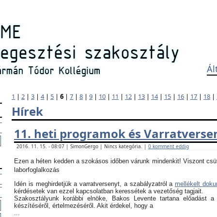
Ál
1
|
2
|
3
|
4
|
5
|
6
|
7
|
8
|
9
|
10
|
11
|
12
|
13
|
14
|
15
|
16
|
17
|
18
|
Hírek
11. heti programok és Varratverse
2016. 11. 15. - 08:07 | SimonGergo | Nincs kategória. |
0 komment eddig
Ezen a héten kedden a szokásos időben várunk mindenkit! Viszont csü
laborfoglalkozás
Idén is meghirdetjük a varratversenyt, a szabályzatról a
mellékelt dok
kérdésetek van ezzel kapcsolatban keressétek a vezetőség tagjait.
Szakosztályunk korábbi elnöke, Bakos Levente tartana előadást a
készítéséről, értelmezéséről. Akit érdekel, hogy a
...