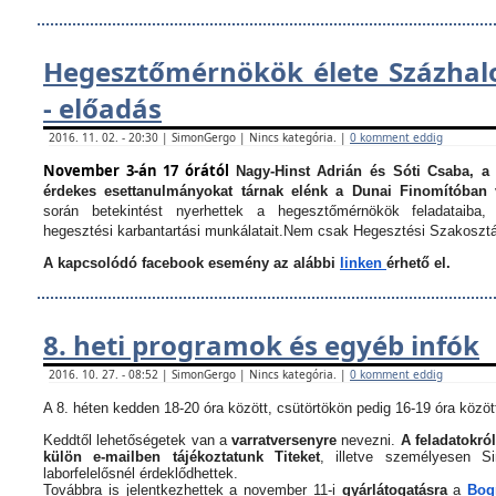
Hegesztőmérnökök élete Százha
- előadás
2016. 11. 02. - 20:30 | SimonGergo | Nincs kategória. |
0 komment eddig
November 3-án 17 órától
Nagy-Hinst Adrián és Sóti Csaba, a
érdekes esettanulmányokat tárnak elénk a Dunai Finomítóban 
során betekintést nyerhettek a hegesztőmérnökök feladataiba, 
hegesztési karbantartási munkálatait.
Nem csak Hegesztési Szakosztá
A kapcsolódó facebook esemény az alábbi
linken
érhető el.
8. heti programok és egyéb infók
2016. 10. 27. - 08:52 | SimonGergo | Nincs kategória. |
0 komment eddig
A 8. héten kedden 18-20 óra között, csütörtökön pedig 16-19 óra között
Keddtől lehetőségetek van a
varratversenyre
nevezni.
A feladatokról
külön e-mailben tájékoztatunk Titeket
, illetve személyesen 
laborfelelősnél érdeklődhettek.
Továbbra is jelentkezhettek a november 11-i
gyárlátogatásra
a
Bogn