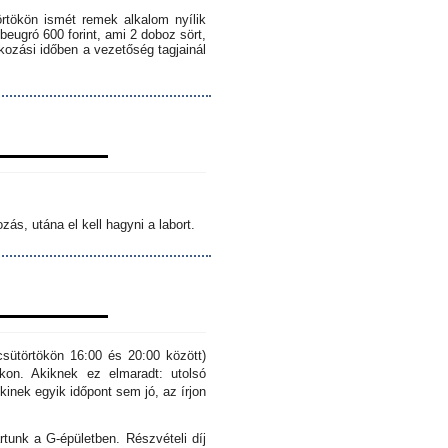
örtökön ismét remek alkalom nyílik
 beugró 600 forint, ami 2 doboz sört,
lkozási időben a vezetőség tagjainál
ás, utána el kell hagyni a labort.
sütörtökön 16:00 és 20:00 között)
kon. Akiknek ez elmaradt: utolsó
inek egyik időpont sem jó, az írjon
rtunk a G-épületben. Részvételi díj