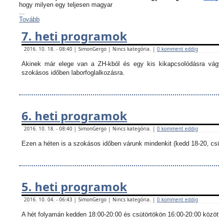
hogy milyen egy teljesen magyar
...
Tovább
7. heti programok
2016. 10. 18. - 08:40 | SimonGergo | Nincs kategória. |
0 komment eddig
Akinek már elege van a ZH-kból és egy kis kikapcsolódásra vágy
szokásos időben laborfoglalkozásra.
6. heti programok
2016. 10. 18. - 08:40 | SimonGergo | Nincs kategória. |
0 komment eddig
Ezen a héten is a szokásos időben várunk mindenkit (kedd 18-20, csü
5. heti programok
2016. 10. 04. - 06:43 | SimonGergo | Nincs kategória. |
0 komment eddig
A hét folyamán kedden 18:00-20:00 és csütörtökön 16:00-20:00 között