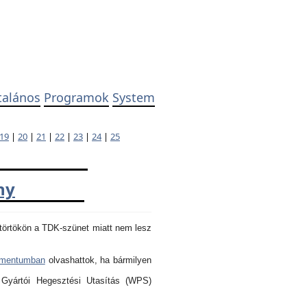
talános
Programok
System
19
|
20
|
21
|
22
|
23
|
24
|
25
ny
törtökön a TDK-szünet miatt nem lesz
umentumban
olvashattok, ha bármilyen
 Gyártói Hegesztési Utasítás (WPS)