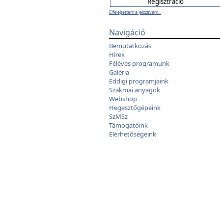
Elfelejtettem a jelszavam...
Navigáció
Bemutatkozás
Hírek
Féléves programunk
Galéria
Eddigi programjaink
Szakmai anyagok
Webshop
Hegesztőgépeink
SzMSz
Támogatóink
Elérhetőségeink