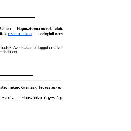
óti Csaba
Hegesztőmérnökök élete
attok
ezen a linken
. Laborfoglalkozás
tudtok. Az előadástól függetlenül kell
z előadáson.
echnikai-, Gyártás-, Hegesztés- és
 eszközeit felhasználva ügyességi