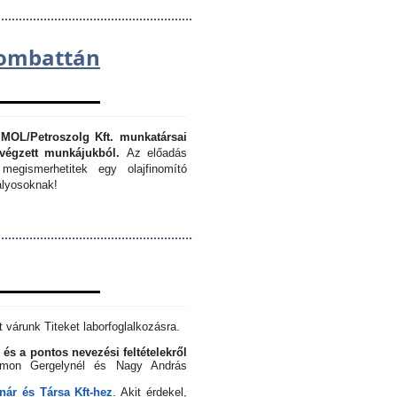
lombattán
 MOL/Petroszolg Kft. munkatársai
végzett munkájukból.
Az előadás
megismerhetitek egy olajfinomító
lyosoknak!
 várunk Titeket laborfoglalkozásra.
 és a pontos nevezési feltételekről
Simon Gergelynél és Nagy András
ár és Társa Kft-hez
. Akit érdekel,