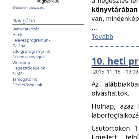
a hegesztés ter
könyvtárában
Elfelejtettem a jelszavam...
van, mindenké
Navigáció
...
Bemutatkozás
Hírek
Tovább
Féléves programunk
Galéria
Eddigi programjaink
Szakmai anyagok
10. heti 
Webshop
Hegesztőgépeink
2015. 11. 16. - 19:
SzMSz
Támogatóink
Az alábbiakb
Elérhetőségeink
olvashattok.
Holnap, azaz 
laborfoglalkozá
Csütörtökön 16
Emellett fe