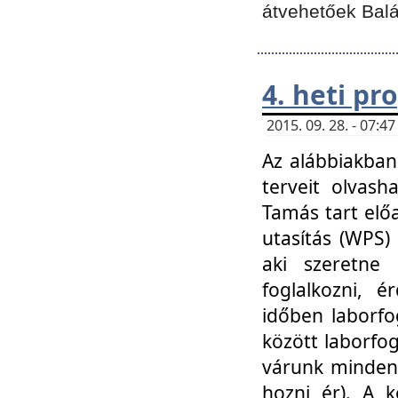
átvehetőek Balá
4. heti p
2015. 09. 28. - 07:
Az alábbiakban 
terveit olvash
Tamás tart elő
utasítás (WPS)
aki szeretne k
foglalkozni, 
időben laborfo
között laborfog
várunk mindenk
hozni ér). A 