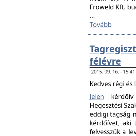
Froweld Kft. bu
...
Tovább
Tagregis
félévre
2015. 09. 16. - 15:
Kedves régi és 
Jelen
kérdőív 
Hegesztési Szak
eddigi tagság n
kérdőívet, aki
felvesszük a le