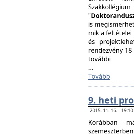
Szakkollégi
"
Doktorandusz
is megismerhet
mik a feltétele
és projektleh
rendezvény 18 
további
...
Tovább
9. heti p
2015. 11. 16. - 19:
Korábban má
szemeszterben