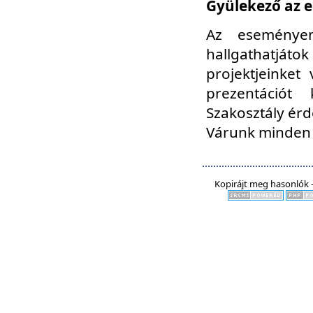
Gyülekező az e
Az eseményen
hallgathatjáto
projektjeinket
prezentációt
Szakosztály ér
Várunk minden 
Kopirájt meg hasonlók -