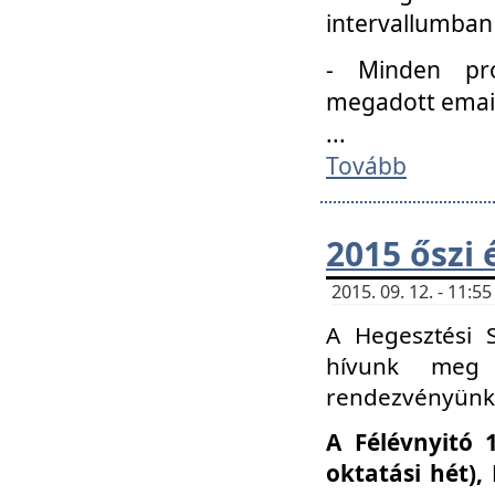
intervallumban
- Minden pro
megadott email 
...
Tovább
2015 őszi 
2015. 09. 12. - 11:
A Hegesztési S
hívunk meg 
rendezvényünk
A Félévnyitó 
oktatási hét)