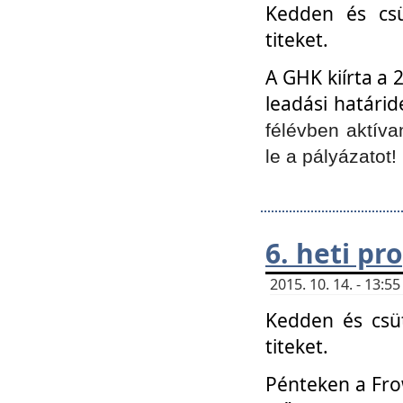
Kedden és csü
titeket.
A GHK kiírta a 
leadási határid
félévben aktíva
le a pályázatot!
6. heti p
2015. 10. 14. - 13:
Kedden és csüt
titeket.
Pénteken a Frow