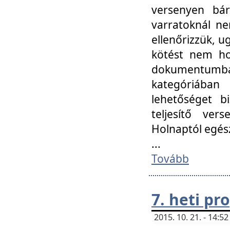
versenyen bár
varratoknál ne
ellenőrizzük, u
kötést nem hoz
dokumentumban 
kategóriába
lehetőséget bi
teljesítő ver
Holnaptól egés
...
Tovább
7. heti p
2015. 10. 21. - 14: