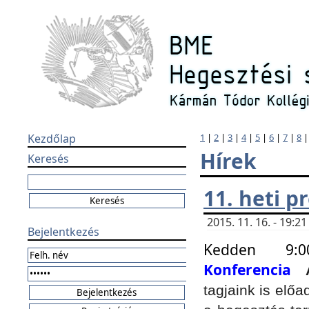
Kezdőlap
1
|
2
|
3
|
4
|
5
|
6
|
7
|
8
Hírek
Keresés
11. heti 
2015. 11. 16. - 19:
Bejelentkezés
Kedden 9:
Konferencia
tagjaink is elő