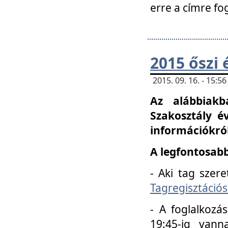
erre a címre fo
2015 őszi 
2015. 09. 16. - 15:
Az alábbiakb
Szakosztály é
információkról
A legfontosabb
- Aki tag szere
Tagregisztációs
- A foglalkozá
19:45-ig vann