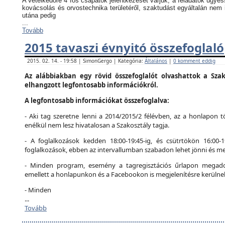
A vetélkedőre 4 fős csapatok jelentkezését várjuk, a feladatok ügyes
kovácsolás és orvostechnika területéről, szaktudást egyáltalán nem 
utána pedig
...
Tovább
2015 tavaszi évnyitó összefoglaló
2015. 02. 14. - 19:58 | SimonGergo | Kategória:
Általános
|
0 komment eddig
Az alábbiakban egy rövid összefoglalót olvashattok a Szak
elhangzott legfontosabb információkról.
A legfontosabb információkat összefoglalva:
- Aki tag szeretne lenni a 2014/2015/2 félévben, az a honlapon tö
enélkül nem lesz hivatalosan a Szakosztály tagja.
- A foglalkozások kedden 18:00-19:45-ig, és csütrtökön 16:00-
foglalkozások, ebben az intervallumban szabadon lehet jönni és me
- Minden program, esemény a tagregisztációs űrlapon megadot
emellett a honlapunkon és a Facebookon is megjelenítésre kerülne
- Minden
...
Tovább