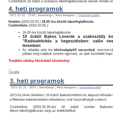
Csütörtökön 16 órától a szokásos laborfoglalkozással várunk minden ér
4. heti programok
2015. 03. 02. - 15:04 | SimonGergo | Nincs kategória. |
0 komment eddig
Kedden
(2015.03.03.)
18-20 óra között laborfoglalkozás.
Csütörtökön
(2015.03.05.):
16-20 óra között laborfoglalkozás
18 órától Bakos Levente a szakosztály kor
"Radioaktivitás a hegesztésben: valós v
teremben
Az előadás után kis
közösségépítő vacsorával
, enni-inni-
jobban meg tudjátok ismerni egymást, az újak közelebbi kapcso
Továbbá néhány közérdekű közlemény:
...
Tovább
3. heti programok
2015. 02. 22. - 20:01 | SimonGergo | Nincs kategória. |
0 komment eddig
2015.02.24-én (kedden) 18 órától Balesetvédelmi és alapozó előadás 
a félévben balesetvédelmi előadáson, már használhatják a labort.
Csütörtökön (2015.02.26-án) 18 órától szintén Balese
illetve laborfoglalkozás várja az érdeklődőket.