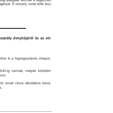
ségi jellegűek lesznek a hegesztés,
igényel. A verseny során büfé lesz,
osztály évnyitójáról és az ott
ltse ki a Tagregisztációs űrlapot,
19:45-ig vannak, melyek kötetlen
nni.
t email címre elküldésre kerül,
k.