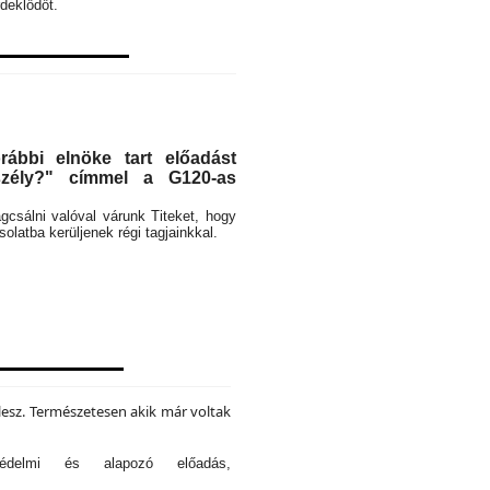
deklődőt.
ábbi elnöke tart előadást
eszély?" címmel a G120-as
rágcsálni valóval várunk Titeket, hogy
latba kerüljenek régi tagjainkkal.
lesz. Természetesen akik már voltak
tvédelmi és alapozó előadás,