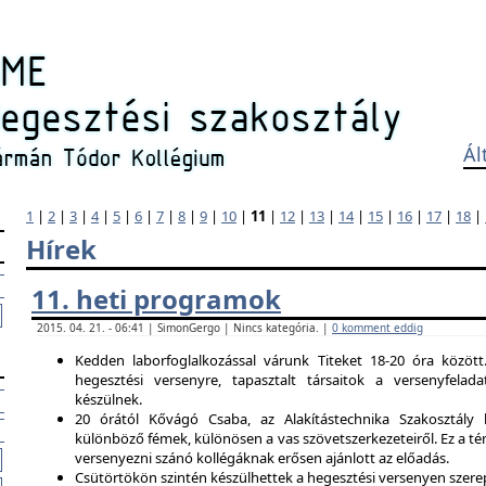
Ál
1
|
2
|
3
|
4
|
5
|
6
|
7
|
8
|
9
|
10
|
11
|
12
|
13
|
14
|
15
|
16
|
17
|
18
|
Hírek
11. heti programok
2015. 04. 21. - 06:41 | SimonGergo | Nincs kategória. |
0 komment eddig
Kedden laborfoglalkozással várunk Titeket 18-20 óra között
hegesztési versenyre, tapasztalt társaitok a versenyfela
készülnek.
20 órától Kővágó Csaba, az Alakítástechnika Szakosztály 
különböző fémek, különösen a vas szövetszerkezeteiről. Ez a tém
versenyezni szánó kollégáknak erősen ajánlott az előadás.
Csütörtökön szintén készülhettek a hegesztési versenyen szerep