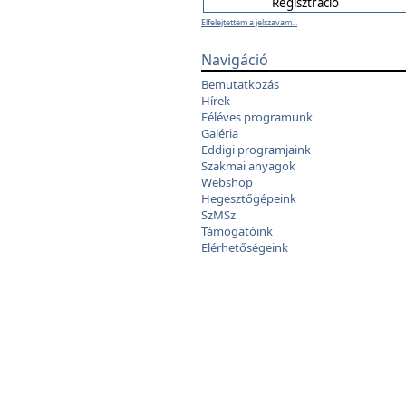
Elfelejtettem a jelszavam...
Navigáció
Bemutatkozás
Hírek
Féléves programunk
Galéria
Eddigi programjaink
Szakmai anyagok
Webshop
Hegesztőgépeink
SzMSz
Támogatóink
Elérhetőségeink