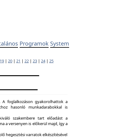
talános
Programok
System
19
|
20
|
21
|
22
|
23
|
24
|
25
. A foglalkozáson gyakorolhattok a
dathoz hasonló munkadarabokkal is
kiváló szakembere tart előadást a
a a versenyen is előkerül majd, így a
lő hegesztési varratok elkészítésével