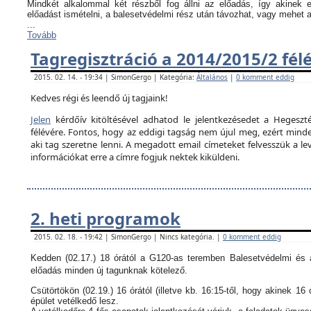
Mindkét alkalommal két részből fog állni az előadás, így akinek
előadást ismételni, a balesetvédelmi rész után távozhat, vagy mehet 
...
Tovább
Tagregisztráció a 2014/2015/2 fél
2015. 02. 14. - 19:34 | SimonGergo | Kategória:
Általános
|
0 komment eddig
Kedves régi és leendő új tagjaink!
Jelen
kérdőív kitöltésével adhatod le jelentkezésedet a Hegeszté
félévére. Fontos, hogy az eddigi tagság nem újul meg, ezért minden
aki tag szeretne lenni. A megadott email címeteket felvesszük a le
információkat erre a címre fogjuk nektek kiküldeni.
2. heti programok
2015. 02. 18. - 19:42 | SimonGergo | Nincs kategória. |
0 komment eddig
Kedden (02.17.) 18 órától a G120-as teremben Balesetvédelmi és a
előadás minden új tagunknak kötelező.
Csütörtökön (02.19.) 16 órától (illetve kb. 16:15-től, hogy akinek 16 
épület vetélkedő lesz.