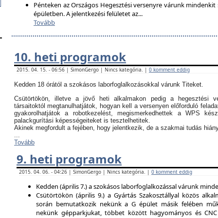
Pénteken az Országos Hegesztési versenyre várunk mindenkit so
épületben. A jelentkezési felületet az
...
Tovább
10. heti programok
2015. 04. 15. - 06:56 | SimonGergo | Nincs kategória. |
0 komment eddig
Kedden 18 órától a szokásos laborfoglalkozásokkal várunk Titeket.
Csütörtökön, illetve a jövő heti alkalmakon pedig a hegesztési ve
társaitoktól megtanulhatjátok, hogyan kell a versenyen előforduló felada
gyakorolhatjátok a robotkezelést, megismerkedhettek a WPS kész
palackgurítási képességeiteket is tesztelhetitek.
Akinek megfordult a fejében, hogy jelentkezik, de a szakmai tudás hi
...
Tovább
9. heti programok
2015. 04. 06. - 04:26 | SimonGergo | Nincs kategória. |
0 komment eddig
Kedden (április 7.) a szokásos laborfoglalkozással várunk minden
Csütörtökön (április 9.) a Gyártás Szakosztállyal közös alkal
során bemutatkozik nekünk a G épület másik felében műk
nekünk gépparkjukat, többet között hagyományos és CNC 