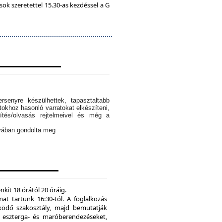
k szeretettel 15.30-as kezdéssel a G
rsenyre készülhettek, tapasztaltabb
tokhoz hasonló varratokat elkészíteni,
ítés/olvasás rejtelmeivel és még a
ányában gondolta meg
kit 18 órától 20 óráig.
mat tartunk 16:30-tól. A foglalkozás
ödő szakosztály, majd bemutatják
eszterga- és maróberendezéseket,