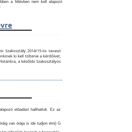
 ebben a félévben nem kell alapozó
a
évre
si Szakosztály 2014/15-ös tavaszi
kinek ki kell töltenie a kérdőívet,
vlistánkra, a későbbi Szakosztályos
lapozó előadást hallhattok. Ez az
óráig van órája is ide tudjon érni) G