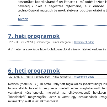
köszörűket, koordinátamérőket láthattok - működés közben is
bevezetjük őket a hegesztés rejtelmeibe, a különböző í
technológiákat mutatjuk be nekik, illetve a robotbemutatót i
...
Tovább
7. heti programok
2015. 03. 23. - 21:58 | SimonGergo | Nincs kategória. |
0 komment eddig
A 7. héten a szokásos laborfoglalkozásokkal várunk Titeket kedden és 
6. heti programok
2015. 03. 17. - 08:15 | SimonGergo | Nincs kategória. |
0 komment eddig
Kedden (március 17.) 18 órától irányított foglalkozás (szakműhely) les
tapasztaltabb társaitok segítsége mellett előre meghatározott tec
varratokat készítenetek, melyeket az elkövetkezendő hetekbe
"közelebbről" megvizsgálni, azaz a varrat egy szakaszának kivágo
mikroszkóp alatt is az alkotásotokat.