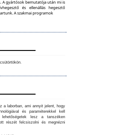
. A gyártósok bemutatója után mi is
vhegesztő és ellenállás hegesztő
s tartunk. A szakmai programok
csütörtökön.
z a laborban, ami annyit jelent, hogy
hnológiával és paraméterekkel kell
n lehetőségetek lesz a tanszéken
tt részét felcsiszolni és megnézni