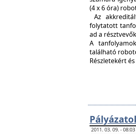
(4 x 6 óra) ro
Az akkreditál
folytatott tan
ad a résztvevő
A tanfolyamok
található robot
Részletekért és
Pályázato
2011. 03. 09. - 08: