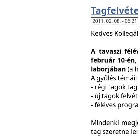
Tagfelvéte
2011. 02. 08. - 06:
Kedves Kollegá
A tavaszi fél
február 10-én,
laborjában
(a 
A gyűlés témái:
- régi tagok t
- új tagok felvé
- féléves prog
Mindenki megje
tag szeretne le