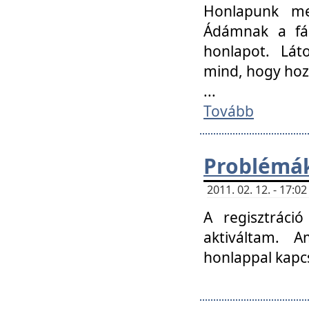
Honlapunk me
Ádámnak a fár
honlapot. Lát
mind, hogy hoz
...
Tovább
Problémák
2011. 02. 12. - 17:
A regisztráci
aktiváltam. 
honlappal kapcs