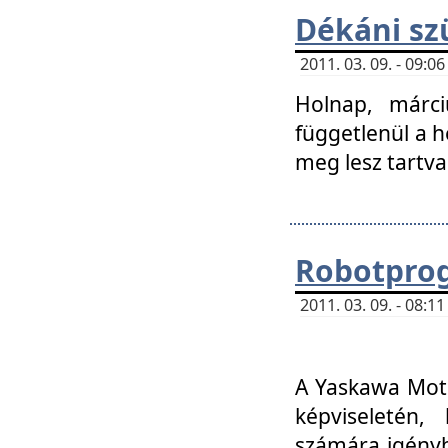
Dékáni sz
2011. 03. 09. - 09:
Holnap, márci
függetlenül a h
meg lesz tartva
Robotpro
2011. 03. 09. - 08:
A Yaskawa Moto
képviseletén, 
számára igényb