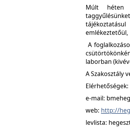
Múlt héten 
taggyűlésünke
tájékoztatásul
emlékeztetőül, a
A foglalkozáso
csütörtökönké
laborban (kivév
A Szakosztály v
Elérhetőségek:
e-mail: bmehe
web:
http://he
levlista: hege