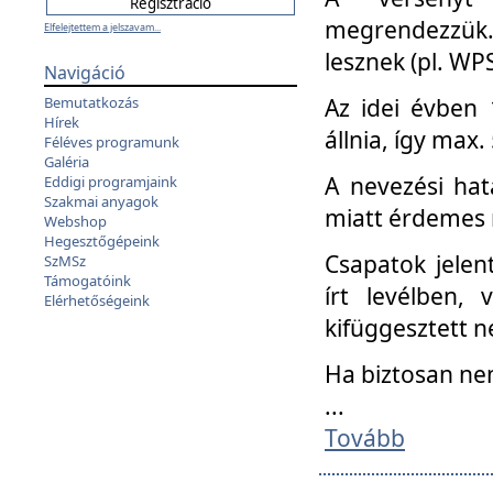
megrendezzük.
Elfelejtettem a jelszavam...
lesznek (pl. WPS
Navigáció
Az idei évben 
Bemutatkozás
Hírek
állnia, így max
Féléves programunk
Galéria
A nevezési hat
Eddigi programjaink
Szakmai anyagok
miatt érdemes 
Webshop
Hegesztőgépeink
Csapatok jele
SzMSz
Támogatóink
írt levélben,
Elérhetőségeink
kifüggesztett n
Ha biztosan ne
...
Tovább