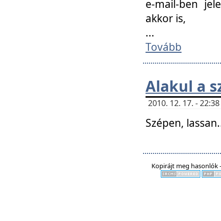
e-mail-ben jel
akkor is,
...
Tovább
Alakul a s
2010. 12. 17. - 22:
Szépen, lassan..
Kopirájt meg hasonlók -