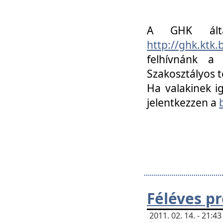
A GHK álta
http://ghk.ktk
felhívnánk a
Szakosztályos t
Ha valakinek i
jelentkezzen a
Féléves p
2011. 02. 14. - 21: