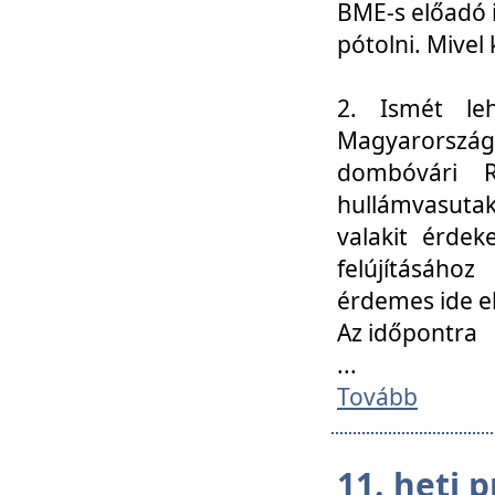
BME-s előadó i
pótolni. Mivel 
2. Ismét le
Magyarország
dombóvári R
hullámvasuta
valakit érdek
felújításáh
érdemes ide el
Az időpontra
...
Tovább
11. heti