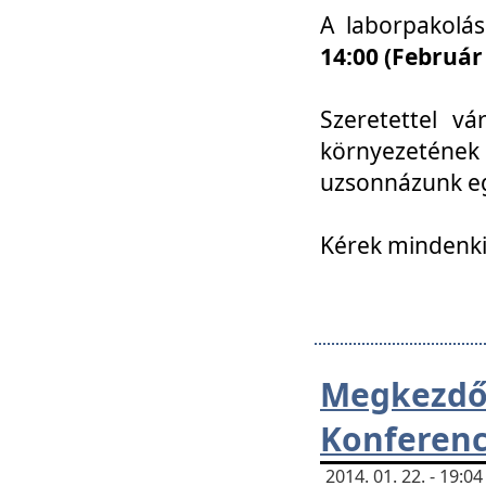
A laborpakolá
14:00 (Február
Szeretettel vá
környezetének
uzsonnázunk eg
Kérek mindenki
Megkezd
Konferenc
2014. 01. 22. - 19: