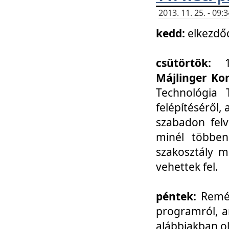
2013. 11. 25. - 09
kedd:
elkezdő
csütörtök:
Májlinger Ko
Technológia 
felépítéséről,
szabadon felv
minél többen
szakosztály m
vehettek fel.
péntek:
Remél
programról, a
alábbiakban ol