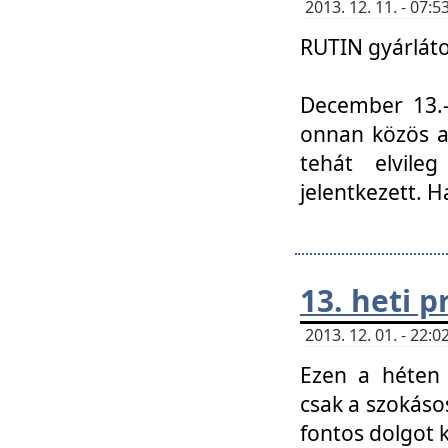
2013. 12. 11. - 07
RUTIN gyárláto
December 13.-á
onnan közös a
tehát elvile
jelentkezett. H
13. heti 
2013. 12. 01. - 22
Ezen a héten
csak a szokáso
fontos dolgot 