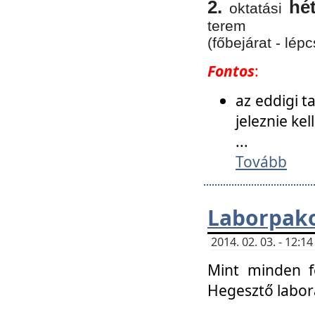
2.
hé
oktatási
terem
(főbejárat - lépc
Fontos
:
az eddigi 
jeleznie ke
...
Tovább
Laborpako
2014. 02. 03. - 12:
Mint minden f
Hegesztő labor