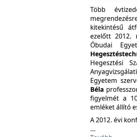
Több évtize
megrendezésr
kitekintésű á
ezelőtt 2012.
Óbudai Egy
Hegesztéstechn
Hegesztési Sz
Anyagvizsgála
Egyetem szerv
Béla
professzor
figyelmét a 10
emléket állító
A 2012. évi ko
...