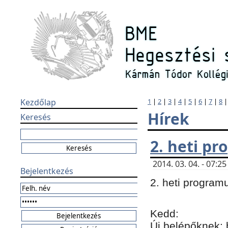
Kezdőlap
1
|
2
|
3
|
4
|
5
|
6
|
7
|
8
Hírek
Keresés
2. heti p
2014. 03. 04. - 07:
Bejelentkezés
2. heti program
Kedd:
Új belépőknek: 