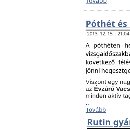
Tovább
Póthét és
2013. 12. 15. - 21:
A póthéten he
vizsgaidőszak
következő félé
jönni hegesztge
Viszont egy nag
az
Évzáró Vacs
minden aktív ta
...
Tovább
Rutin gyá