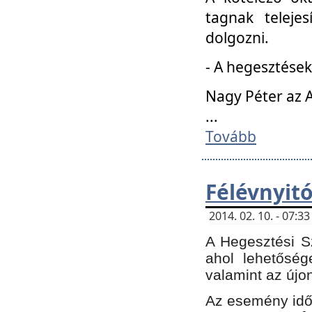
tagnak teleje
dolgozni.
- A hegesztések
Nagy Péter az A
...
Tovább
Félévnyit
2014. 02. 10. - 07:
A Hegesztési Sz
ahol lehetőség
valamint az újo
Az esemény időp