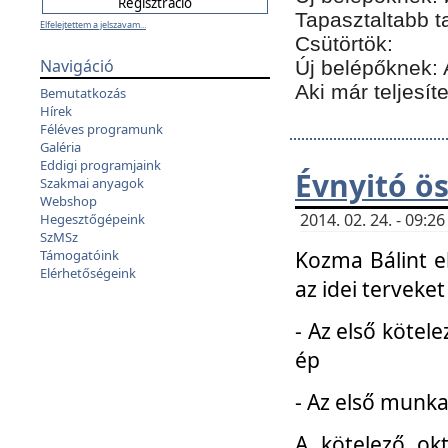
Tapasztaltabb t
Elfelejtettem a jelszavam...
Csütörtök:
Navigáció
Új belépőknek: 
Aki már teljesít
Bemutatkozás
Hírek
Féléves programunk
Galéria
Eddigi programjaink
Évnyitó ö
Szakmai anyagok
Webshop
2014. 02. 24. - 09:
Hegesztőgépeink
SzMSz
Kozma Bálint el
Támogatóink
Elérhetőségeink
az idei terveket
- Az első kötele
ép
- Az első munka
A kötelező ok