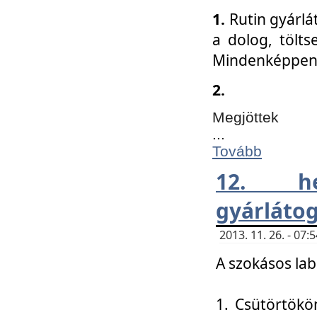
1.
Rutin gyárlá
a dolog, tölts
Mindenképpen 
2.
Megjöttek
...
Tovább
12. h
gyárlátog
2013. 11. 26. - 07
A szokásos lab
1. Csütörtökö