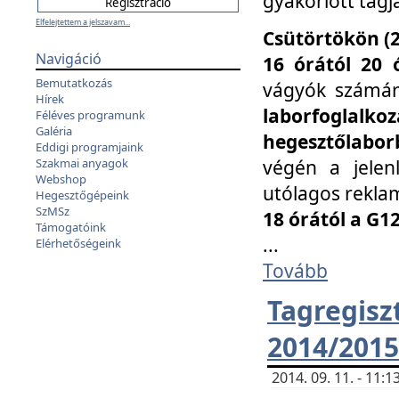
gyakorlott tagj
Elfelejtettem a jelszavam...
Csütörtökön (2
Navigáció
16 órától 20 
Bemutatkozás
vágyók számá
Hírek
laborfoglal
Féléves programunk
Galéria
hegesztőlaborb
Eddigi programjaink
végén a jelenl
Szakmai anyagok
Webshop
utólagos reklam
Hegesztőgépeink
SzMSz
18 órától a G1
Támogatóink
...
Elérhetőségeink
Tovább
Tagreg
2014/2015
2014. 09. 11. - 11