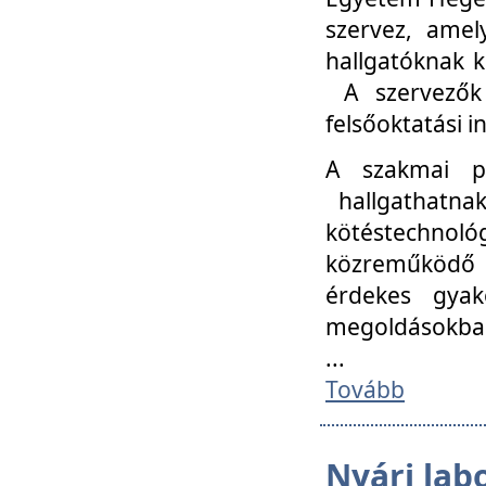
szervez, amel
hallgatóknak k
A szervezők
felsőoktatási 
A szakmai p
hallgathatna
kötéstechnológ
közreműködő i
érdekes gyak
megoldásokba
...
Tovább
Nyári lab