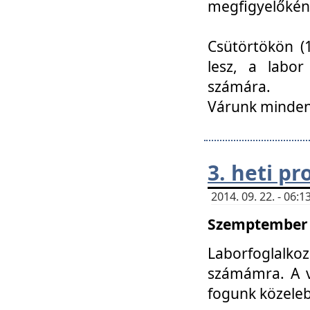
megfigyelőkén
Csütörtökön (1
lesz, a labor
számára.
Várunk mindenk
3. heti p
2014. 09. 22. - 06
Szemptember 2
Laborfoglalk
számámra. A ve
fogunk közele