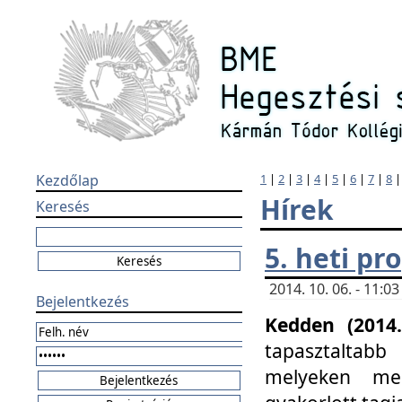
Kezdőlap
1
|
2
|
3
|
4
|
5
|
6
|
7
|
8
Hírek
Keresés
5. heti p
2014. 10. 06. - 11:
Bejelentkezés
Kedden (2014.
tapasztaltabb
melyeken meg