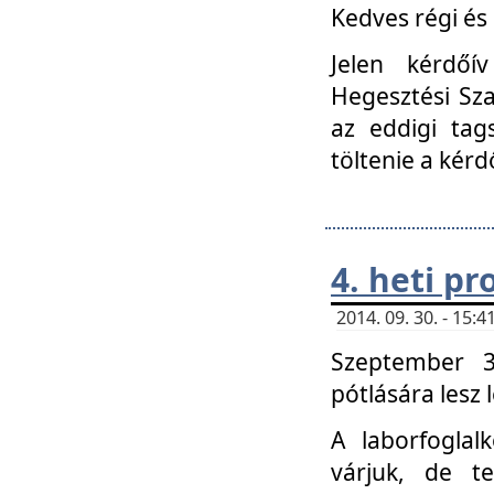
Kedves régi és 
Jelen kérdőí
Hegesztési Sza
az eddigi tag
töltenie a kérd
4. heti p
2014. 09. 30. - 15
Szeptember 3
pótlására lesz
A laborfoglal
várjuk, de t