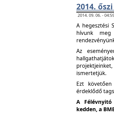
2014. őszi
2014. 09. 06. - 04
A hegesztési 
hívunk meg 
rendezvényünk
Az eseménye
hallgathatjáto
projektjeink
ismertetjük.
Ezt követően 
érdeklődő tag
A Félévnyitó
kedden, a BME