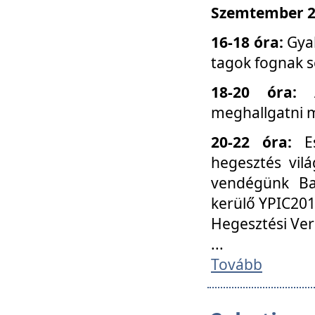
Szemtember 25
16-18 óra:
Gyak
tagok fognak s
18-20 óra:
meghallgatni m
20-22 óra:
Es
hegesztés vilá
vendégünk Ba
kerülő YPIC201
Hegesztési Ver
...
Tovább