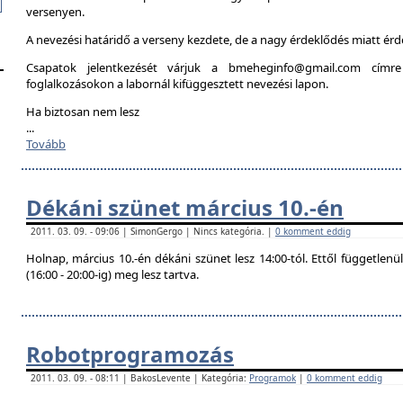
versenyen.
A nevezési határidő a verseny kezdete, de a nagy érdeklődés miatt é
Csapatok jelentkezését várjuk a bmeheginfo@gmail.com címre
foglalkozásokon a labornál kifüggesztett nevezési lapon.
Ha biztosan nem lesz
...
Tovább
Dékáni szünet március 10.-én
2011. 03. 09. - 09:06 | SimonGergo | Nincs kategória. |
0 komment eddig
Holnap, március 10.-én dékáni szünet lesz 14:00-tól. Ettől független
(16:00 - 20:00-ig) meg lesz tartva.
Robotprogramozás
2011. 03. 09. - 08:11 | BakosLevente | Kategória:
Programok
|
0 komment eddig