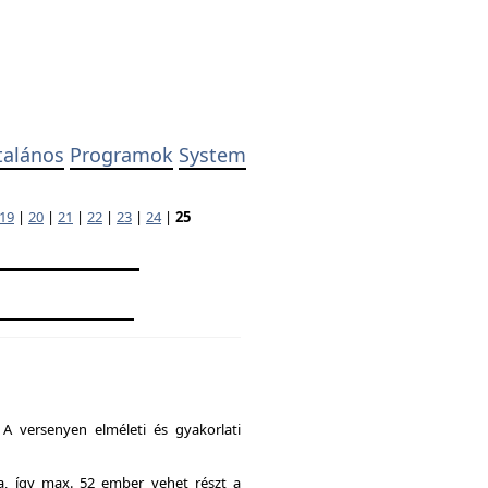
talános
Programok
System
19
|
20
|
21
|
22
|
23
|
24
|
25
A versenyen elméleti és gyakorlati
ia, így max. 52 ember vehet részt a