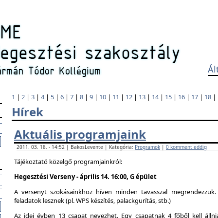
Ál
1
|
2
|
3
|
4
|
5
|
6
|
7
|
8
|
9
|
10
|
11
|
12
|
13
|
14
|
15
|
16
|
17
|
18
|
Hírek
Aktuális programjaink
2011. 03. 18. - 14:52 | BakosLevente | Kategória:
Programok
|
0 komment eddig
Tájékoztató közelgő programjainkról:
Hegesztési Verseny - április 14. 16:00, G épület
A versenyt szokásainkhoz híven minden tavasszal megrendezzük. 
feladatok lesznek (pl. WPS készítés, palackgurítás, stb.)
Az idei évben 13 csapat nevezhet. Egy csapatnak 4 főből kell álln