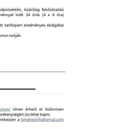
viseletén, kizárólag felsőoktatási
ménnyel indít 24 órás (4 x 6 óra)
ott tanfolyam eredményes elvégzése
oton tartják.
u/jom/
címen érhető el. Különösen
evékenységért (is) lehet kapni.
lentkezzen a
bmeheginfo@gmail.com