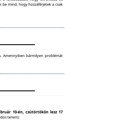
ok be mind, hogy hozzáférjetek a csak
tam. Amennyiben bármilyen problémát
ebruár 10-én, csütörtökön lesz 17
édos terem).