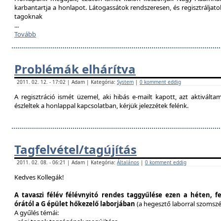
karbantartja a honlapot. Látogassátok rendszeresen, és regisztráljat
tagoknak
...
Tovább
Problémák elhárítva
2011. 02. 12. - 17:02 | Adam | Kategória:
System
|
0 komment eddig
A regisztráció ismét üzemel, aki hibás e-mailt kapott, azt aktivál
észleltek a honlappal kapcsolatban, kérjük jelezzétek felénk.
Tagfelvétel/tagújítás
2011. 02. 08. - 06:21 | Adam | Kategória:
Általános
|
0 komment eddig
Kedves Kollegák!
A tavaszi félév félévnyitó rendes taggyűlése ezen a héten, f
órától a G épület hőkezelő laborjában
(a hegesztő laborral szomsz
A gyűlés témái: