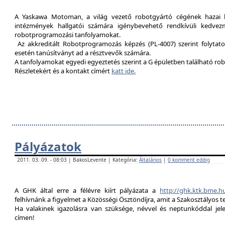
A Yaskawa Motoman, a világ vezető robotgyártó cégének hazai kép
intézmények hallgatói számára igénybevehető rendkívüli kedvez
robotprogramozási tanfolyamokat.
Az akkreditált Robotprogramozás képzés (PL-4007) szerint folytat
esetén tanúsítványt ad a résztvevők számára.
A tanfolyamokat egyedi egyeztetés szerint a G épületben található rob
Részletekért és a kontakt címért
katt ide.
Pályázatok
2011. 03. 09. - 08:03 | BakosLevente | Kategória:
Általános
|
0 komment eddig
A GHK által erre a félévre kiírt pályázata a
http://ghk.ktk.bme.h
felhívnánk a figyelmet a Közösségi Ösztöndíjra, amit a Szakosztályos t
Ha valakinek igazolásra van szüksége, névvel és neptunkóddal je
címen!