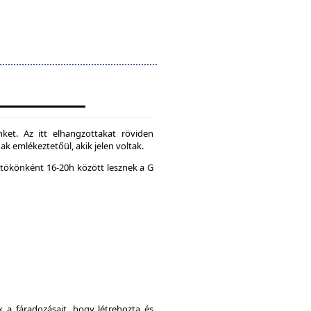
ket. Az itt elhangzottakat röviden
k emlékeztetőül, akik jelen voltak.
tökönként 16-20h között lesznek a G
a fáradozásait, hogy létrehozta és