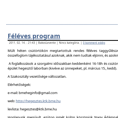
Féléves program
2011. 02. 14. - 21:43 | BakosLevente | Nincs kategória. |
0 komment eddig
Múlt héten csütörtökön megtartottuk rendes féléves taggyűlésün
összefoglom tájékoztatásul azoknak, akik nem tudtak eljönni, és azokna
A foglalkozások a szorgalmi időszakban keddenként 16-18h és csütör
épület hegesztő laborban (kivéve az ünnepeket, pl. március 15., kedd).
A Szakosztály vezetősége változatlan.
Elérhetőségek:
e-mail: bmeheginfo@gmail.com
web:
http://hegesztes.ktk.bme.hu
levlista: hegesztes@ktk.bme.hu
Honlapunk megújult, ezúton ismét külön köszönjük Nagy Ádámnak 