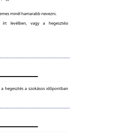
rdemes minél hamarabb nevezni.
 írt levélben, vagy a hegesztési
ül a hegesztés a szokásos időpontban