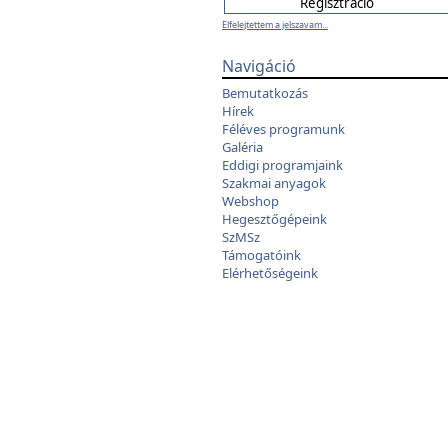
Elfelejtettem a jelszavam...
Navigáció
Bemutatkozás
Hírek
Féléves programunk
Galéria
Eddigi programjaink
Szakmai anyagok
Webshop
Hegesztőgépeink
SzMSz
Támogatóink
Elérhetőségeink