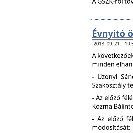
A GSZK-ról to
Évnyitó 
2013. 09. 21. - 1
A következőek
minden elhang
- Uzonyi Sánd
Szakosztály t
- Az előző fél
Kozma Bálinto
- Az előző f
módosítását: