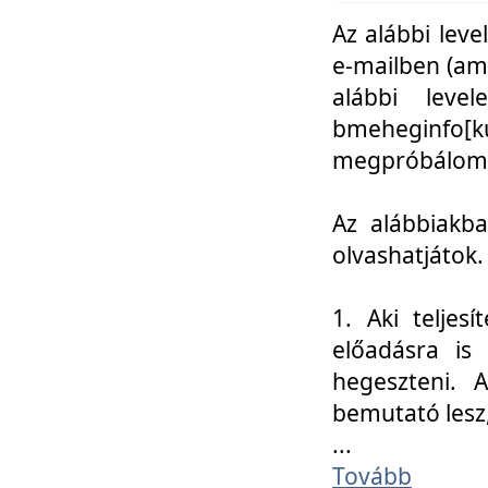
Az alábbi leve
e-mailben (am
alábbi leve
bmeheginfo[k
megpróbálom k
Az alábbiakba
olvashatjátok.
1. Aki teljes
előadásra is
hegeszteni. 
bemutató lesz
...
Tovább