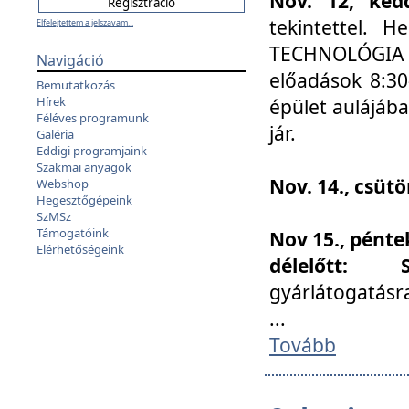
Nov. 12, kedd
tekintettel. 
Elfelejtettem a jelszavam...
TECHNOLÓGIA s
Navigáció
előadások 8:30
Bemutatkozás
Hírek
épület aulájába
Féléves programunk
jár.
Galéria
Eddigi programjaink
Szakmai anyagok
Nov. 14., csüt
Webshop
Hegesztőgépeink
SzMSz
Támogatóink
Nov 15., pénte
Elérhetőségeink
délelőtt:
gyárlátogatásr
...
Tovább