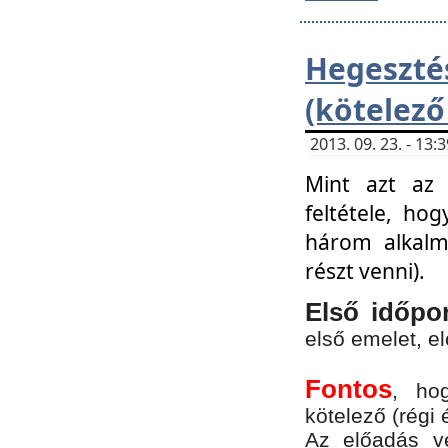
Hegesz
(kötelező
2013. 09. 23. - 13
Mint azt az 
feltétele, ho
három alkalm
részt venni).
Első időpo
első emelet, e
Fontos
, ho
kötelező (régi 
Az előadás vé