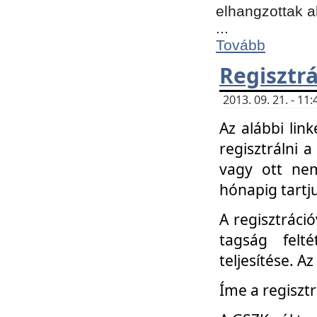
elhangzottak a
...
Tovább
Regisztrá
2013. 09. 21. - 1
Az alábbi lin
regisztrálni a
vagy ott nem
hónapig tartju
A regisztráció
tagság felt
teljesítése. A
Íme a regisztr