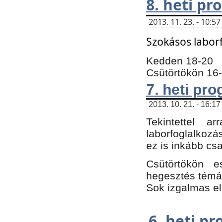
8. heti p
2013. 11. 23. - 10:
Szokásos labor
Kedden 18-20
Csütörtökön 16
7. heti pr
2013. 10. 21. - 16:17
Tekintettel 
laborfoglalkozá
ez is inkább csa
Csütörtökön e
hegesztés témáb
Sok izgalmas el
6. heti p