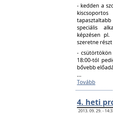
- kedden a szo
kiscsoportos
tapasztaltab
speciális a
képzésen pl.
szeretne részt
- csütörtökön
18:00-tól ped
bővebb előadá
...
Tovább
4. heti p
2013. 09. 29. - 14