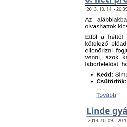
2013. 10. 14. - 20
Az alábbiakb
olvashattok kic
Ettől a héttől
kötelező előa
ellenőrizni fo
venni, azok k
laborfelelőst, h
K
edd:
Sima
Csütörtök:
...
Tovább
Linde gyá
2013. 10. 09. - 20