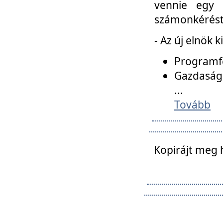
vennie egy 
számonkérést t
- Az új elnök 
Programfe
Gazdasági
...
Tovább
Kopirájt meg 