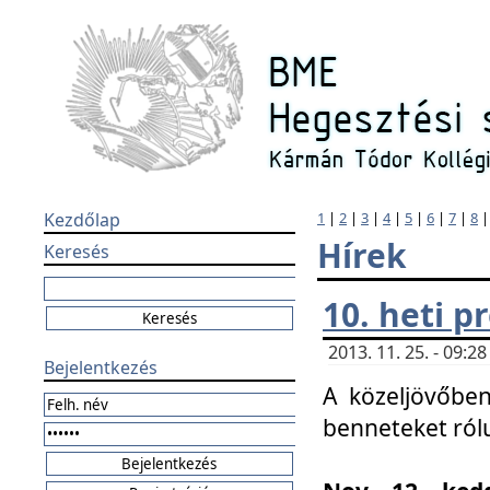
Kezdőlap
1
|
2
|
3
|
4
|
5
|
6
|
7
|
8
Hírek
Keresés
10. heti 
2013. 11. 25. - 09:
Bejelentkezés
A közeljövőben
benneteket ról