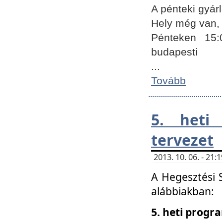
A pénteki gyár
Hely még van, 
Pénteken 15:
budapesti
...
Tovább
5. heti
tervezet
2013. 10. 06. - 21
A Hegesztési 
alábbiakban:
5. heti prog