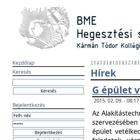
Kezdőlap
1
|
2
|
3
|
4
|
5
|
6
|
7
|
8
Hírek
Keresés
G épület 
2015. 02. 09. - 08:
Bejelentkezés
Az Alakítástech
szervezésében
épület vetélke