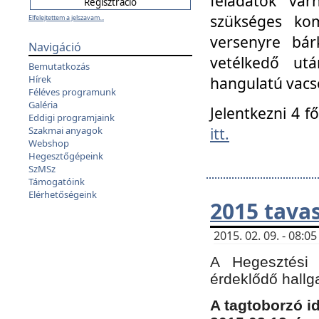
feladatok vá
szükséges kom
Elfelejtettem a jelszavam...
versenyre bár
Navigáció
vetélkedő ut
Bemutatkozás
Hírek
hangulatú vacso
Féléves programunk
Galéria
Jelentkezni 4 f
Eddigi programjaink
itt.
Szakmai anyagok
Webshop
Hegesztőgépeink
SzMSz
Támogatóink
Elérhetőségeink
2015 tavas
2015. 02. 09. - 08:
A Hegesztési 
érdeklődő hallg
A tagtoborzó i