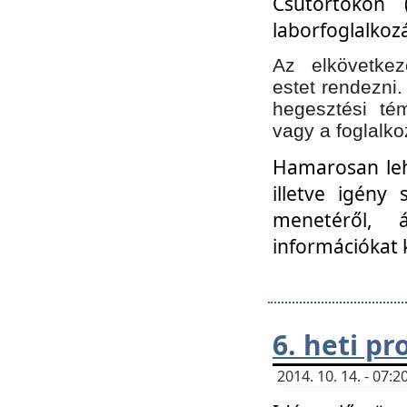
Csütörtökön 
laborfoglalkozá
Az elkövetke
estet rendezni
hegesztési té
vagy a foglalko
Hamarosan lehe
illetve igény
menetéről, á
információkat 
6. heti p
2014. 10. 14. - 07