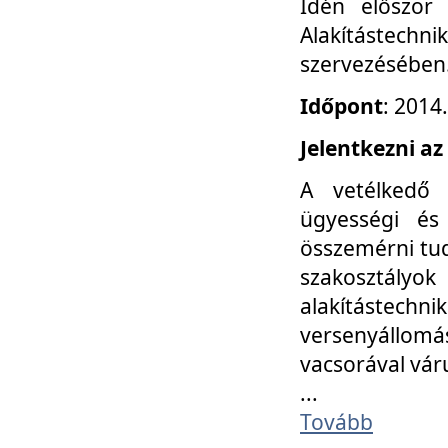
Idén először
Alakítástechni
szervezésében
Időpont
: 2014
Jelentkezni az
A vetélkedő 
ügyességi és
összemérni tud
szakosztályok 
alakítástec
versenyállom
vacsorával vár
...
Tovább