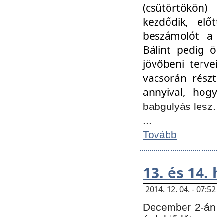
(csütörtökön
kezdődik, elő
beszámolót a 
Bálint pedig ö
jövőbeni terve
vacsorán részt
annyival, hogy
babgulyás lesz
...
Tovább
13. és 14.
2014. 12. 04. - 07:
December 2-án 