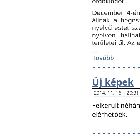
érdeklődőt.
December 4-én
állnak a hegesz
nyelvű estet sz
nyelven hallh
területeiről. A
...
Tovább
Új képek
2014. 11. 16. - 20:
Felkerült néhán
elérhetőek.