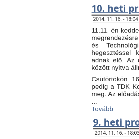
10. heti 
2014. 11. 16. - 18:
11.11.-én kedde
megrendezésre 
és Technológ
hegesztéssel k
adnak elő. Az o
között nyitva ál
Csütörtökön 16
pedig a TDK Kon
meg. Az előadá
...
Tovább
9. heti p
2014. 11. 16. - 18