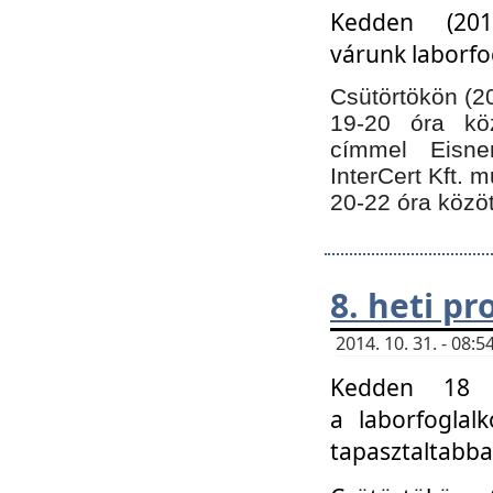
Kedden (201
várunk laborfo
Csütörtökön (20
19-20 óra kö
címmel Eisne
InterCert Kft. 
20-22 óra közöt
8. heti p
2014. 10. 31. - 08
Kedden 18 ó
a laborfoglal
tapasztaltabba