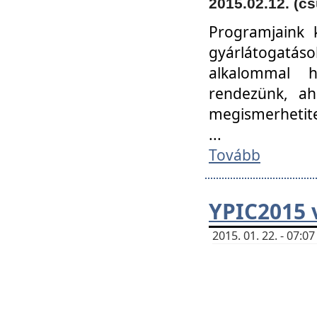
2015.02.12. (cs
Programjaink k
gyárlátogatáso
alkalommal h
rendezünk, ah
megismerhetite
...
Tovább
YPIC2015 
2015. 01. 22. - 07: