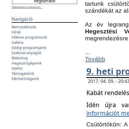
tartunk csütört
Elfelejtettem a jelszavam...
szándékát az a
Navigáció
Az év legran
Bemutatkozás
Hegesztési V
Hírek
Féléves programunk
megrendezésre 
Galéria
Eddigi programjaink
...
Szakmai anyagok
Webshop
Tovább
Hegesztőgépeink
9. heti p
SzMSz
Támogatóink
Elérhetőségeink
2017. 04. 09. - 20
Kabát rendelés
Idén újra va
információt meg
Csütörtökön:
A