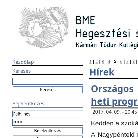
Kezdőlap
1
|
2
|
3
|
4
|
5
|
6
|
7
|
8
Hírek
Keresés
Országos 
heti prog
Bejelentkezés
2017. 04. 09. - 20:
Kedden a szokás
A Nagypénteki m