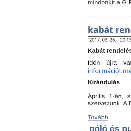
mindenkit a G-
kabát ren
2017. 03. 26. - 20
Kabát rendelé
Idén újra va
információt meg
Kirándulás
Április 1-én,
szervezünk. A 
...
Tovább
póló és pu