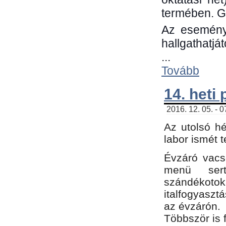
termében. G
Az eseménye
hallgathatjá
...
Tovább
14. heti
2016. 12. 05. - 
Az utolsó h
labor ismét 
Évzáró vacs
menü sert
szándékoto
italfogyaszt
az évzárón.
Többször is 