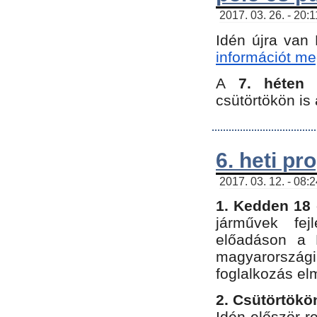
2017. 03. 26. - 20:
Idén újra van
információt meg
A
7. héten
csütörtökön is 
6. heti p
2017. 03. 12. - 08:
1. Kedden 18 
járművek fe
előadáson a 
magyarország
foglalkozás el
2. Csütörtökö
Idén először 