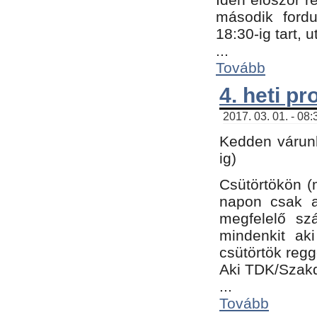
második fordu
18:30-ig tart,
...
Tovább
4. heti p
2017. 03. 01. - 08
Kedden várunk
ig)
Csütörtökön (
napon csak a
megfelelő sz
mindenkit ak
csütörtök regg
Aki TDK/Szak
...
Tovább