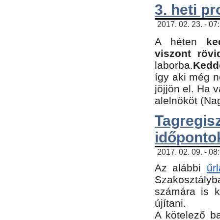
3. heti p
2017. 02. 23. - 07
A héten
ke
viszont rövi
laborba.
Kedde
így aki még 
jöjjön el. Ha 
alelnököt (Na
Tagreg
időponto
2017. 02. 09. - 08
Az alábbi
űr
Szakosztályba
számára is k
újítani.
​A kötelező b