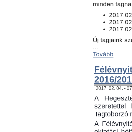
minden tagnak
​2017.02
2017.02
2017.02
Új tagjaink s
...
Tovább
Félévn
2016/201
2017. 02. 04. - 0
A Hegeszté
szeretette
Tagtoborzó 
A Félévnyit
oktatási hé