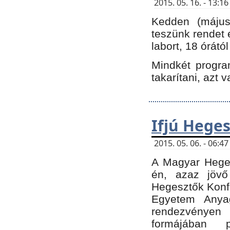
2015. 05. 16. - 13:
Kedden (május 
teszünk rendet 
labort, 18 órátó
Mindkét program
takarítani, azt 
Ifjú Hege
2015. 05. 06. - 06:
A Magyar Heges
én, azaz jövő
Hegesztők Konfe
Egyetem Anyag
rendezvén
formájában 