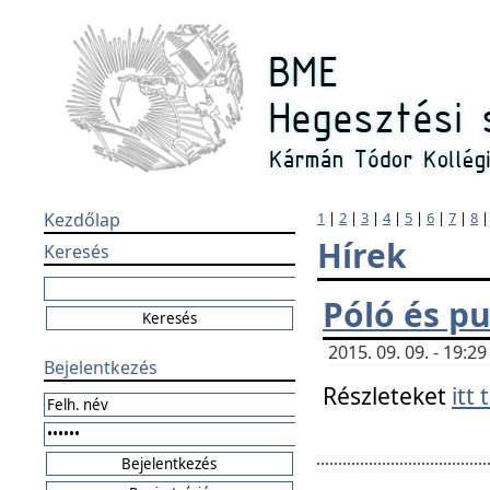
Kezdőlap
1
|
2
|
3
|
4
|
5
|
6
|
7
|
8
Hírek
Keresés
Póló és pu
2015. 09. 09. - 19:
Bejelentkezés
Részleteket
itt 