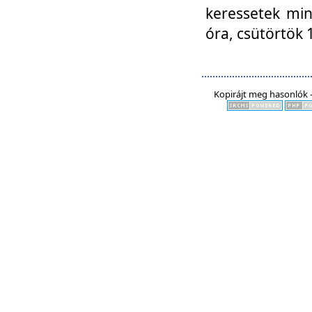
keressetek min
óra, csütörtök 
Kopirájt meg hasonlók -