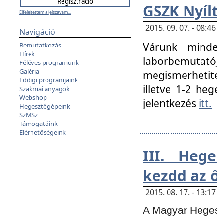
GSZK Nyíl
Elfelejtettem a jelszavam...
2015. 09. 07. - 08:
Navigáció
Várunk minde
Bemutatkozás
Hírek
laborbemutató
Féléves programunk
Galéria
megismerhetite
Eddigi programjaink
illetve 1-2 heg
Szakmai anyagok
Webshop
jelentkezés
itt.
Hegesztőgépeink
SzMSz
Támogatóink
Elérhetőségeink
III. Heg
kezdd az ő
2015. 08. 17. - 13:
A Magyar Hegesz