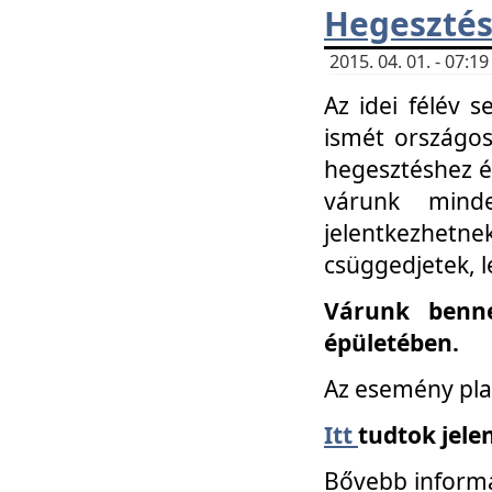
Hegesztés
2015. 04. 01. - 07:
Az idei félév 
ismét országos
hegesztéshez é
várunk mind
jelentkezhe
csüggedjetek, l
Várunk benne
épületében.
Az esemény pla
Itt
tudtok jele
Bővebb informá