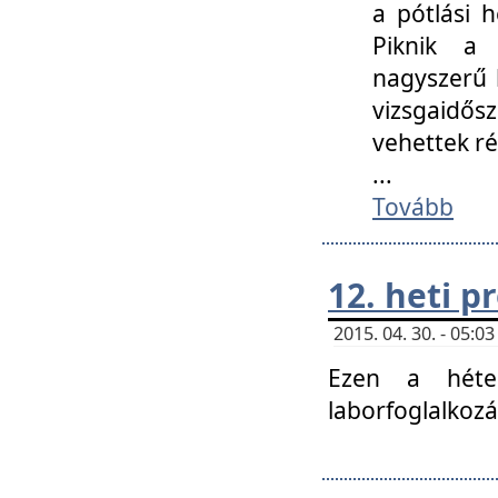
a pótlási h
Piknik a 
nagyszerű 
vizsgaidő
vehettek ré
...
Tovább
12. heti 
2015. 04. 30. - 05:
Ezen a héte
laborfoglalkozá