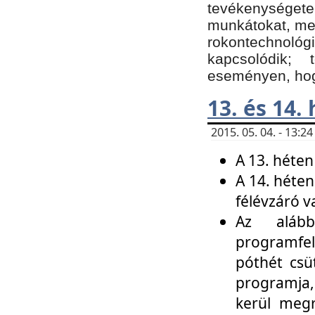
tevékenységet
munkátokat, me
rokontechnoló
kapcsolódik;
eseményen, hogy
13. és 14.
2015. 05. 04. - 13:
A 13. héten
A 14. héten
félévzáró v
Az alább
programfel
póthét csü
programja,
kerül meg