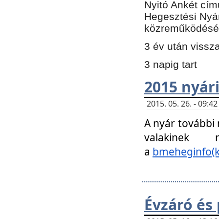
Nyitó Ankét cím
Hegesztési Nyá
közreműködésé
3 év után vissz
3 napig tart
2015 nyári
2015. 05. 26. - 09:
A nyár további
valakinek
a
bmeheginfo(k
Évzáró és