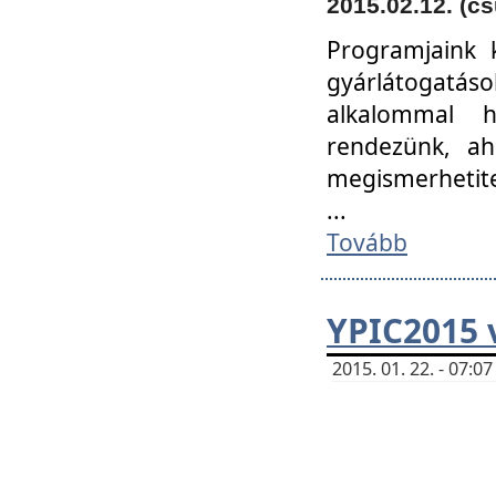
2015.02.12. (cs
Programjaink k
gyárlátogatáso
alkalommal h
rendezünk, ah
megismerhetite
...
Tovább
YPIC2015 
2015. 01. 22. - 07: