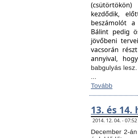
(csütörtökön
kezdődik, elő
beszámolót a 
Bálint pedig ö
jövőbeni terve
vacsorán részt
annyival, hogy
babgulyás lesz
...
Tovább
13. és 14.
2014. 12. 04. - 07:
December 2-án 