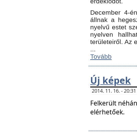
érdeklődőt.
December 4-én
állnak a hegesz
nyelvű estet sz
nyelven hallh
területeiről. A
...
Tovább
Új képek
2014. 11. 16. - 20:
Felkerült néhán
elérhetőek.