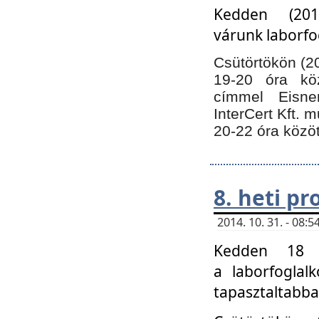
Kedden (201
várunk laborfo
Csütörtökön (20
19-20 óra kö
címmel Eisne
InterCert Kft. 
20-22 óra közöt
8. heti p
2014. 10. 31. - 08
Kedden 18 ó
a laborfoglal
tapasztaltabba