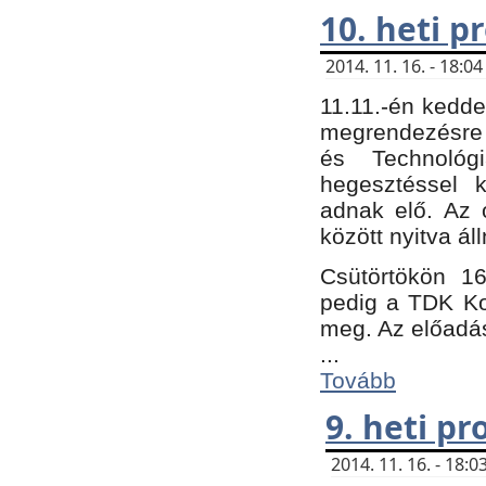
10. heti 
2014. 11. 16. - 18:
11.11.-én kedde
megrendezésre 
és Technológ
hegesztéssel k
adnak elő. Az o
között nyitva ál
Csütörtökön 16
pedig a TDK Kon
meg. Az előadá
...
Tovább
9. heti p
2014. 11. 16. - 18