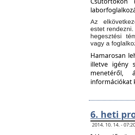
Csütörtökön 
laborfoglalkozá
Az elkövetke
estet rendezni
hegesztési té
vagy a foglalko
Hamarosan lehe
illetve igény
menetéről, á
információkat 
6. heti p
2014. 10. 14. - 07