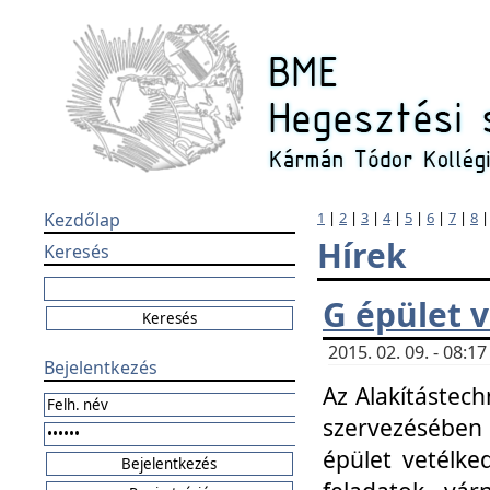
Kezdőlap
1
|
2
|
3
|
4
|
5
|
6
|
7
|
8
Hírek
Keresés
G épület 
2015. 02. 09. - 08:
Bejelentkezés
Az Alakítástech
szervezésében
épület vetélke