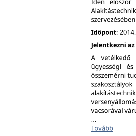
Idén először
Alakítástechni
szervezésében
Időpont
: 2014
Jelentkezni az
A vetélkedő 
ügyességi és
összemérni tud
szakosztályok 
alakítástec
versenyállom
vacsorával vár
...
Tovább