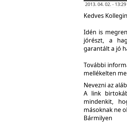
2013. 04. 02. - 13:
Kedves Kollegin
Idén is megren
jórészt, a ha
garantált a jó 
További informá
mellékelten me
Nevezni az aláb
A link birtoká
mindenkit, h
másoknak ne ok
Bármilyen
...