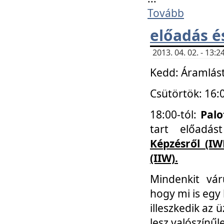
Tovább
előadás é
2013. 04. 02. - 13
Kedd: Áramlást
Csütörtök: 16:
18:00-tól:
Palo
tart előadá
Képzésről (IW
(IIW).
Mindenkit vá
hogy mi is egy
illeszkedik az
lesz valószínűl