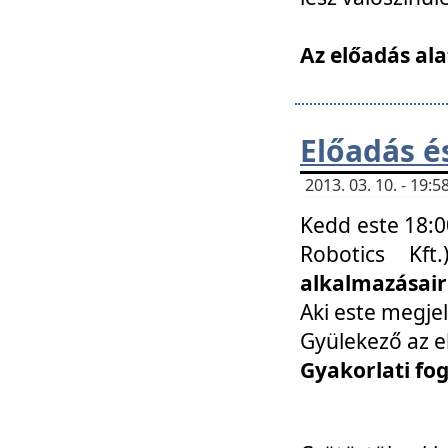
Az előadás ala
Előadás é
2013. 03. 10. - 19
Kedd este 18:0
Robotics Kf
alkalmazásairó
Aki este megjel
Gyülekező az e
Gyakorlati fo