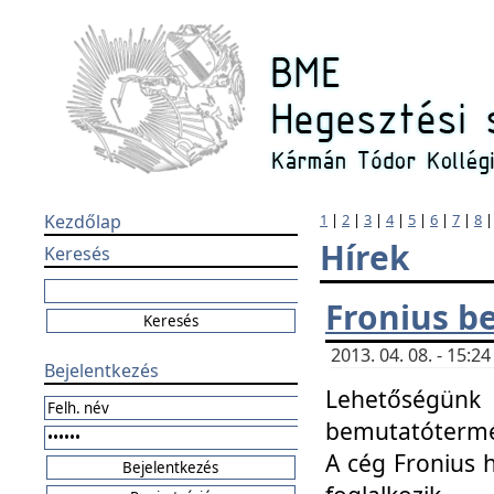
Kezdőlap
1
|
2
|
3
|
4
|
5
|
6
|
7
|
8
Hírek
Keresés
Fronius b
2013. 04. 08. - 15:
Bejelentkezés
Lehetőségünk 
bemutatótermét
A cég Fronius 