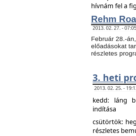
hívnám fel a f
Rehm Roa
2013. 02. 27. - 07:0
Február 28.-án
előadásokat tar
részletes prog
3. heti p
2013. 02. 25. - 19
kedd: láng b
indítása
csütörtök: he
részletes bemu