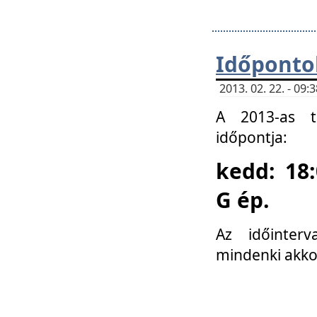
Időponto
2013. 02. 22. - 09
A 2013-as ta
időpontja:
kedd: 18:
G ép.
Az időinter
mindenki akko