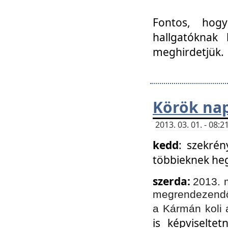
Fontos, hogy
hallgatóknak
meghirdetjük.
Körök nap
2013. 03. 01. - 08
kedd
: szekrén
többieknek he
szerda:
2013. 
megrendezendő 
a Kármán koli 
is képviselte