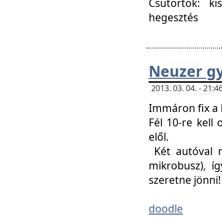
Csütörtök: ki
hegesztés
Neuzer gy
2013. 03. 04. - 21
Immáron fix a 
Fél 10-re kell
elől.
Két autóval 
mikrobusz), í
szeretne jönni!
doodle