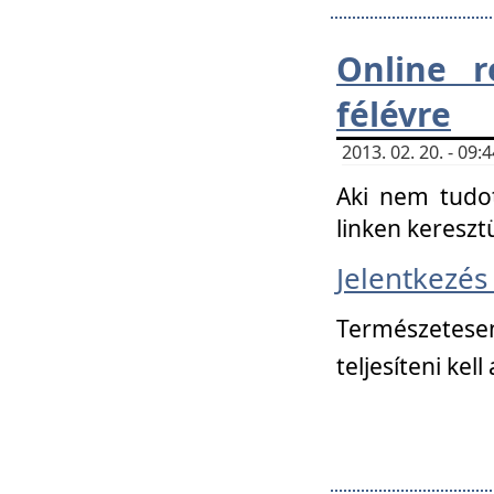
Online r
félévre
2013. 02. 20. - 09
Aki nem tudot
linken kereszt
Jelentkezé
Természetese
teljesíteni kell