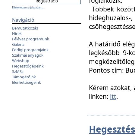
foglalkozik.
Többek között
Elfelejtettem a jelszavam...
hideghuzalo
Navigáció
csőhegesztéssel
Bemutatkozás
Hírek
Féléves programunk
A határidő elég
Galéria
Eddigi programjaink
legkésőbb 9-ko
Szakmai anyagok
megközelítőleg
Webshop
Hegesztőgépeink
Pontos cím: Bud
SzMSz
Támogatóink
Elérhetőségeink
Kérem azokat, a
linken:
itt
.
Hegesztés