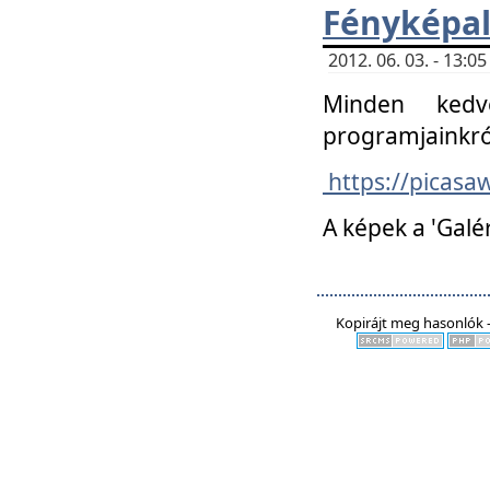
Fényképa
2012. 06. 03. - 13:
Minden kedv
programjainkró
https://picas
A képek a 'Galé
Kopirájt meg hasonlók -