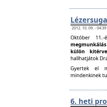
Lézersuga
2012. 10. 09. - 04:
Október 11.
megmunkálás 
külön kitér
hallhatjátok D
Gyertek el 
mindenkinek tu
6. heti p