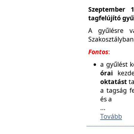
Szeptember 1
tagfelújító gy
A gyűlésre v
Szakosztályban
Fontos
:
a gyűlést 
órai
kezde
oktatást
t
a tagság f
és a
...
Tovább