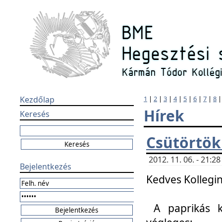
Kezdőlap
1
|
2
|
3
|
4
|
5
|
6
|
7
|
8
Hírek
Keresés
Csütörtök
2012. 11. 06. - 21:
Bejelentkezés
Kedves Kollegin
A paprikás k