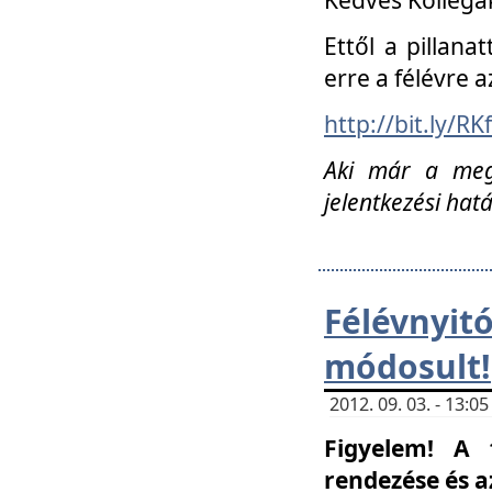
Ettől a pillana
erre a félévre a
http://bit.ly/RK
Aki már a megn
jelentkezési hat
Félévnyi
módosult!
2012. 09. 03. - 13:
Figyelem! A 
rendezése és 