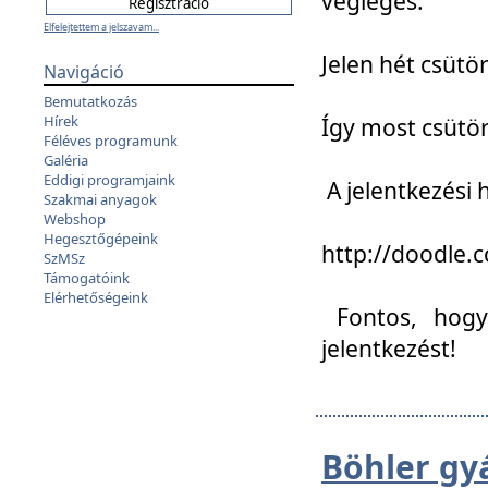
végleges:
Elfelejtettem a jelszavam...
Jelen hét csütör
Navigáció
Bemutatkozás
Hírek
Így most csütö
Féléves programunk
Galéria
Eddigi programjaink
A jelentkezési h
Szakmai anyagok
Webshop
Hegesztőgépeink
http://doodle
SzMSz
Támogatóink
Elérhetőségeink
Fontos, hogy 
jelentkezést!
Böhler gy