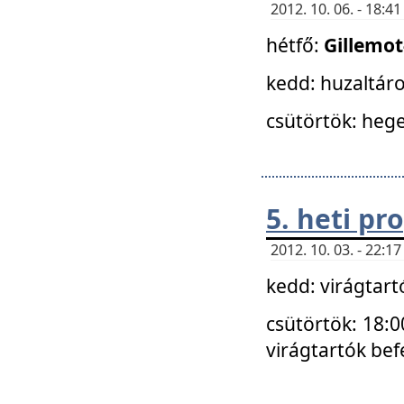
2012. 10. 06. - 18:
hétfő:
Gillemo
kedd: huzaltáro
csütörtök: hege
5. heti p
2012. 10. 03. - 22:
kedd: virágtar
csütörtök: 18:0
virágtartók bef