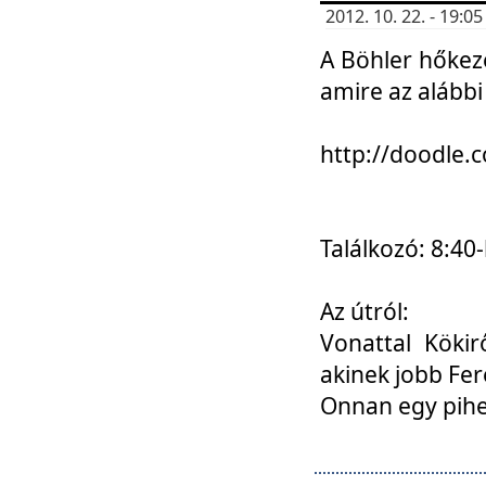
2012. 10. 22. - 19:
A Böhler hőkez
amire az alábbi
http://doodle
Találkozó: 8:40-
Az útról:
Vonattal Kökir
akinek jobb Fer
Onnan egy pihen