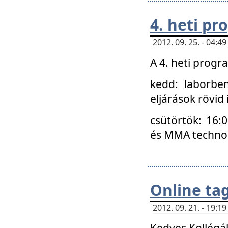
4. heti p
2012. 09. 25. - 04:
A 4. heti prog
kedd: laborbe
eljárások rövid
csütörtök: 16:
és MMA technoló
Online ta
2012. 09. 21. - 19:
Kedves Kollégá