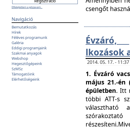
Amennyiben nem
csengőt haszná
Elfelejtettem a jelszavam...
Navigáció
Bemutatkozás
Hírek
Évzáró, 
Féléves programunk
Galéria
Eddigi programjaink
lkozások 
Szakmai anyagok
Webshop
2014. 05. 17. - 11:
Hegesztőgépeink
SzMSz
1. Évzáró vac
Támogatóink
Elérhetőségeink
május 21.-én 
épületben
. It
többi ATT-s sz
választható 
szórakoztató
részesíteni.Miv