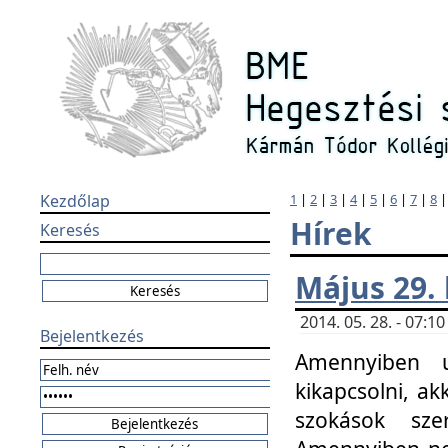
Kezdőlap
1
|
2
|
3
|
4
|
5
|
6
|
7
|
8
Hírek
Keresés
Május 29.
2014. 05. 28. - 07:
Bejelentkezés
Amennyiben u
kikapcsolni, ak
szokások sze