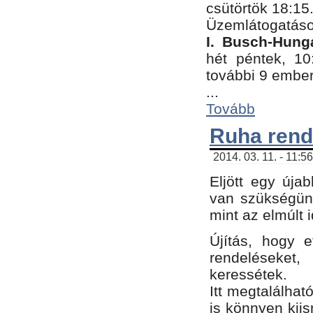
csütörtök 18:15
Üzemlátogatáso
I. Busch-Hung
hét péntek, 10
további 9 embe
...
Tovább
Ruha rend
2014. 03. 11. - 11:5
Eljött egy úja
van szükségünk
mint az elmúlt
Újítás, hogy e
rendelések
keressétek.
Itt megtalálhat
is könnyen kii