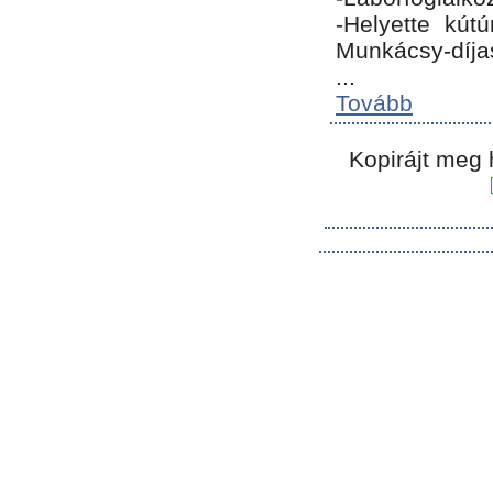
-Helyette kút
Munkácsy-díja
...
Tovább
Kopirájt meg 