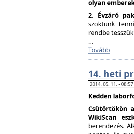
olyan embereke
2. Évzáró pa
szoktunk tenn
rendbe tesszü
...
Tovább
14. heti 
2014. 05. 11. - 08:
Kedden laborfo
Csütörtökön a
WikiScan eszk
berendezés. Al