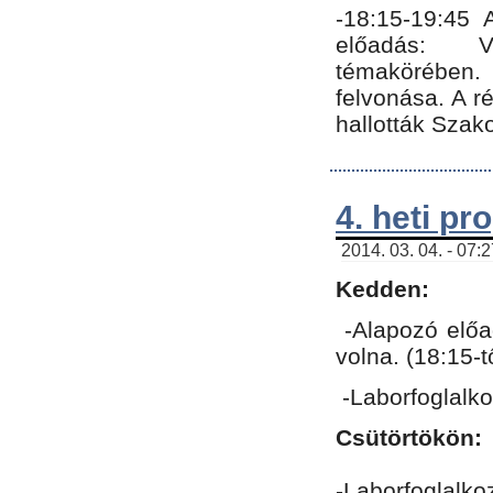
-18:15-19:45
előadás: Vo
témakörében.
felvonása. A 
hallották Szako
4. heti p
2014. 03. 04. - 07:
Kedden:
-Alapozó előa
volna. (18:15-
-Laborfoglalk
Csütörtökön:
-Laborfoglalko