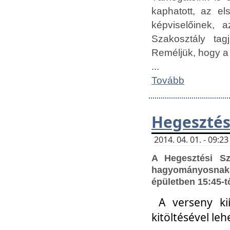
kaphatott, az e
képviselőinek,
Szakosztály tag
Reméljük, hogy a
...
Tovább
Hegesztés
2014. 04. 01. - 09:
A Hegesztési S
hagyományosnak 
épületben 15:45-t
A verseny ki
kitöltésével leh