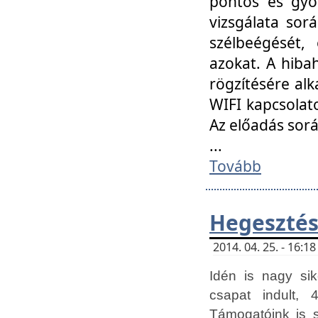
pontos és gyor
vizsgálata so
szélbeégését, 
azokat. A hibah
rögzítésére alk
WIFI kapcsolat
Az előadás sor
...
Tovább
Hegesztés
2014. 04. 25. - 16:
Idén is nagy sik
csapat indult, 
Támogatóink is 