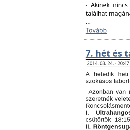
- Akinek nincs
találhat magán
...
Tovább
7. hét és 
2014. 03. 24. - 20:
A hetedik heti
szokásos labor
Azonban van n
szeretnék velet
Roncsolásmente
I. Ultrahang
csütörtök, 18:15
II. Röntgensug