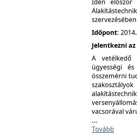
Idén először
Alakítástechni
szervezésében
Időpont
: 2014
Jelentkezni az
A vetélkedő 
ügyességi és
összemérni tud
szakosztályok 
alakítástec
versenyállom
vacsorával vár
...
Tovább