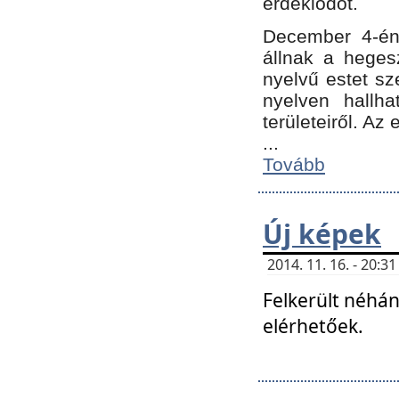
érdeklődőt.
December 4-én
állnak a hegesz
nyelvű estet sz
nyelven hallh
területeiről. A
...
Tovább
Új képek
2014. 11. 16. - 20:
Felkerült néhán
elérhetőek.