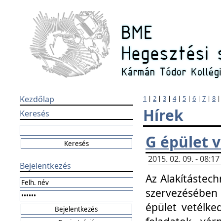
Kezdőlap
1
|
2
|
3
|
4
|
5
|
6
|
7
|
8
Hírek
Keresés
G épület 
2015. 02. 09. - 08:
Bejelentkezés
Az Alakítástech
szervezésében
épület vetélke