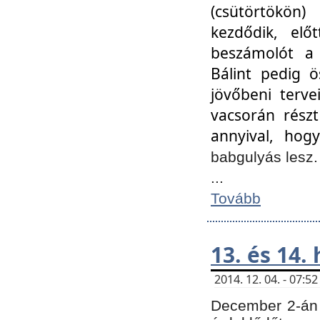
(csütörtökön
kezdődik, elő
beszámolót a 
Bálint pedig ö
jövőbeni terve
vacsorán részt
annyival, hogy
babgulyás lesz
...
Tovább
13. és 14.
2014. 12. 04. - 07:
December 2-án 