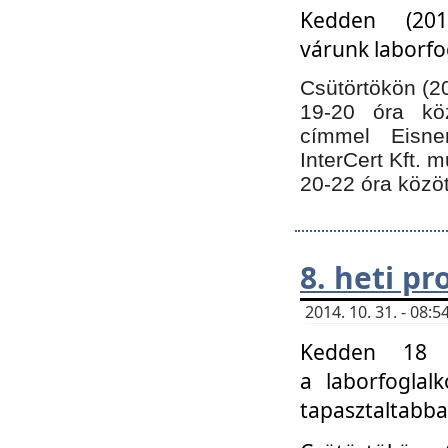
Kedden (201
várunk laborfo
Csütörtökön (20
19-20 óra kö
címmel Eisne
InterCert Kft. 
20-22 óra közöt
8. heti p
2014. 10. 31. - 08
Kedden 18 ó
a laborfoglal
tapasztaltabba