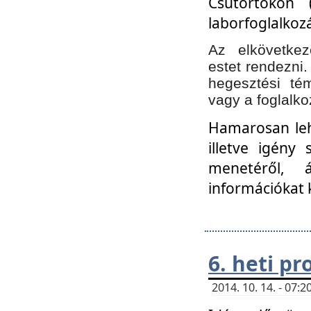
Csütörtökön 
laborfoglalkozá
Az elkövetke
estet rendezni
hegesztési té
vagy a foglalko
Hamarosan lehe
illetve igény
menetéről, á
információkat 
6. heti p
2014. 10. 14. - 07