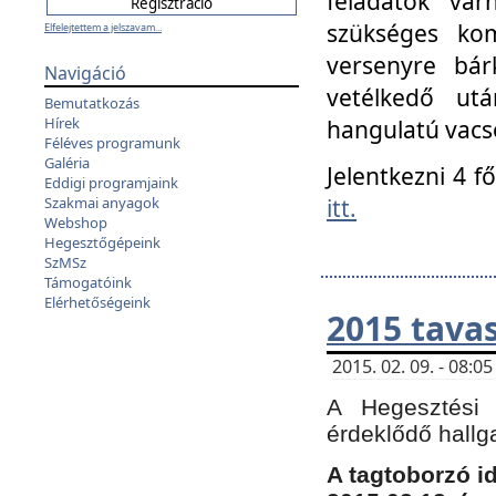
feladatok vá
szükséges kom
Elfelejtettem a jelszavam...
versenyre bár
Navigáció
vetélkedő ut
Bemutatkozás
Hírek
hangulatú vacso
Féléves programunk
Galéria
Jelentkezni 4 f
Eddigi programjaink
itt.
Szakmai anyagok
Webshop
Hegesztőgépeink
SzMSz
Támogatóink
Elérhetőségeink
2015 tavas
2015. 02. 09. - 08:
A Hegesztési 
érdeklődő hallg
A tagtoborzó i