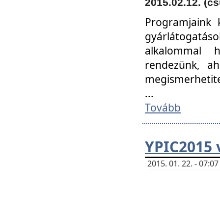
2015.02.12. (cs
Programjaink k
gyárlátogatáso
alkalommal h
rendezünk, ah
megismerhetite
...
Tovább
YPIC2015 
2015. 01. 22. - 07: