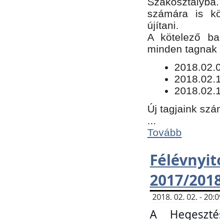
Szakosztályba.
számára is kö
újítani.
​A kötelező ba
minden tagnak m
​2018.02.
2018.02.
2018.02.1
Új tagjaink szá
...
Tovább
Félévn
2017/201
2018. 02. 02. - 20
A Hegeszté