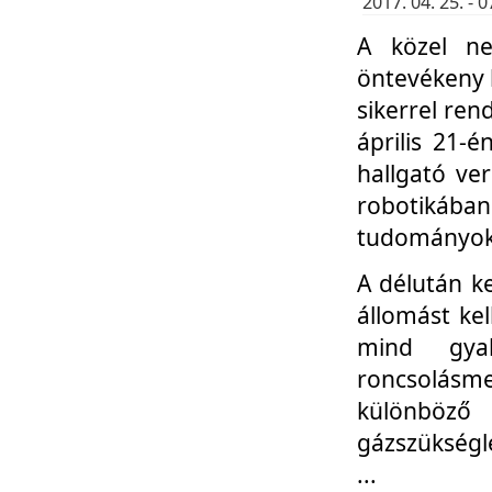
2017. 04. 25. -
A közel ne
öntevékeny k
sikerrel re
április 21-
hallgató ve
robotikáb
tudományok 
A délután k
állomást kel
mind gyak
roncsolás
különböző
gázszükségl
...