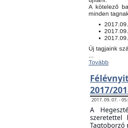
​A kötelező b
minden tagnak 
​2017.09
2017.09
2017.09.
Új tagjaink sz
...
Tovább
Félévn
2017/201
2017. 09. 07. - 
A Hegeszté
szeretette
Tagtoborzó 