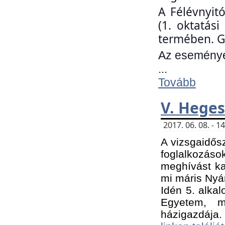
A Félévnyit
(1. oktatás
termében. G
Az eseményen
...
Tovább
V. Heges
2017. 06. 08. - 
A vizsgaidős
foglalkozás
meghívást ka
mi máris Nyár
Idén 5. alka
Egyetem, m
házigazdája.