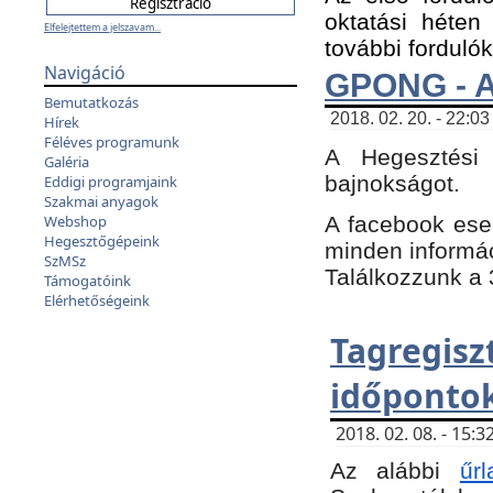
oktatási héten
Elfelejtettem a jelszavam...
további fordulók
Navigáció
GPONG - A
Bemutatkozás
2018. 02. 20. - 22:03
Hírek
Féléves programunk
A Hegesztési
Galéria
bajnokságot.
Eddigi programjaink
Szakmai anyagok
A facebook es
Webshop
Hegesztőgépeink
minden informáci
SzMSz
Találkozzunk a 3
Támogatóink
Elérhetőségeink
Tagregi
időpontok
2018. 02. 08. - 15
Az alábbi
űrl