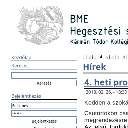
Kezdőlap
1
|
2
|
3
|
4
|
5
|
6
|
7
|
8
Hírek
Keresés
4. heti p
2018. 02. 26. - 18:
Bejelentkezés
Kedden a szokás
Csütörtökön csa
megrendezésre 
Az első forduló