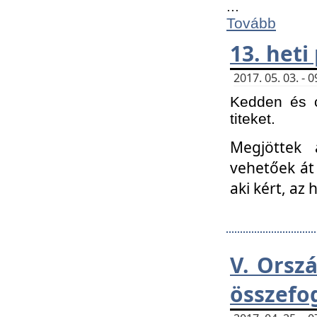
...
Tovább
13. heti
2017. 05. 03. -
Kedden és c
titeket.
Megjöttek 
vehetőek át
aki kért, az
V. Orsz
összefo