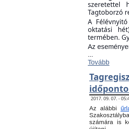
szeretettel
Tagtoborzó r
A Félévnyitó
oktatási hé
termében. Gy
Az eseményen 
...
Tovább
Tagregi
időponto
2017. 09. 07. - 0
Az alábbi
űr
Szakosztályba.
számára is k
újítani.