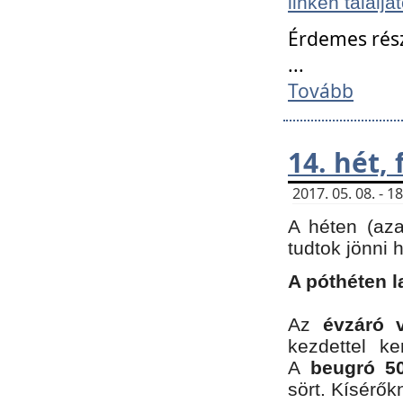
linken találjá
Érdemes rés
...
Tovább
14. hét,
2017. 05. 08. - 
A héten (az
tudtok jönni 
A póthéten l
Az
évzáró 
kezdettel k
A
beugró 50
sört. Kísérő